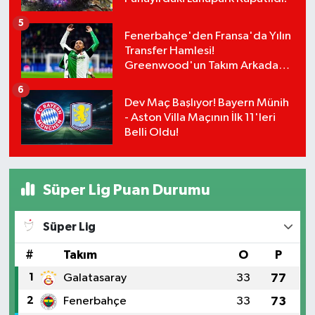
5
Fenerbahçe'den Fransa'da Yılın
Transfer Hamlesi!
Greenwood'un Takım Arkadaşı
Paixão İçin Düğmeye Basıldı!
6
Dev Maç Başlıyor! Bayern Münih
- Aston Villa Maçının İlk 11'leri
Belli Oldu!
Süper Lig Puan Durumu
Süper Lig
#
Takım
O
P
1
Galatasaray
33
77
2
Fenerbahçe
33
73