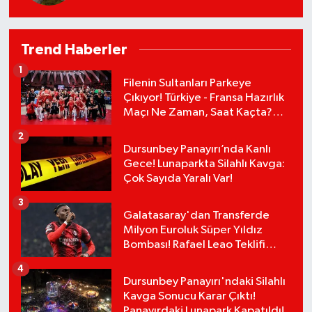
Trend Haberler
1
Filenin Sultanları Parkeye
Çıkıyor! Türkiye - Fransa Hazırlık
Maçı Ne Zaman, Saat Kaçta?
Hangi Kanalda?
2
Dursunbey Panayırı’nda Kanlı
Gece! Lunaparkta Silahlı Kavga:
Çok Sayıda Yaralı Var!
3
Galatasaray'dan Transferde
Milyon Euroluk Süper Yıldız
Bombası! Rafael Leao Teklifi
Kabul Etti, İmzalar An Meselesi!
4
Dursunbey Panayırı'ndaki Silahlı
Kavga Sonucu Karar Çıktı!
Panayırdaki Lunapark Kapatıldı!