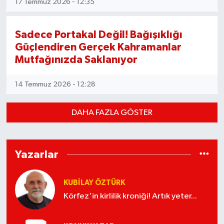
17 Temmuz 2026 - 12:35
Susurluk
Sadece Portakal Değil! Bağışıklığı
TARİHTE BUGÜN
Güçlendiren Gerçek Kahramanlar
Mutfağınızda Saklanıyor
TEKNOLOJİ
14 Temmuz 2026 - 12:28
Trend
TÜRKİYE
DAHA FAZLA GÖSTER
VİZYONDAKİLER
Yazarlar
YAŞAM
KUBİLAY ÖZTÜRK
Körfez'in kirlilik kroniği! Artık yeter...