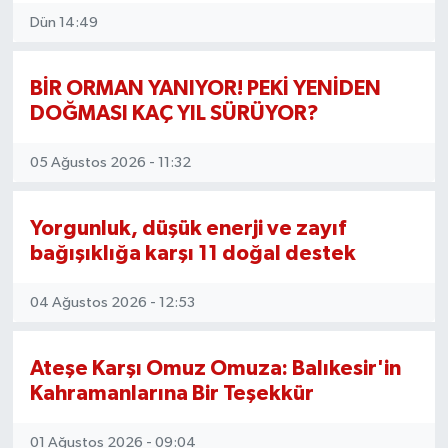
Dün 14:49
DÜNYA
Dursunbey
BİR ORMAN YANIYOR! PEKİ YENİDEN
DOĞMASI KAÇ YIL SÜRÜYOR?
Edremit
05 Ağustos 2026 - 11:32
EĞİTİM
Yorgunluk, düşük enerji ve zayıf
EKONOMİ
bağışıklığa karşı 11 doğal destek
Erdek
04 Ağustos 2026 - 12:53
Gömeç
Ateşe Karşı Omuz Omuza: Balıkesir'in
Kahramanlarına Bir Teşekkür
Gönen
01 Ağustos 2026 - 09:04
Havran