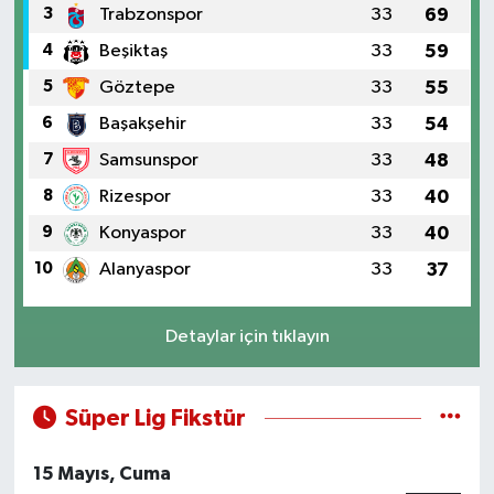
3
Trabzonspor
33
69
4
Beşiktaş
33
59
5
Göztepe
33
55
6
Başakşehir
33
54
7
Samsunspor
33
48
8
Rizespor
33
40
9
Konyaspor
33
40
10
Alanyaspor
33
37
Detaylar için tıklayın
Süper Lig Fikstür
15 Mayıs, Cuma