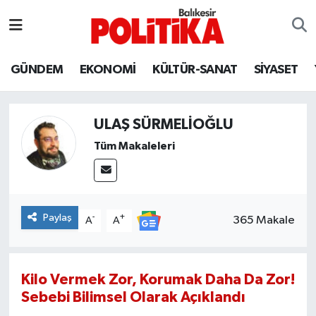
ASTROLOJİ
Balıkesir Nöbetçi Eczaneler
GÜNDEM
EKONOMİ
KÜLTÜR-SANAT
SİYASET
Ayvalık
Balıkesir Hava Durumu
ULAŞ SÜRMELİOĞLU
Balya
Balıkesir Namaz Vakitleri
Tüm Makaleleri
Bandırma
Balıkesir Trafik Yoğunluk Haritası
Bigadiç
Süper Lig Puan Durumu ve Fikstür
Paylaş
-
+
365 Makale
A
A
BİYOGRAFİLER
Tüm Manşetler
Burhaniye
Son Dakika Haberleri
Kilo Vermek Zor, Korumak Daha Da Zor!
Sebebi Bilimsel Olarak Açıklandı
ÇEVRE
Haber Arşivi