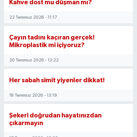
Kahve dost mu düşman mı?
OTOMOTİV
22 Temmuz 2026 - 11:17
Resmi İlanlar
SAĞLIK
Çayın tadını kaçıran gerçek!
Mikroplastik mi içiyoruz?
Savaştepe
20 Temmuz 2026 - 13:22
SEYAHAT
Her sabah simit yiyenler dikkat!
SİYASET
18 Temmuz 2026 - 13:19
Sındırgı
SPOR
Şekeri doğrudan hayatınızdan
çıkarmayın
SÜRMANŞET