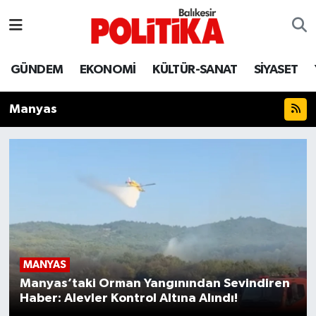
ASTROLOJİ
Balıkesir Nöbetçi Eczaneler
GÜNDEM
EKONOMİ
KÜLTÜR-SANAT
SİYASET
Ayvalık
Balıkesir Hava Durumu
Manyas
Balya
Balıkesir Namaz Vakitleri
Bandırma
Balıkesir Trafik Yoğunluk Haritası
Bigadiç
Süper Lig Puan Durumu ve Fikstür
BİYOGRAFİLER
Tüm Manşetler
MANYAS
Burhaniye
Son Dakika Haberleri
Manyas’taki Orman Yangınından Sevindiren
Haber: Alevler Kontrol Altına Alındı!
ÇEVRE
Haber Arşivi