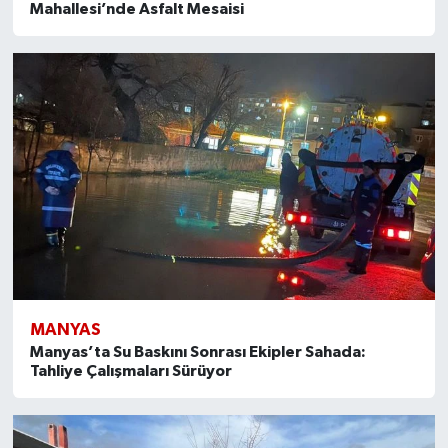
Mahallesi’nde Asfalt Mesaisi
Susurluk
TARİHTE BUGÜN
TEKNOLOJİ
Trend
TÜRKİYE
VİZYONDAKİLER
YAŞAM
MANYAS
Manyas’ta Su Baskını Sonrası Ekipler Sahada:
Tahliye Çalışmaları Sürüyor