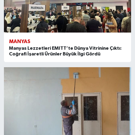
İvrindi
KENT GÜNDEMİ
MANYAS
Kepsut
Manyas Lezzetleri EMITT’te Dünya Vitrinine Çıktı:
Coğrafi İşaretli Ürünler Büyük İlgi Gördü
KÜLTÜR-SANAT
MAGAZİN
MANŞET
Manyas
OLAY