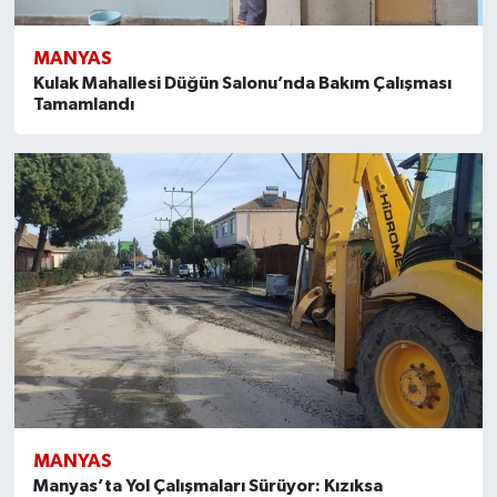
OTOMOTİV
MANYAS
Resmi İlanlar
Kulak Mahallesi Düğün Salonu’nda Bakım Çalışması
Tamamlandı
SAĞLIK
Savaştepe
SEYAHAT
SİYASET
Sındırgı
SPOR
SÜRMANŞET
MANYAS
Manyas’ta Yol Çalışmaları Sürüyor: Kızıksa