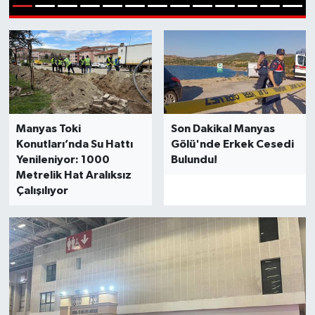
1
2
3
4
5
6
7
8
9
10
11
12
13
DÜNYA
Dursunbey
Edremit
Manyas Toki
Son Dakika! Manyas
EĞİTİM
Konutları’nda Su Hattı
Gölü'nde Erkek Cesedi
Yenileniyor: 1000
Bulundu!
EKONOMİ
Metrelik Hat Aralıksız
Çalışılıyor
Erdek
Gömeç
Gönen
Havran