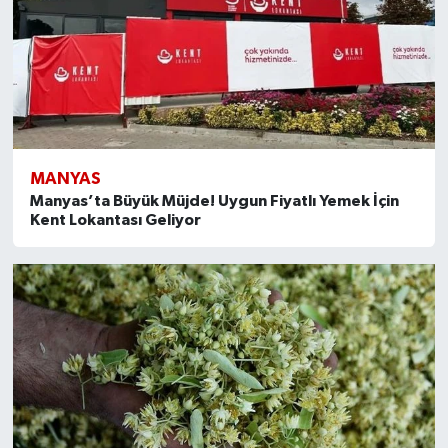
MANYAS
Manyas’ta Büyük Müjde! Uygun Fiyatlı Yemek İçin
Kent Lokantası Geliyor