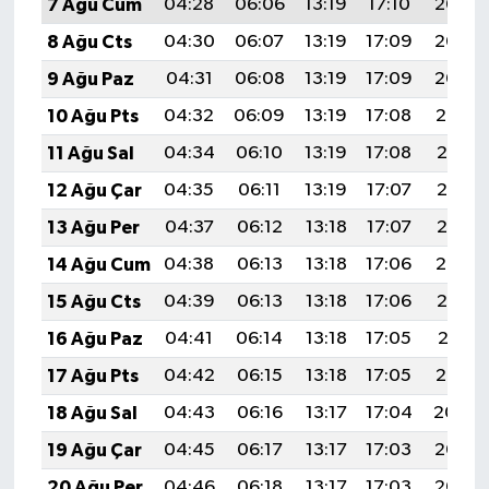
7 Ağu Cum
04:28
06:06
13:19
17:10
20:23
OTOMOTİV
8 Ağu Cts
04:30
06:07
13:19
17:09
20:22
Resmi İlanlar
9 Ağu Paz
04:31
06:08
13:19
17:09
20:20
10 Ağu Pts
04:32
06:09
13:19
17:08
20:19
SAĞLIK
11 Ağu Sal
04:34
06:10
13:19
17:08
20:18
Savaştepe
12 Ağu Çar
04:35
06:11
13:19
17:07
20:17
13 Ağu Per
04:37
06:12
13:18
17:07
20:15
SEYAHAT
14 Ağu Cum
04:38
06:13
13:18
17:06
20:14
SİYASET
15 Ağu Cts
04:39
06:13
13:18
17:06
20:13
16 Ağu Paz
04:41
06:14
13:18
17:05
20:11
Sındırgı
17 Ağu Pts
04:42
06:15
13:18
17:05
20:10
SPOR
18 Ağu Sal
04:43
06:16
13:17
17:04
20:09
19 Ağu Çar
04:45
06:17
13:17
17:03
20:07
SÜRMANŞET
20 Ağu Per
04:46
06:18
13:17
17:03
20:06