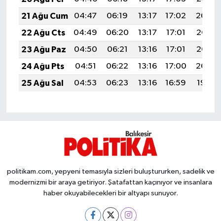
Susurluk
21 Ağu Cum
04:47
06:19
13:17
17:02
20:04
22 Ağu Cts
04:49
06:20
13:17
17:01
20:03
TARİHTE BUGÜN
23 Ağu Paz
04:50
06:21
13:16
17:01
20:02
TEKNOLOJİ
24 Ağu Pts
04:51
06:22
13:16
17:00
20:00
25 Ağu Sal
04:53
06:23
13:16
16:59
19:59
Trend
TÜRKİYE
VİZYONDAKİLER
YAŞAM
politikam.com, yepyeni temasıyla sizleri buluştururken, sadelik ve
modernizmi bir araya getiriyor. Şatafattan kaçınıyor ve insanlara
haber okuyabilecekleri bir altyapı sunuyor.