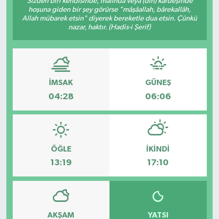
Sizden biri kendisinde, malında veya (din) kardeşinde
hoşuna giden bir şey görürse "mâşâallah, bârekallâh,
DÜNYA
Allah mübarek etsin" diyerek bereketle dua etsin. Çünkü
nazar, haktır. (Hadis-i Şerif)
Dursunbey
Edremit
İMSAK
GÜNEŞ
EĞİTİM
04:28
06:06
EKONOMİ
Erdek
ÖĞLE
İKINDI
13:19
17:10
Gömeç
Gönen
AKŞAM
YATSI
Havran