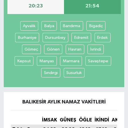
20:23
21:54
İvrindi
Ayvalık
Balya
Bandırma
Bigadiç
KENT GÜNDEMİ
Burhaniye
Dursunbey
Edremit
Erdek
Kepsut
Gömeç
Gönen
Havran
İvrindi
KÜLTÜR-SANAT
Kepsut
Manyas
Marmara
Savaştepe
MAGAZİN
Sındırgı
Susurluk
MANŞET
Manyas
BALIKESIR AYLIK NAMAZ VAKITLERI
OLAY
İMSAK
GÜNEŞ
ÖĞLE
İKINDI
AKŞA