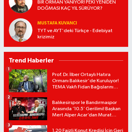
BİR ORMAN YANIYOR! PEKİ YENİDEN
DOĞMASI KAÇ YIL SÜRÜYOR?
MUSTAFA KUVANCI
TYT ve AYT'deki Türkçe - Edebiyat
krizimiz
Trend Haberler
1
Prof. Dr. İlber Ortaylı Hatıra
Ormanı Balıkesir'de Kuruluyor!
TEMA Vakfı Fidan Bağışlarını
Başlattı!
2
Balıkesirspor le Bandırmaspor
Arasında ‘10.5’ Gerilimi! Başkan
Mert Alper Acar’dan Murat
Karakoyun'a Sert Tepki!
3
1.20 Faizli Konut Kredisi İçin Geri