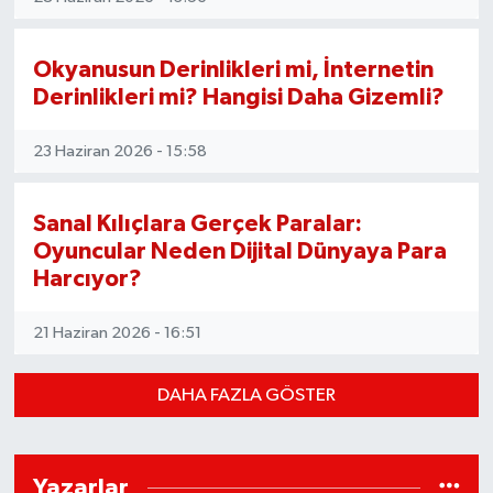
Susurluk
Okyanusun Derinlikleri mi, İnternetin
TARİHTE BUGÜN
Derinlikleri mi? Hangisi Daha Gizemli?
TEKNOLOJİ
23 Haziran 2026 - 15:58
Trend
Sanal Kılıçlara Gerçek Paralar:
TÜRKİYE
Oyuncular Neden Dijital Dünyaya Para
Harcıyor?
VİZYONDAKİLER
21 Haziran 2026 - 16:51
YAŞAM
DAHA FAZLA GÖSTER
Yazarlar