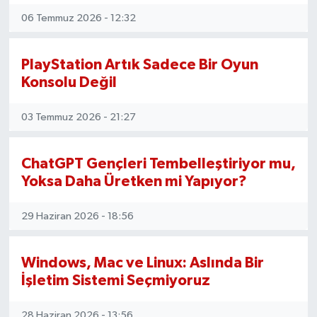
OTOMOTİV
06 Temmuz 2026 - 12:32
Resmi İlanlar
PlayStation Artık Sadece Bir Oyun
SAĞLIK
Konsolu Değil
Savaştepe
03 Temmuz 2026 - 21:27
SEYAHAT
ChatGPT Gençleri Tembelleştiriyor mu,
Yoksa Daha Üretken mi Yapıyor?
SİYASET
29 Haziran 2026 - 18:56
Sındırgı
SPOR
Windows, Mac ve Linux: Aslında Bir
İşletim Sistemi Seçmiyoruz
SÜRMANŞET
28 Haziran 2026 - 13:56