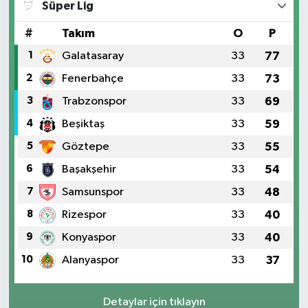
Süper Lig
#
Takım
O
P
1
Galatasaray
33
77
2
Fenerbahçe
33
73
3
Trabzonspor
33
69
4
Beşiktaş
33
59
5
Göztepe
33
55
6
Başakşehir
33
54
7
Samsunspor
33
48
8
Rizespor
33
40
9
Konyaspor
33
40
10
Alanyaspor
33
37
Detaylar için tıklayın