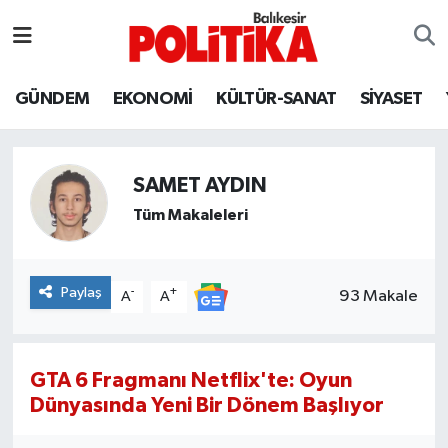
ASTROLOJİ
Balıkesir Nöbetçi Eczaneler
GÜNDEM
EKONOMİ
KÜLTÜR-SANAT
SİYASET
Ayvalık
Balıkesir Hava Durumu
Balya
Balıkesir Namaz Vakitleri
SAMET AYDIN
Tüm Makaleleri
Bandırma
Balıkesir Trafik Yoğunluk Haritası
Bigadiç
Süper Lig Puan Durumu ve Fikstür
Paylaş
-
+
93 Makale
A
A
BİYOGRAFİLER
Tüm Manşetler
GTA 6 Fragmanı Netflix'te: Oyun
Burhaniye
Son Dakika Haberleri
Dünyasında Yeni Bir Dönem Başlıyor
ÇEVRE
Haber Arşivi