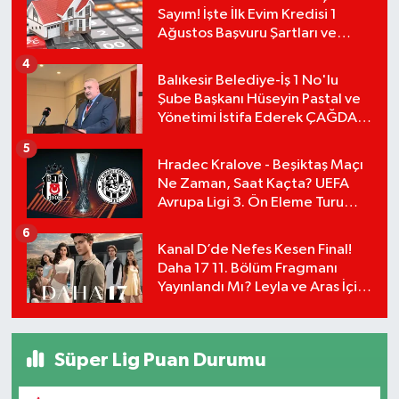
Sayım! İşte İlk Evim Kredisi 1
Ağustos Başvuru Şartları ve
Hesaplama Tablosu:
4
Balıkesir Belediye-İş 1 No'lu
Şube Başkanı Hüseyin Pastal ve
Yönetimi İstifa Ederek ÇAĞDAŞ-
SEN'e Geçti
5
Hradec Kralove - Beşiktaş Maçı
Ne Zaman, Saat Kaçta? UEFA
Avrupa Ligi 3. Ön Eleme Turu
Yayın Detayları!
6
Kanal D’de Nefes Kesen Final!
Daha 17 11. Bölüm Fragmanı
Yayınlandı Mı? Leyla ve Aras İçin
Yolun Sonu Mu?
Süper Lig Puan Durumu