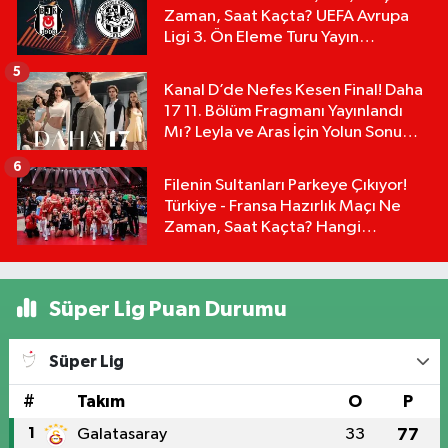
Zaman, Saat Kaçta? UEFA Avrupa
Ligi 3. Ön Eleme Turu Yayın
Detayları!
5
Kanal D’de Nefes Kesen Final! Daha
17 11. Bölüm Fragmanı Yayınlandı
Mı? Leyla ve Aras İçin Yolun Sonu
Mu?
6
Filenin Sultanları Parkeye Çıkıyor!
Türkiye - Fransa Hazırlık Maçı Ne
Zaman, Saat Kaçta? Hangi
Kanalda?
Süper Lig Puan Durumu
Süper Lig
#
Takım
O
P
1
Galatasaray
33
77