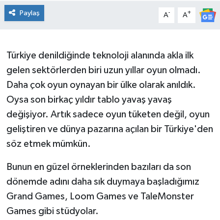
Paylaş
-
+
A
A
DÜNYA
Dursunbey
Türkiye denildiğinde teknoloji alanında akla ilk
Edremit
gelen sektörlerden biri uzun yıllar oyun olmadı.
Daha çok oyun oynayan bir ülke olarak anıldık.
EĞİTİM
Oysa son birkaç yıldır tablo yavaş yavaş
değişiyor. Artık sadece oyun tüketen değil, oyun
EKONOMİ
geliştiren ve dünya pazarına açılan bir Türkiye'den
Erdek
söz etmek mümkün.
Bunun en güzel örneklerinden bazıları da son
Gömeç
dönemde adını daha sık duymaya başladığımız
Gönen
Grand Games, Loom Games ve TaleMonster
Games gibi stüdyolar.
Havran