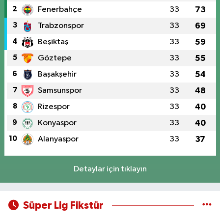
2
Fenerbahçe
33
73
3
Trabzonspor
33
69
4
Beşiktaş
33
59
5
Göztepe
33
55
6
Başakşehir
33
54
7
Samsunspor
33
48
8
Rizespor
33
40
9
Konyaspor
33
40
10
Alanyaspor
33
37
Detaylar için tıklayın
Süper Lig Fikstür