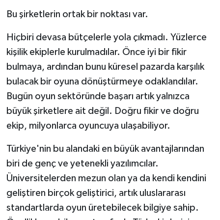
Bu şirketlerin ortak bir noktası var.
İvrindi
Hiçbiri devasa bütçelerle yola çıkmadı. Yüzlerce
KENT GÜNDEMİ
kişilik ekiplerle kurulmadılar. Önce iyi bir fikir
bulmaya, ardından bunu küresel pazarda karşılık
Kepsut
bulacak bir oyuna dönüştürmeye odaklandılar.
Bugün oyun sektöründe başarı artık yalnızca
KÜLTÜR-SANAT
büyük şirketlere ait değil. Doğru fikir ve doğru
MAGAZİN
ekip, milyonlarca oyuncuya ulaşabiliyor.
MANŞET
Türkiye'nin bu alandaki en büyük avantajlarından
biri de genç ve yetenekli yazılımcılar.
Manyas
Üniversitelerden mezun olan ya da kendi kendini
geliştiren birçok geliştirici, artık uluslararası
OLAY
standartlarda oyun üretebilecek bilgiye sahip.