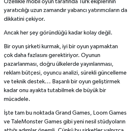
Özellikle mobil oyun tarafında Türk ekiplerinin
OTOMOTİV
yaratıcılığı uzun zamandır yabancı yatırımcıların da
Resmi İlanlar
dikkatini çekiyor.
SAĞLIK
Ancak her şey göründüğü kadar kolay değil.
Bir oyun şirketi kurmak, iyi bir oyun yapmaktan
Savaştepe
çok daha fazlasını gerektiriyor. Oyunun
SEYAHAT
pazarlanması, doğru ülkelerde yayınlanması,
reklam bütçesi, oyuncu analizi, sürekli güncelleme
SİYASET
ve teknik destek... Başarılı bir oyun geliştirmek
kadar onu ayakta tutabilmek de büyük bir
Sındırgı
mücadele.
SPOR
İşte tam bu noktada Grand Games, Loom Games
SÜRMANŞET
ve TaleMonster Games gibi yeni nesil stüdyoların
attığı adımlar önemli. Çünkü bu şirketler yalnızca