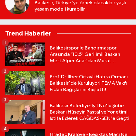
Balıkesir, Türkiye'ye örnek olacak bir yaşlı
yaşam modeli kurabilir
Trend Haberler
1
Balıkesirspor le Bandırmaspor
Arasında ‘10.5’ Gerilimi! Başkan
Mert Alper Acar’dan Murat
Karakoyun'a Sert Tepki!
2
Prof. Dr. İlber Ortaylı Hatıra Ormanı
Balıkesir'de Kuruluyor! TEMA Vakfı
Fidan Bağışlarını Başlattı!
3
Balıkesir Belediye-İş 1 No'lu Şube
Başkanı Hüseyin Pastal ve Yönetimi
İstifa Ederek ÇAĞDAŞ-SEN'e Geçti
4
Hradec Kralove - Beşiktaş Maçı Ne