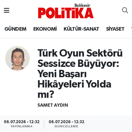
ASTROLOJİ
Balıkesir Nöbetçi Eczaneler
GÜNDEM
EKONOMİ
KÜLTÜR-SANAT
SİYASET
Ayvalık
Balıkesir Hava Durumu
Türk Oyun Sektörü
Balya
Balıkesir Namaz Vakitleri
Sessizce Büyüyor:
Bandırma
Balıkesir Trafik Yoğunluk Haritası
Yeni Başarı
Hikâyeleri Yolda
Bigadiç
Süper Lig Puan Durumu ve Fikstür
mı?
BİYOGRAFİLER
Tüm Manşetler
SAMET AYDIN
Burhaniye
Son Dakika Haberleri
06.07.2026 - 12:32
06.07.2026 - 12:32
YAYINLANMA
GÜNCELLEME
ÇEVRE
Haber Arşivi