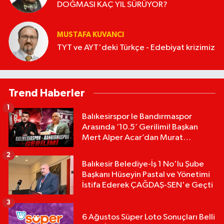
DOĞMASI KAÇ YIL SÜRÜYOR?
MUSTAFA KUVANCI
TYT ve AYT'deki Türkçe - Edebiyat krizimiz
Trend Haberler
1
Balıkesirspor le Bandırmaspor
Arasında ‘10.5’ Gerilimi! Başkan
Mert Alper Acar’dan Murat
Karakoyun'a Sert Tepki!
2
Balıkesir Belediye-İş 1 No'lu Şube
Başkanı Hüseyin Pastal ve Yönetimi
İstifa Ederek ÇAĞDAŞ-SEN'e Geçti
3
6 Ağustos Süper Loto Sonuçları Belli