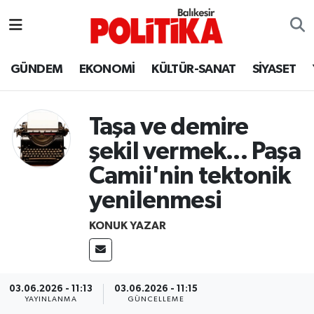
ASTROLOJİ
Balıkesir Nöbetçi Eczaneler
GÜNDEM
EKONOMİ
KÜLTÜR-SANAT
SİYASET
Ayvalık
Balıkesir Hava Durumu
Taşa ve demire
Balya
Balıkesir Namaz Vakitleri
şekil vermek... Paşa
Bandırma
Balıkesir Trafik Yoğunluk Haritası
Camii'nin tektonik
yenilenmesi
Bigadiç
Süper Lig Puan Durumu ve Fikstür
KONUK YAZAR
BİYOGRAFİLER
Tüm Manşetler
Burhaniye
Son Dakika Haberleri
03.06.2026 - 11:13
03.06.2026 - 11:15
YAYINLANMA
GÜNCELLEME
ÇEVRE
Haber Arşivi