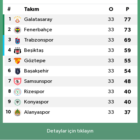
#
Takım
O
P
1
Galatasaray
33
77
2
Fenerbahçe
33
73
3
Trabzonspor
33
69
4
Beşiktaş
33
59
5
Göztepe
33
55
6
Başakşehir
33
54
7
Samsunspor
33
48
8
Rizespor
33
40
9
Konyaspor
33
40
10
Alanyaspor
33
37
Detaylar için tıklayın