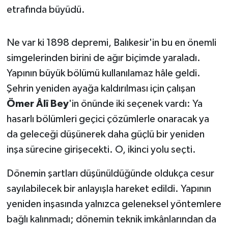
OTOMOTİV
etrafında büyüdü.
Resmi İlanlar
Ne var ki 1898 depremi, Balıkesir'in bu en önemli
SAĞLIK
simgelerinden birini de ağır biçimde yaraladı.
Yapının büyük bölümü kullanılamaz hâle geldi.
Savaştepe
Şehrin yeniden ayağa kaldırılması için çalışan
Ömer Âlî Bey
'in önünde iki seçenek vardı: Ya
SEYAHAT
hasarlı bölümleri geçici çözümlerle onaracak ya
SİYASET
da geleceği düşünerek daha güçlü bir yeniden
inşa sürecine girişecekti. O, ikinci yolu seçti.
Sındırgı
Dönemin şartları düşünüldüğünde oldukça cesur
SPOR
sayılabilecek bir anlayışla hareket edildi. Yapının
yeniden inşasında yalnızca geleneksel yöntemlere
SÜRMANŞET
bağlı kalınmadı; dönemin teknik imkânlarından da