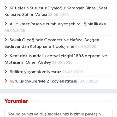
Kütlelerin Kusursuz Diyaloğu: Karargâh Binası, Saat
Kulesi ve Şehrin Vefası
08.06.2026
Ali Hikmet Paşa ve cumhuriyet şehirciliğinin ilk aksı
06.06.2026
Sokak Ölçeğinde Geometri ve Hafıza: Beşgen
Şadırvandan Kütüphane Tipolojisine
04.06.2026
Kent dokusunda ilk cetvel çizgisi 1898 depremi ve
Mutasarrıf Ömer Âlî Bey
02.06.2026
Birlikte yaşamak ve Nevruz
26.03.2026
Kuruluş öyküleriyle 21 köy enstitüsü
18.03.2026
Yorumlar