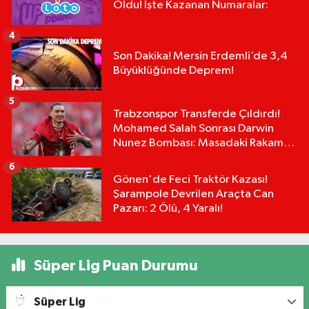
Oldu! İşte Kazanan Numaralar:
4
Son Dakika! Mersin Erdemli’de 3,4
Büyüklüğünde Deprem!
5
Trabzonspor Transferde Çıldırdı!
Mohamed Salah Sonrası Darwin
Nunez Bombası: Masadaki Rakam
Dudak Uçuklattı!
6
Gönen'de Feci Traktör Kazası!
Şarampole Devrilen Araçta Can
Pazarı: 2 Ölü, 4 Yaralı!
Süper Lig Puan Durumu
Süper Lig