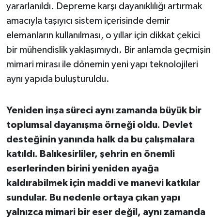
yararlanıldı. Depreme karşı dayanıklılığı artırmak
Susurluk
amacıyla taşıyıcı sistem içerisinde demir
TARİHTE BUGÜN
elemanların kullanılması, o yıllar için dikkat çekici
bir mühendislik yaklaşımıydı. Bir anlamda geçmişin
TEKNOLOJİ
mimari mirası ile dönemin yeni yapı teknolojileri
aynı yapıda buluşturuldu.
Trend
TÜRKİYE
Yeniden inşa süreci aynı zamanda büyük bir
toplumsal dayanışma örneği oldu. Devlet
VİZYONDAKİLER
desteğinin yanında halk da bu çalışmalara
katıldı. Balıkesirliler, şehrin en önemli
YAŞAM
eserlerinden birini yeniden ayağa
kaldırabilmek için maddi ve manevi katkılar
sundular. Bu nedenle ortaya çıkan yapı
yalnızca mimari bir eser değil, aynı zamanda