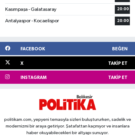
Kasımpaşa - Galatasaray
20:00
Antalyaspor - Kocaelispor
20:00
FACEBOOK
BEĞEN
X
TAKIP ET
INSTAGRAM
TAKIP ET
politikam.com, yepyeni temasıyla sizleri buluştururken, sadelik ve
modernizmi bir araya getiriyor. Şatafattan kaçınıyor ve insanlara
haber okuyabilecekleri bir altyapı sunuyor.