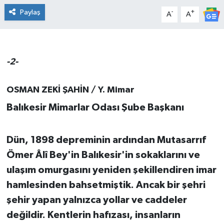
Paylaş
-
+
A
A
DÜNYA
Dursunbey
-2-
Edremit
OSMAN ZEKİ ŞAHİN / Y. Mimar
EĞİTİM
Balıkesir Mimarlar Odası Şube Başkanı
EKONOMİ
Dün, 1898 depreminin ardından Mutasarrıf
Erdek
Ömer Âlî Bey'in Balıkesir'in sokaklarını ve
ulaşım omurgasını yeniden şekillendiren imar
Gömeç
hamlesinden bahsetmiştik. Ancak bir şehri
Gönen
şehir yapan yalnızca yollar ve caddeler
değildir. Kentlerin hafızası, insanların
Havran