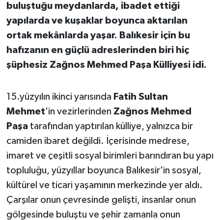
buluştuğu meydanlarda, ibadet ettiği
yapılarda ve kuşaklar boyunca aktarılan
İvrindi
ortak mekânlarda yaşar. Balıkesir için bu
KENT GÜNDEMİ
hafızanın en güçlü adreslerinden biri hiç
şüphesiz Zağnos Mehmed Paşa Külliyesi idi.
Kepsut
15.yüzyılın ikinci yarısında
Fatih Sultan
KÜLTÜR-SANAT
Mehmet
'in vezirlerinden
Zağnos Mehmed
MAGAZİN
Paşa
tarafından yaptırılan külliye, yalnızca bir
camiden ibaret değildi. İçerisinde medrese,
MANŞET
imaret ve çeşitli sosyal birimleri barındıran bu yapı
topluluğu, yüzyıllar boyunca Balıkesir'in sosyal,
Manyas
kültürel ve ticari yaşamının merkezinde yer aldı.
OLAY
Çarşılar onun çevresinde gelişti, insanlar onun
gölgesinde buluştu ve şehir zamanla onun