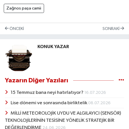
Zağnos paşa camii
ÖNCEKI
SONRAKI
KONUK YAZAR
Yazarın Diğer Yazıları
15 Temmuz bana neyi hatırlatıyor?
16.07.2026
Lise dönemi ve sonrasında birliktelik
08.07.2026
MİLLİ METEOROLOJİK UYDU VE ALGILAYICI (SENSÖR)
TEKNOLOJİLERİNİN TESİSİNE YÖNELİK STRATEJİK BİR
DEĞERLENDİRME
24.06.2026