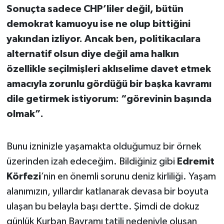
Sonuçta sadece CHP’liler değil, bütün
İvrindi
demokrat kamuoyu ise ne olup bittiğini
yakından izliyor. Ancak ben, politikacılara
KENT GÜNDEMİ
alternatif olsun diye değil ama halkın
özellikle seçilmişleri aklıselime davet etmek
Kepsut
amacıyla zorunlu gördüğü bir başka kavramı
dile getirmek istiyorum: “görevinin başında
KÜLTÜR-SANAT
olmak”.
MAGAZİN
Bunu izninizle yaşamakta olduğumuz bir örnek
MANŞET
üzerinden izah edeceğim. Bildiğiniz gibi
Edremit
Körfezi
’nin en önemli sorunu deniz kirliliği. Yaşam
Manyas
alanımızın, yıllardır katlanarak devasa bir boyuta
OLAY
ulaşan bu belayla başı dertte. Şimdi de dokuz
günlük Kurban Bayramı tatili nedeniyle oluşan