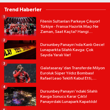
Trend Haberler
1
Filenin Sultanları Parkeye Çıkıyor!
Türkiye - Fransa Hazırlık Maçı Ne
Zaman, Saat Kaçta? Hangi
Kanalda?
2
Dursunbey Panayırı’nda Kanlı Gece!
Lunaparkta Silahlı Kavga: Çok
Sayıda Yaralı Var!
3
Galatasaray'dan Transferde Milyon
Euroluk Süper Yıldız Bombası!
Rafael Leao Teklifi Kabul Etti,
İmzalar An Meselesi!
4
Dursunbey Panayırı'ndaki Silahlı
Kavga Sonucu Karar Çıktı!
Panayırdaki Lunapark Kapatıldı!