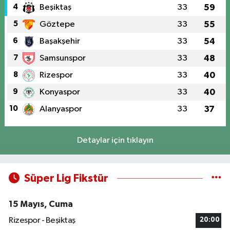
4
Beşiktaş
33
59
5
Göztepe
33
55
6
Başakşehir
33
54
7
Samsunspor
33
48
8
Rizespor
33
40
9
Konyaspor
33
40
10
Alanyaspor
33
37
Detaylar için tıklayın
Süper Lig Fikstür
15 Mayıs, Cuma
Rizespor - Beşiktaş
20:00