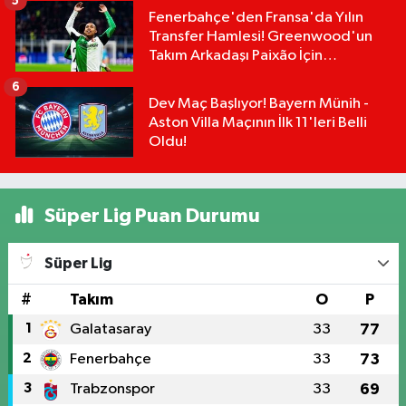
5
Fenerbahçe'den Fransa'da Yılın
Transfer Hamlesi! Greenwood'un
Takım Arkadaşı Paixão İçin
Düğmeye Basıldı!
6
Dev Maç Başlıyor! Bayern Münih -
Aston Villa Maçının İlk 11'leri Belli
Oldu!
Süper Lig Puan Durumu
Süper Lig
#
Takım
O
P
1
Galatasaray
33
77
2
Fenerbahçe
33
73
3
Trabzonspor
33
69