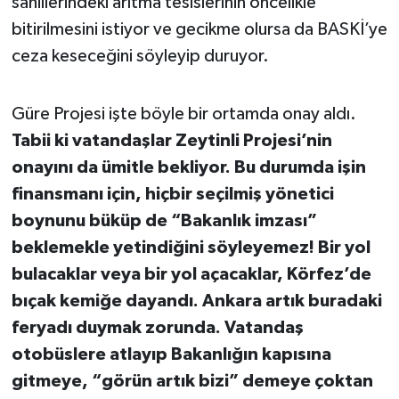
sahillerindeki arıtma tesislerinin öncelikle
bitirilmesini istiyor ve gecikme olursa da BASKİ’ye
ceza keseceğini söyleyip duruyor.
Güre Projesi işte böyle bir ortamda onay aldı.
Tabii ki vatandaşlar Zeytinli Projesi’nin
onayını da ümitle bekliyor. Bu durumda işin
finansmanı için, hiçbir seçilmiş yönetici
boynunu büküp de “Bakanlık imzası”
beklemekle yetindiğini söyleyemez! Bir yol
bulacaklar veya bir yol açacaklar, Körfez’de
bıçak kemiğe dayandı. Ankara artık buradaki
feryadı duymak zorunda. Vatandaş
otobüslere atlayıp Bakanlığın kapısına
gitmeye, “görün artık bizi” demeye çoktan