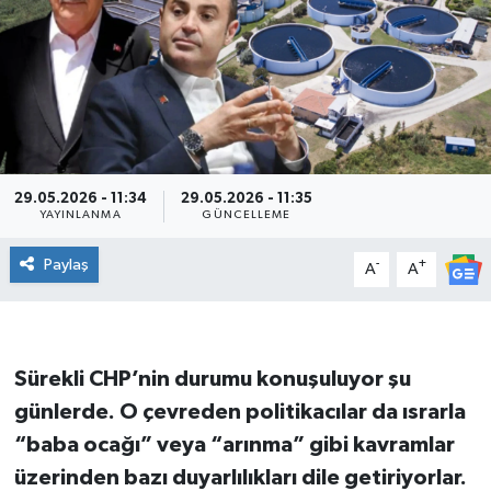
DÜNYA
Dursunbey
Edremit
29.05.2026 - 11:34
29.05.2026 - 11:35
EĞİTİM
YAYINLANMA
GÜNCELLEME
EKONOMİ
Paylaş
-
+
A
A
Erdek
Gömeç
Sürekli CHP’nin durumu konuşuluyor şu
günlerde. O çevreden politikacılar da ısrarla
Gönen
“baba ocağı” veya “arınma” gibi kavramlar
üzerinden bazı duyarlılıkları dile getiriyorlar.
Havran