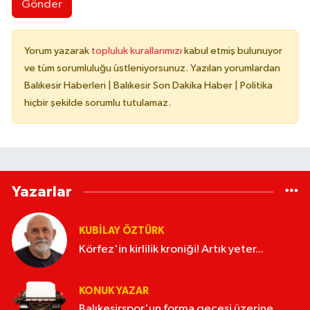
Gönder
Yorum yazarak
topluluk kurallarımızı
kabul etmiş bulunuyor
ve tüm sorumluluğu üstleniyorsunuz. Yazılan yorumlardan
Balıkesir Haberleri | Balıkesir Son Dakika Haber | Politika
hiçbir şekilde sorumlu tutulamaz.
Yazarlar
KUBİLAY ÖZTÜRK
Körfez'in kirlilik kroniği! Artık yeter...
KONUK YAZAR
Balıkesirspor'un forma gecesi üzerine