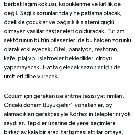
berbat lağım kokusu, köpüklenme ve kirlilik de
Susurluk
değil. Sağlık sorunlarında yine patlama olacak,
TARİHTE BUGÜN
özellikle çocuklar ve bağışıklık sistemi güçlü
olmayan yaşlılar hastaneleri dolduracak. Turizm
TEKNOLOJİ
sektörünün bütün bileşenleri de bu halden zorunlu
olarak etkileyecek. Otel, pansiyon, restoran,
Trend
kafe, plaj vb. işletmeler bekledikleri ciroyu
TÜRKİYE
yapamayacak. Hatta gelecek sezonlar için de
ümitleri dibe vuracak.
VİZYONDAKİLER
Çözüm için gereken ise arıtma tesisi yatırımları.
YAŞAM
Önceki dönem Büyükşehir’i yönetenler, oy
alamadıkları gerekçesiyle Körfez’in taleplerini yok
saydılar. Tepkiler üzerine de yerel seçimlere
birkaç ay kala bir arazi tartışması attılar ortaya,