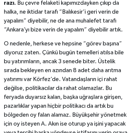
razı.
Bu çevre felaketi kapımızdayken çıkıp da
halka, ne iktidar tarafı “Balıkesir’i geri verin de
yapalım” diyebilir, ne de ana muhalefet tarafı
“Ankara’yı bize verin de yapalım” diyebilir artık.
O nedenle, herkese ve hepsine “görev başına”
diyoruz zaten. Çünkü bugün temelleri atılsa bile
bu yatırımların, ancak 3 senede biter. Üstelik
sırada bekleyen en azından 8 adet daha arıtma
yatırımı var Körfez’de. Vatandaşların içi rahat
değilse, politikacılar da rahat olamazlar. Bu
feryada duyarsız kalan, başka uğraşlara girişen,
pazarlıklar yapan hiçbir politikacı da artık bu
bölgeden oy falan alamaz. Büyükşehir yönetmek
için oy isteyen A. Akın ise oturup ya işini yapacak
veya tercihi başka yöndeyse istifasını verip oraya