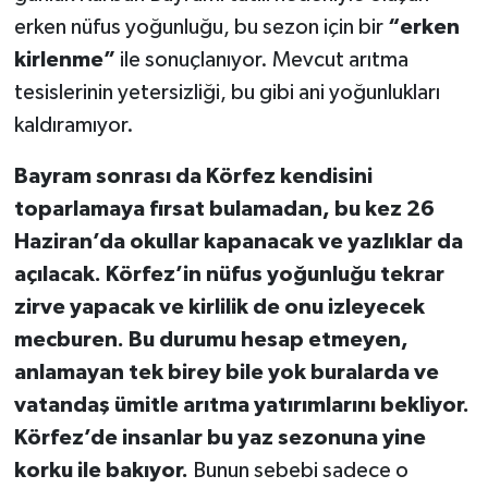
OTOMOTİV
erken nüfus yoğunluğu, bu sezon için bir
“erken
kirlenme”
ile sonuçlanıyor. Mevcut arıtma
Resmi İlanlar
tesislerinin yetersizliği, bu gibi ani yoğunlukları
SAĞLIK
kaldıramıyor.
Savaştepe
Bayram sonrası da Körfez kendisini
toparlamaya fırsat bulamadan, bu kez 26
SEYAHAT
Haziran’da okullar kapanacak ve yazlıklar da
açılacak. Körfez’in nüfus yoğunluğu tekrar
SİYASET
zirve yapacak ve kirlilik de onu izleyecek
mecburen. Bu durumu hesap etmeyen,
Sındırgı
anlamayan tek birey bile yok buralarda ve
SPOR
vatandaş ümitle arıtma yatırımlarını bekliyor.
Körfez’de insanlar bu yaz sezonuna yine
SÜRMANŞET
korku ile bakıyor.
Bunun sebebi sadece o