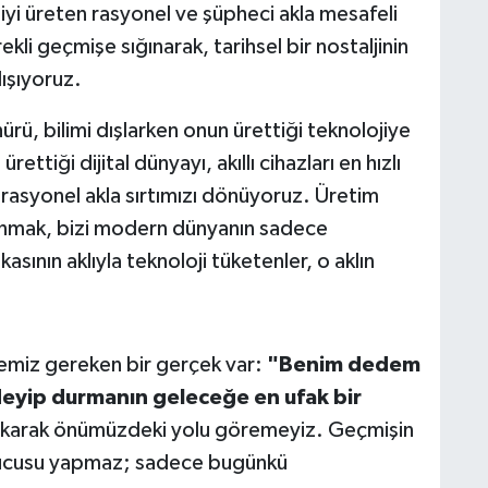
iyi üreten rasyonel ve şüpheci akla mesafeli
kli geçmişe sığınarak, tarihsel bir nostaljinin
ışıyoruz.
ürü, bilimi dışlarken onun ürettiği teknolojiye
ttiği dijital dünyayı, akıllı cihazları en hızlı
n rasyonel akla sırtımızı dönüyoruz. Üretim
alanmak, bizi modern dünyanın sadece
sının aklıyla teknoloji tüketenler, o aklın
emiz gereken bir gerçek var:
"Benim dedem
deyip durmanın geleceğe en ufak bir
bakarak önümüzdeki yolu göremeyiz. Geçmişin
urucusu yapmaz; sadece bugünkü