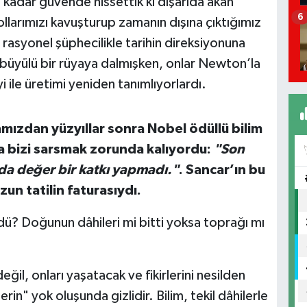
o kadar güvende hissettik ki dışarıda akan
6
llarımızı kavuşturup zamanın dışına çıktığımız
rasyonel şüphecilikle tarihin direksiyonuna
büyülü bir rüyaya dalmışken, onlar Newton’la
 ile üretimi yeniden tanımlıyorlardı.
ızdan yüzyıllar sonra Nobel ödüllü bilim
fla bizi sarsmak zorunda kalıyordu:
"Son
yda değer bir katkı yapmadı."
. Sancar’ın bu
un tatilin faturasıydı.
dü? Doğunun dâhileri mi bitti yoksa toprağı mı
eğil, onları yaşatacak ve fikirlerini nesilden
in" yok oluşunda gizlidir. Bilim, tekil dâhilerle