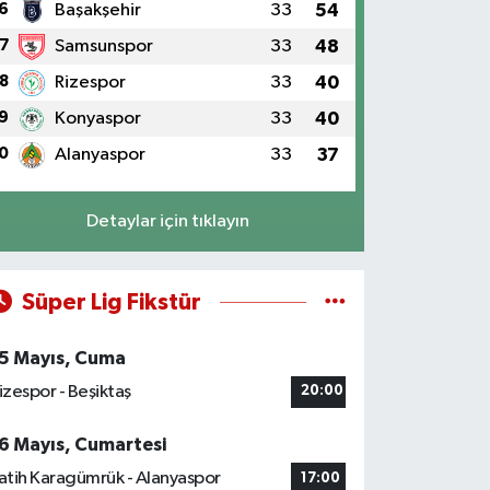
6
Başakşehir
33
54
7
Samsunspor
33
48
8
Rizespor
33
40
9
Konyaspor
33
40
0
Alanyaspor
33
37
Detaylar için tıklayın
Süper Lig Fikstür
5 Mayıs, Cuma
izespor - Beşiktaş
20:00
6 Mayıs, Cumartesi
atih Karagümrük - Alanyaspor
17:00