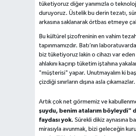
tüketiyoruz diğer yanımızla o teknoloj
duruyoruz. Üstelik bu derin tezatı, süre
arkasına saklanarak örtbas etmeye çal
Bu kültürel şizofreninin en vahim tezah
tapınmamızdır. Batı’nın laboratuvarda üre
biz tüketiyoruz lakin o cihazı var ede
ahlakını kaçırıp tüketim iştahına yak
"müşterisi" yapar. Unutmayalım ki başka
çizdiği sınırların dışına asla çıkamazlar.
Artık çok net görmemiz ve kabullenm
şuydu, benim atalarım böyleydi" 
faydası yok.
Sürekli dikiz aynasına 
mirasıyla avunmak, bizi geleceğin k