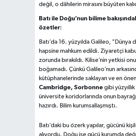
değil, o dâhilerin mirasını büyüten kalıc
Susurluk
Batı ile Doğu’nun bilime bakışındaki
TARİHTE BUGÜN
özetler:
TEKNOLOJİ
Batı’da 16. yüzyılda Galileo, "Dünya d
hapsine mahkum edildi. Ziyaretçi kabu
Trend
zorunda bırakıldı. Kilise’nin yetkisi on
TÜRKİYE
boğamadı. Çünkü Galileo’nun arkasınd
kütüphanelerinde saklayan ve en öneml
VİZYONDAKİLER
Cambridge, Sorbonne
gibi yüzyıllı
üniversite koridorlarında onun bayrağı
YAŞAM
hazırdı. Bilim kurumsallaşmıştı.
Batı’daki bu özerk yapılar, gücünü kişi
alıyordu. Doğu ise gücü kurumda değil,