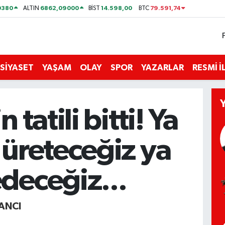
0380
6862,09000
14.598,00
79.591,74
ALTIN
BİST
BTC
SİYASET
YAŞAM
OLAY
SPOR
YAZARLAR
RESMİ 
n tatili bitti! Ya
 üreteceğiz ya
deceğiz...
ANCI