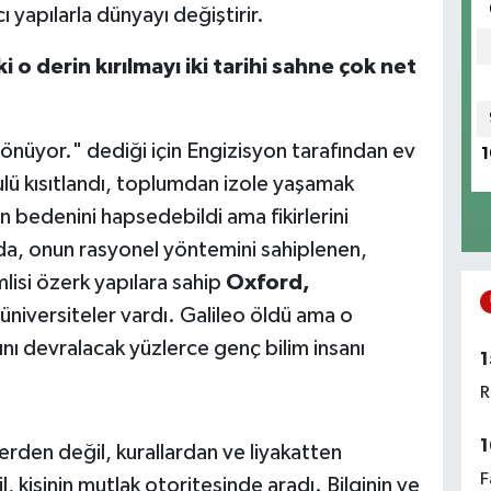
ı yapılarla dünyayı değiştirir.
 o derin kırılmayı iki tarihi sahne çok net
önüyor." dediği için Engizisyon tarafından ev
1
lü kısıtlandı, toplumdan izole yaşamak
un bedenini hapsedebildi ama fikirlerini
a, onun rasyonel yöntemini sahiplenen,
isi özerk yapılara sahip
Oxford,
k üniversiteler vardı. Galileo öldü ama o
nı devralacak yüzlerce genç bilim insanı
1
R
1
lerden değil, kurallardan ve liyakatten
F
 kişinin mutlak otoritesinde aradı. Bilginin ve