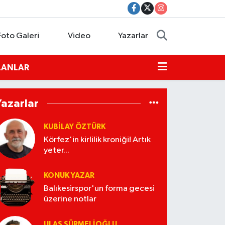
Foto Galeri
Video
Yazarlar
İLANLAR
Yazarlar
KUBİLAY ÖZTÜRK
Körfez'in kirlilik kroniği! Artık
yeter...
KONUK YAZAR
Balıkesirspor'un forma gecesi
üzerine notlar
ULAŞ SÜRMELİOĞLU