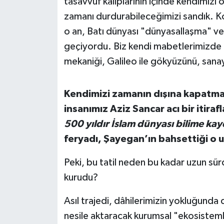
tasavvuf kalıplarının içinde kendimizi 
OTOMOTİV
zamanı durdurabileceğimizi sandık. Ko
Resmi İlanlar
o an, Batı dünyası "dünyasallaşma" ve 
geçiyordu. Biz kendi mabetlerimizde 
SAĞLIK
mekaniği, Galileo ile gökyüzünü, sanayi
Savaştepe
Kendimizi zamanın dışına kapatmam
SEYAHAT
insanımız Aziz Sancar acı bir itira
500 yıldır İslam dünyası bilime ka
SİYASET
feryadı, Şayegan’ın bahsettiği o uz
Sındırgı
Peki, bu tatil neden bu kadar uzun sür
kurudu?
SPOR
Asıl trajedi, dâhilerimizin yokluğunda d
SÜRMANŞET
nesile aktaracak kurumsal "ekosistemler