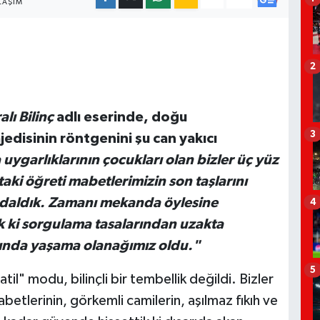
LAŞIM
2
alı Bilinç
adlı eserinde, doğu
3
jedisinin röntgenini şu can yakıcı
 uygarlıklarının çocukları olan bizler üç yüz
ptaki öğreti mabetlerimizin son taşlarını
e daldık. Zamanı mekanda öylesine
4
ık ki sorgulama tasalarından uzakta
şında yaşama olanağımız oldu."
5
til" modu, bilinçli bir tembellik değildi. Bizler
tlerinin, görkemli camilerin, aşılmaz fıkıh ve