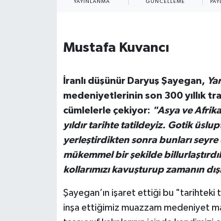
YAYINLANMA
GÜNCELLEME
PAY
İvrindi
Mustafa Kuvancı
KENT GÜNDEMİ
Kepsut
İranlı düşünür Daryuş Şayegan,
Yar
medeniyetlerinin son 300 yıllık tra
KÜLTÜR-SANAT
cümlelerle çekiyor:
"Asya ve Afrika
MAGAZİN
yıldır tarihte tatildeyiz. Gotik üslu
yerleştirdikten sonra bunları seyr
MANŞET
mükemmel bir şekilde billurlaştırd
kollarımızı kavuşturup zamanın dı
Manyas
Şayegan’ın işaret ettiği bu "tarihteki ta
OLAY
inşa ettiğimiz muazzam medeniyet mabe