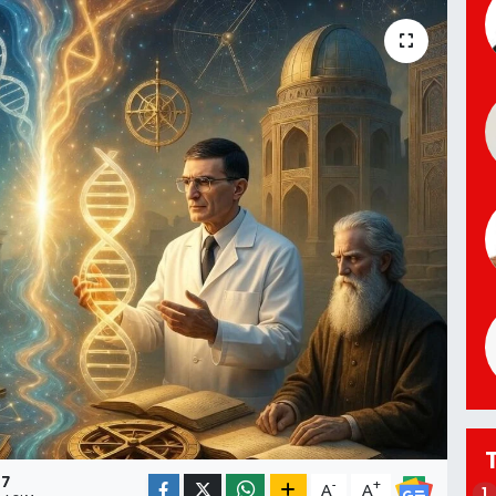
7
-
+
A
A
1