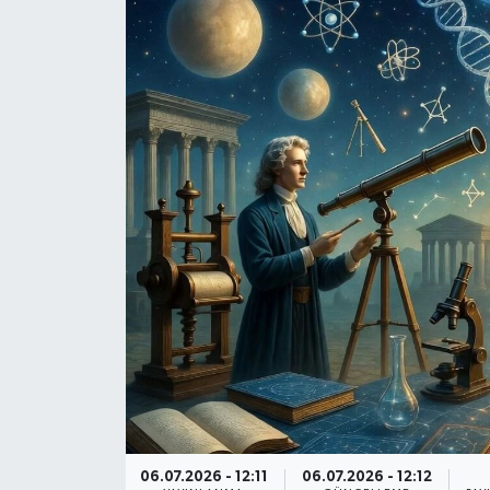
DÜNYA
Dursunbey
Edremit
EĞİTİM
EKONOMİ
Erdek
Gömeç
Gönen
06.07.2026 - 12:11
06.07.2026 - 12:12
Havran