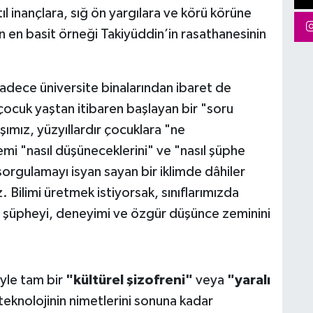
l inançlara, sığ ön yargılara ve körü körüne
rın en basit örneği Takiyüddin’in rasathanesinin
adece üniversite binalarından ibaret de
, çocuk yaştan itibaren başlayan bir "soru
şımız, yüzyıllardır çocuklara "ne
emi "nasıl düşüneceklerini" ve "nasıl şüphe
orgulamayı isyan sayan bir iklimde dâhiler
 Bilimi üretmek istiyorsak, sınıflarımızda
el şüpheyi, deneyimi ve özgür düşünce zeminini
yle tam bir
"kültürel şizofreni"
veya
"yaralı
teknolojinin nimetlerini sonuna kadar