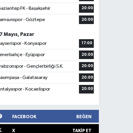
aziantep FK - Başakşehir
20:00
amsunspor - Göztepe
20:00
7 Mayıs, Pazar
ayserispor - Konyaspor
17:00
enerbahçe - Eyüpspor
20:00
rabzonspor - Gençlerbirliği S.K.
20:00
asımpaşa - Galatasaray
20:00
ntalyaspor - Kocaelispor
20:00
FACEBOOK
BEĞEN
X
TAKIP ET