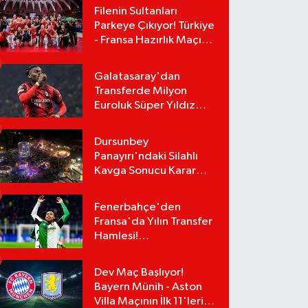
Filenin Sultanları
Parkeye Çıkıyor! Türkiye
- Fransa Hazırlık Maçı
Ne Zaman, Saat Kaçta?
Hangi Kanalda?
Galatasaray'dan
Transferde Milyon
Euroluk Süper Yıldız
Bombası! Rafael Leao
Teklifi Kabul Etti,
Dursunbey
İmzalar An Meselesi!
Panayırı'ndaki Silahlı
Kavga Sonucu Karar
Çıktı! Panayırdaki
Lunapark Kapatıldı!
Fenerbahçe'den
Fransa'da Yılın Transfer
Hamlesi!
Greenwood'un Takım
Arkadaşı Paixão İçin
Dev Maç Başlıyor!
Düğmeye Basıldı!
Bayern Münih - Aston
Villa Maçının İlk 11'leri