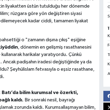
tin liyakatten üstün tutulduğu her dönemde
G
ilim; rüzgara göre yön değiştiren siyasi
S
n edilemeyecek kadar ciddi, tamamen liyakat
1
K
hsettiği o "zamanın dışına çıkış" eşiğine
F
kiyüddin
, dönemin en gelişmiş rasathanesini
kullanarak harikalar yaratıyordu. Çünkü
T
. Ancak padişahın iradesi değiştiğinde ya da
K
oldu? Şeyhülislam fetvasıyla o eşsiz rasathane,
A
di.
:
Batı’da bilim kurumsal ve özerkti,
ağlı kaldı.
Bir sonraki nesil, bayrağı
şlamak zorunda kaldı. Kurumsallaşmayan bilim,