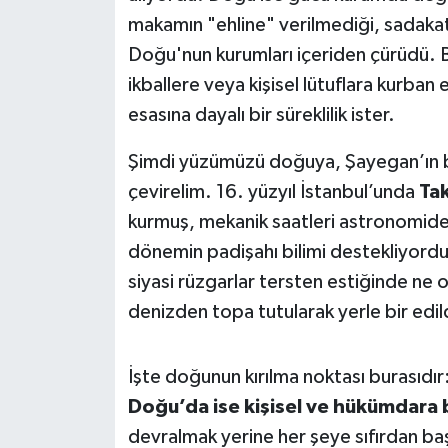
makamın "ehline" verilmediği, sadaka
Doğu'nun kurumları içeriden çürüdü. B
ikballere veya kişisel lütuflara kurba
esasına dayalı bir süreklilik ister.
Şimdi yüzümüzü doğuya, Şayegan’ın ba
çevirelim. 16. yüzyıl İstanbul’unda
Ta
kurmuş, mekanik saatleri astronomide 
dönemin padişahı bilimi destekliyordu
siyasi rüzgarlar tersten estiğinde ne 
denizden topa tutularak yerle bir edil
İşte doğunun kırılma noktası burasıdır
Doğu’da ise kişisel ve hükümdara b
devralmak yerine her şeye sıfırdan ba