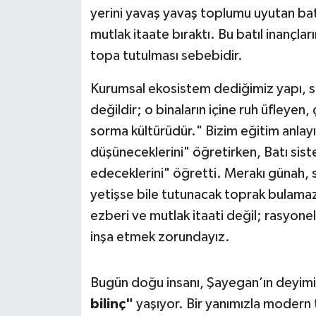
yerini yavaş yavaş toplumu uyutan batı
mutlak itaate bıraktı. Bu batıl inançla
topa tutulması sebebidir.
Kurumsal ekosistem dediğimiz yapı, s
değildir; o binaların içine ruh üfleyen
sorma kültürüdür." Bizim eğitim anlayı
düşüneceklerini" öğretirken, Batı sist
edeceklerini" öğretti. Merakı günah, s
yetişse bile tutunacak toprak bulamaz.
ezberi ve mutlak itaati değil; rasyon
inşa etmek zorundayız.
Bugün doğu insanı, Şayegan’ın deyimi
bilinç"
yaşıyor. Bir yanımızla modern 