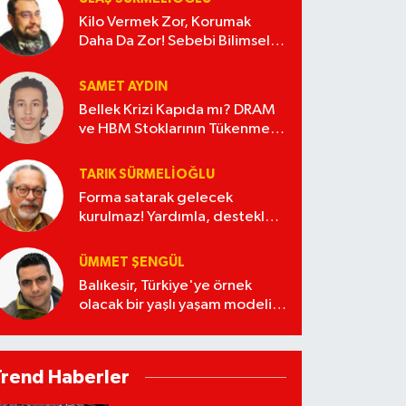
Kilo Vermek Zor, Korumak
Daha Da Zor! Sebebi Bilimsel
Olarak Açıklandı
SAMET AYDIN
Bellek Krizi Kapıda mı? DRAM
ve HBM Stoklarının Tükenmesi
Ne Anlama Geliyor?
TARIK SÜRMELIOĞLU
Forma satarak gelecek
kurulmaz! Yardımla, destekle
nereye kadar?
ÜMMET ŞENGÜL
Balıkesir, Türkiye'ye örnek
olacak bir yaşlı yaşam modeli
kurabilir
Trend Haberler