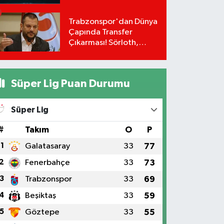
Belli Oldu!
Trabzonspor'dan Dünya
Çapında Transfer
Çıkarması! Sörloth,
Vlahovic ve Darwin
Nunez İçin Flaş Hamle!
Süper Lig Puan Durumu
Süper Lig
#
Takım
O
P
1
Galatasaray
33
77
2
Fenerbahçe
33
73
3
Trabzonspor
33
69
4
Beşiktaş
33
59
5
Göztepe
33
55