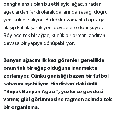
benghalensis olan bu etkileyici ağaç, sıradan
ağaçlardan farklı olarak dallarından aşağı doğru
İvrindi
yeni kökler salıyor. Bu kökler zamanla toprağa
KENT GÜNDEMİ
ulaşıp kalınlaşarak yeni gövdelere dönüşüyor.
Böylece tek bir ağaç, küçük bir ormanı andıran
Kepsut
devasa bir yapıya dönüşebiliyor.
KÜLTÜR-SANAT
Banyan ağacını ilk kez görenler genellikle
MAGAZİN
onun tek bir ağaç olduğuna inanmakta
zorlanıyor. Çünkü genişliği bazen bir futbol
MANŞET
sahasını aşabiliyor. Hindistan’daki ünlü
“Büyük Banyan Ağacı”, yüzlerce gövdesi
Manyas
varmış gibi görünmesine rağmen aslında tek
OLAY
bir organizma.