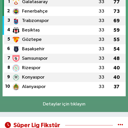
1
Galatasaray
33
77
2
Fenerbahçe
33
73
3
Trabzonspor
33
69
4
Beşiktaş
33
59
5
Göztepe
33
55
6
Başakşehir
33
54
7
Samsunspor
33
48
8
Rizespor
33
40
9
Konyaspor
33
40
10
Alanyaspor
33
37
Detaylar için tıklayın
Süper Lig Fikstür