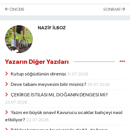
ÖNCEKI
SONRAKI
NAZİF İLBOZ
Yazarın Diğer Yazıları
Kutup söğüdünün direnişi
31.07.2026
Deve tabanı meyvesini bilir misiniz?
30.07.2026
ÇEKİRGE İSTİLASI MI, DOĞANIN DENGESİ Mİ?
23.07.2026
Yazın en büyük sınavı! Kavurucu sıcaklar bahçeyi nasıl
etkiliyor?
22.07.2026