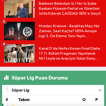
Balıkesir Belediye-İş 1 No'lu Şube
Başkanı Hüseyin Pastal ve Yönetimi
İstifa Ederek ÇAĞDAŞ-SEN'e Geçti
5
Hradec Kralove - Beşiktaş Maçı Ne
Zaman, Saat Kaçta? UEFA Avrupa
Ligi 3. Ön Eleme Turu Yayın
Detayları!
6
Kanal D’de Nefes Kesen Final! Daha
17 11. Bölüm Fragmanı Yayınlandı
Mı? Leyla ve Aras İçin Yolun Sonu
Mu?
Süper Lig Puan Durumu
Süper Lig
#
Takım
O
P