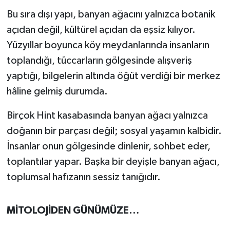
OTOMOTİV
Bu sıra dışı yapı, banyan ağacını yalnızca botanik
açıdan değil, kültürel açıdan da eşsiz kılıyor.
Resmi İlanlar
Yüzyıllar boyunca köy meydanlarında insanların
SAĞLIK
toplandığı, tüccarların gölgesinde alışveriş
yaptığı, bilgelerin altında öğüt verdiği bir merkez
Savaştepe
hâline gelmiş durumda.
SEYAHAT
Birçok Hint kasabasında banyan ağacı yalnızca
doğanın bir parçası değil; sosyal yaşamın kalbidir.
SİYASET
İnsanlar onun gölgesinde dinlenir, sohbet eder,
Sındırgı
toplantılar yapar. Başka bir deyişle banyan ağacı,
toplumsal hafızanın sessiz tanığıdır.
SPOR
MİTOLOJİDEN GÜNÜMÜZE…
SÜRMANŞET