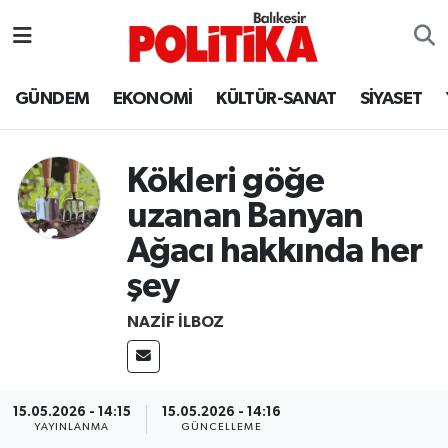
ASTROLOJİ
Balıkesir Nöbetçi Eczaneler
GÜNDEM
EKONOMİ
KÜLTÜR-SANAT
SİYASET
Ayvalık
Balıkesir Hava Durumu
Kökleri göğe
Balya
Balıkesir Namaz Vakitleri
uzanan Banyan
Bandırma
Balıkesir Trafik Yoğunluk Haritası
Ağacı hakkında her
şey
Bigadiç
Süper Lig Puan Durumu ve Fikstür
NAZİF İLBOZ
BİYOGRAFİLER
Tüm Manşetler
Burhaniye
Son Dakika Haberleri
15.05.2026 - 14:15
15.05.2026 - 14:16
YAYINLANMA
GÜNCELLEME
ÇEVRE
Haber Arşivi