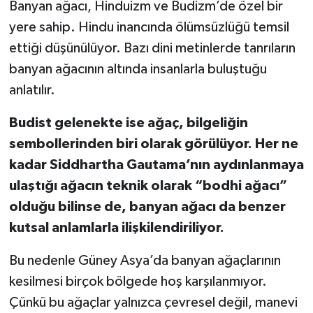
Banyan ağacı, Hinduizm ve Budizm’de özel bir
Susurluk
yere sahip. Hindu inancında ölümsüzlüğü temsil
ettiği düşünülüyor. Bazı dini metinlerde tanrıların
TARİHTE BUGÜN
banyan ağacının altında insanlarla buluştuğu
TEKNOLOJİ
anlatılır.
Trend
Budist gelenekte ise ağaç, bilgeliğin
sembollerinden biri olarak görülüyor. Her ne
TÜRKİYE
kadar Siddhartha Gautama’nın aydınlanmaya
ulaştığı ağacın teknik olarak “bodhi ağacı”
VİZYONDAKİLER
olduğu bilinse de, banyan ağacı da benzer
YAŞAM
kutsal anlamlarla ilişkilendiriliyor.
Bu nedenle Güney Asya’da banyan ağaçlarının
kesilmesi birçok bölgede hoş karşılanmıyor.
Çünkü bu ağaçlar yalnızca çevresel değil, manevi