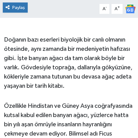
Paylaş
-
+
A
A
DÜNYA
Dursunbey
Doğanın bazı eserleri biyolojik bir canlı olmanın
Edremit
ötesinde, aynı zamanda bir medeniyetin hafızası
gibi. İşte banyan ağacı da tam olarak böyle bir
EĞİTİM
varlık. Gövdesiyle toprağa, dallarıyla gökyüzüne,
EKONOMİ
kökleriyle zamana tutunan bu devasa ağaç adeta
yaşayan bir tarih kitabı.
Erdek
Gömeç
Özellikle Hindistan ve Güney Asya coğrafyasında
kutsal kabul edilen banyan ağacı, yüzlerce hatta
Gönen
bin yılı aşan ömrüyle insanların hayranlığını
çekmeye devam ediyor. Bilimsel adı Ficus
Havran