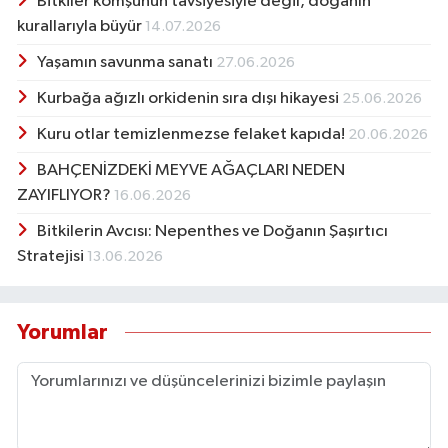
Bitkiler komşunun tavsiyesiyle değil, doğanın
kurallarıyla büyür
14.07.2026
Yaşamın savunma sanatı
27.06.2026
Kurbağa ağızlı orkidenin sıra dışı hikayesi
25.06.2026
Kuru otlar temizlenmezse felaket kapıda!
20.06.2026
BAHÇENİZDEKİ MEYVE AĞAÇLARI NEDEN
ZAYIFLIYOR?
16.06.2026
Bitkilerin Avcısı: Nepenthes ve Doğanın Şaşırtıcı
Stratejisi
13.06.2026
Yorumlar