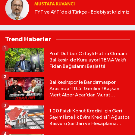
MUSTAFA KUVANCI
TYT ve AYT'deki Türkçe - Edebiyat krizimiz
Trend Haberler
1
Prof. Dr. İlber Ortaylı Hatıra Ormanı
Balıkesir'de Kuruluyor! TEMA Vakfı
Fidan Bağışlarını Başlattı!
2
Balıkesirspor le Bandırmaspor
Arasında ‘10.5’ Gerilimi! Başkan
Mert Alper Acar’dan Murat
Karakoyun'a Sert Tepki!
3
1.20 Faizli Konut Kredisi İçin Geri
Sayım! İşte İlk Evim Kredisi 1 Ağustos
Başvuru Şartları ve Hesaplama
Tablosu:
4