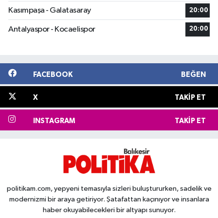
Kasımpaşa - Galatasaray
20:00
Antalyaspor - Kocaelispor
20:00
FACEBOOK
BEĞEN
X
TAKIP ET
INSTAGRAM
TAKIP ET
politikam.com, yepyeni temasıyla sizleri buluştururken, sadelik ve
modernizmi bir araya getiriyor. Şatafattan kaçınıyor ve insanlara
haber okuyabilecekleri bir altyapı sunuyor.