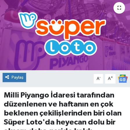
DÜNYA
Dursunbey
Edremit
EĞİTİM
EKONOMİ
Paylaş
-
+
A
A
Erdek
Milli Piyango İdaresi tarafından
Gömeç
düzenlenen ve haftanın en çok
beklenen çekilişlerinden biri olan
Gönen
Süper Loto'da heyecan dolu bir
Havran