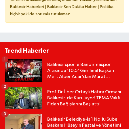
Balıkesir Haberleri | Balıkesir Son Dakika Haber | Politika
hiçbir şekilde sorumlu tutulamaz.
Trend Haberler
1
Balıkesirspor le Bandırmaspor
Arasında ‘10.5’ Gerilimi! Başkan
Mert Alper Acar’dan Murat
Karakoyun'a Sert Tepki!
2
Prof. Dr. İlber Ortaylı Hatıra Ormanı
Balıkesir'de Kuruluyor! TEMA Vakfı
Fidan Bağışlarını Başlattı!
3
Balıkesir Belediye-İş 1 No'lu Şube
Başkanı Hüseyin Pastal ve Yönetimi