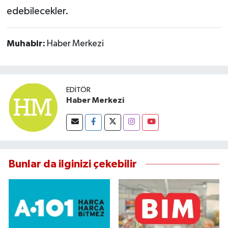
Susurluk
edebilecekler.
TARİHTE BUGÜN
Muhabir:
Haber Merkezi
TEKNOLOJİ
Trend
EDITÖR
Haber Merkezi
TÜRKİYE
VİZYONDAKİLER
Bunlar da ilginizi çekebilir
YAŞAM