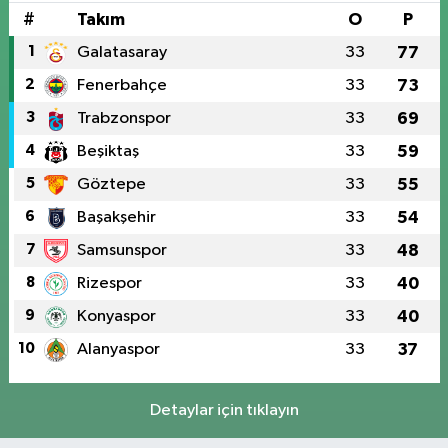
#
Takım
O
P
1
Galatasaray
33
77
2
Fenerbahçe
33
73
3
Trabzonspor
33
69
4
Beşiktaş
33
59
5
Göztepe
33
55
6
Başakşehir
33
54
7
Samsunspor
33
48
8
Rizespor
33
40
9
Konyaspor
33
40
10
Alanyaspor
33
37
Detaylar için tıklayın