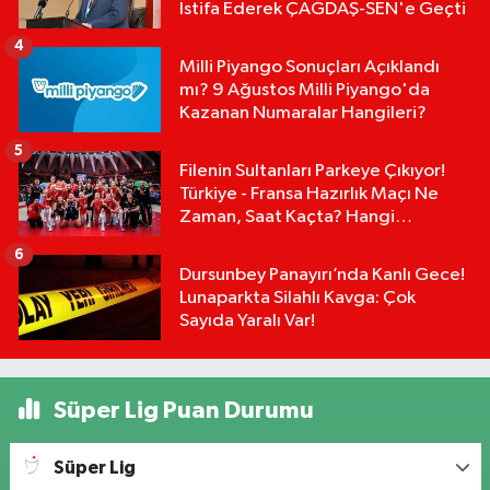
İstifa Ederek ÇAĞDAŞ-SEN'e Geçti
4
Milli Piyango Sonuçları Açıklandı
mı? 9 Ağustos Milli Piyango'da
Kazanan Numaralar Hangileri?
5
Filenin Sultanları Parkeye Çıkıyor!
Türkiye - Fransa Hazırlık Maçı Ne
Zaman, Saat Kaçta? Hangi
Kanalda?
6
Dursunbey Panayırı’nda Kanlı Gece!
Lunaparkta Silahlı Kavga: Çok
Sayıda Yaralı Var!
Süper Lig Puan Durumu
Süper Lig