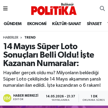
ASTROLOJİ
Balıkesir Nöbetçi Eczaneler
GÜNDEM
EKONOMİ
KÜLTÜR-SANAT
SİYASET
Ayvalık
Balıkesir Hava Durumu
HABERLER
TREND
Balya
Balıkesir Namaz Vakitleri
14 Mayıs Süper Loto
Sonuçları Belli Oldu! İşte
Bandırma
Balıkesir Trafik Yoğunluk Haritası
Kazanan Numaralar:
Bigadiç
Süper Lig Puan Durumu ve Fikstür
Hayaller gerçek oldu mu? Milyonların beklediği
Süper Loto çekilişinde 14 Mayıs akşamının şanslı
BİYOGRAFİLER
Tüm Manşetler
numaraları ilan edildi. İşte kazandıran o 6 rakam!
Burhaniye
Son Dakika Haberleri
HABER MERKEZI
14.05.2026 - 21:37
1 DK
EDITÖR
YAYINLANMA
OKUNMA SÜRESI
ÇEVRE
Haber Arşivi