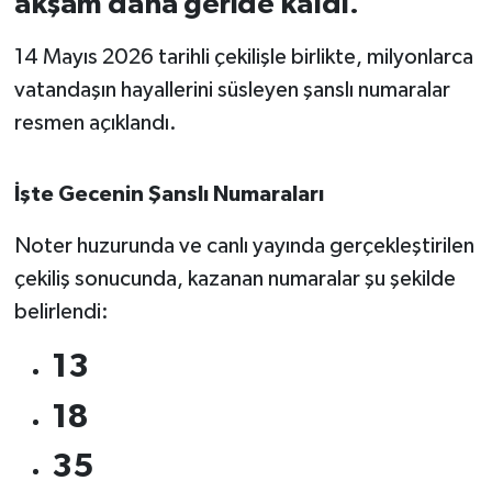
akşam daha geride kaldı.
İvrindi
14 Mayıs 2026 tarihli çekilişle birlikte, milyonlarca
vatandaşın hayallerini süsleyen şanslı numaralar
KENT GÜNDEMİ
resmen açıklandı.
Kepsut
İşte Gecenin Şanslı Numaraları
KÜLTÜR-SANAT
Noter huzurunda ve canlı yayında gerçekleştirilen
MAGAZİN
çekiliş sonucunda, kazanan numaralar şu şekilde
belirlendi:
MANŞET
13
Manyas
18
OLAY
35