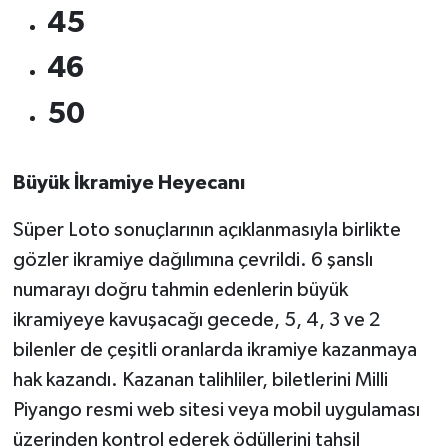
OTOMOTİV
45
Resmi İlanlar
46
50
SAĞLIK
Savaştepe
Büyük İkramiye Heyecanı
SEYAHAT
Süper Loto sonuçlarının açıklanmasıyla birlikte
gözler ikramiye dağılımına çevrildi. 6 şanslı
SİYASET
numarayı doğru tahmin edenlerin büyük
Sındırgı
ikramiyeye kavuşacağı gecede, 5, 4, 3 ve 2
bilenler de çeşitli oranlarda ikramiye kazanmaya
SPOR
hak kazandı. Kazanan talihliler, biletlerini Milli
Piyango resmi web sitesi veya mobil uygulaması
SÜRMANŞET
üzerinden kontrol ederek ödüllerini tahsil