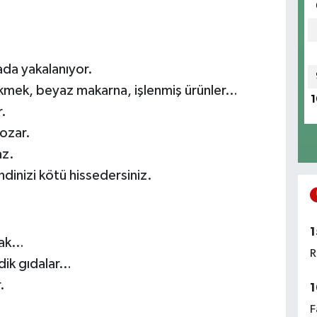
ada yakalanıyor.
kmek, beyaz makarna, işlenmiş ürünler…
1
.
bozar.
az.
dinizi kötü hissedersiniz.
1
cak…
R
idik gıdalar…
.
1
F