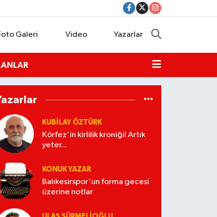
Foto Galeri
Video
Yazarlar
İLANLAR
Yazarlar
KUBİLAY ÖZTÜRK
Körfez'in kirlilik kroniği! Artık
yeter...
KONUK YAZAR
Balıkesirspor'un forma gecesi
üzerine notlar
ULAŞ SÜRMELİOĞLU