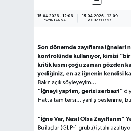
DÜNYA
15.04.2026 - 12:06
15.04.2026 - 12:09
YAYINLANMA
GÜNCELLEME
Dursunbey
Edremit
Son dönemde zayıflama iğneleri ne
EĞİTİM
kontrolünde kullanıyor, kimisi “bi
kritik kısmı çoğu zaman gözden kaç
EKONOMİ
yediğiniz, en az iğnenin kendisi k
Bakın açık söyleyeyim…
Erdek
“İğneyi yaptım, gerisi serbest”
di
Hatta tam tersi… yanlış beslenme, bu il
Gömeç
Gönen
“İğne Var, Nasıl Olsa Zayıflarım” Ya
Bu ilaçlar (GLP-1 grubu) iştahı azaltıy
Havran