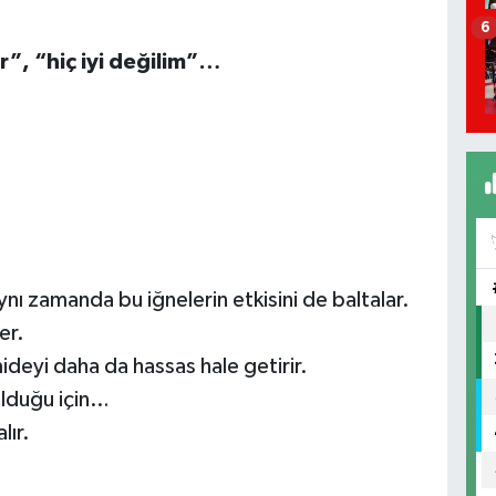
6
r”, “hiç iyi değilim”…
ynı zamanda bu iğnelerin etkisini de baltalar.
er.
mideyi daha da hassas hale getirir.
olduğu için…
lır.