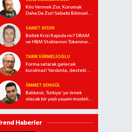
Kilo Vermek Zor, Korumak
Daha Da Zor! Sebebi Bilimsel
Olarak Açıklandı
SAMET AYDIN
Bellek Krizi Kapıda mı? DRAM
ve HBM Stoklarının Tükenmesi
Ne Anlama Geliyor?
TARIK SÜRMELIOĞLU
Forma satarak gelecek
kurulmaz! Yardımla, destekle
nereye kadar?
ÜMMET ŞENGÜL
Balıkesir, Türkiye'ye örnek
olacak bir yaşlı yaşam modeli
kurabilir
Trend Haberler