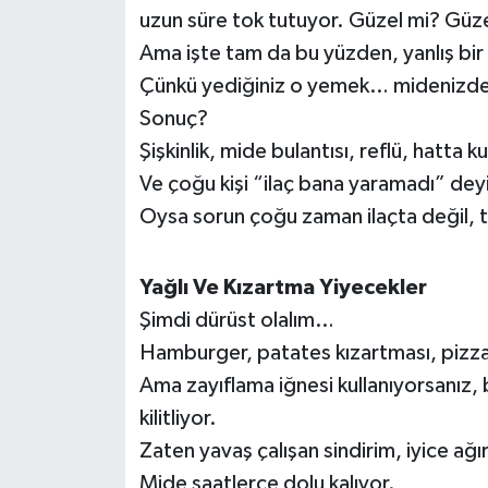
uzun süre tok tutuyor. Güzel mi? Güze
İvrindi
Ama işte tam da bu yüzden, yanlış bir ş
Çünkü yediğiniz o yemek… midenizde 
KENT GÜNDEMİ
Sonuç?
Şişkinlik, mide bulantısı, reflü, hatta
Kepsut
Ve çoğu kişi “ilaç bana yaramadı” deyi
Oysa sorun çoğu zaman ilaçta değil, 
KÜLTÜR-SANAT
MAGAZİN
Yağlı Ve Kızartma Yiyecekler
Şimdi dürüst olalım…
MANŞET
Hamburger, patates kızartması, pizza
Manyas
Ama zayıflama iğnesi kullanıyorsanız, 
kilitliyor.
OLAY
Zaten yavaş çalışan sindirim, iyice ağır
Mide saatlerce dolu kalıyor.