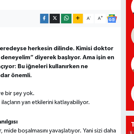
-
+
A
A
redeyse herkesin dilinde. Kimisi doktor
r deneyelim” diyerek başlıyor. Ama işin en
ıyor: Bu iğneleri kullanırken ne
adar önemli.
ye bir şey yok.
açların yan etkilerini katlayabiliyor.
nılgısı
or, mide boşalmasını yavaşlatıyor. Yani sizi daha
1