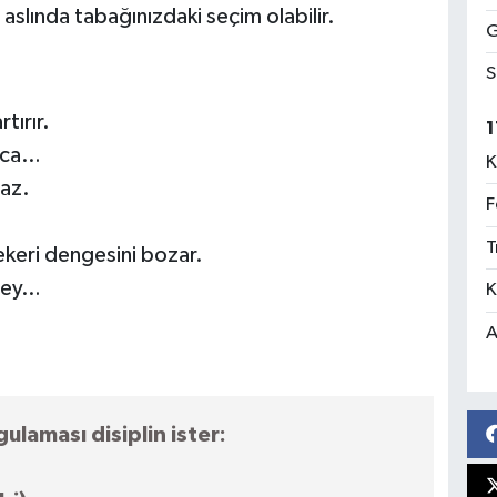
aslında tabağınızdaki seçim olabilir.
G
S
tırır.
1
ınca…
K
maz.
F
T
keri dengesini bozar.
 şey…
K
A
ulaması disiplin ister: