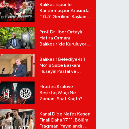
Balıkesirspor le
Bandırmaspor Arasında
‘10.5’ Gerilimi! Başkan
Mert Alper Acar’dan
Murat Karakoyun'a Sert
Prof. Dr. İlber Ortaylı
Tepki!
Hatıra Ormanı
Balıkesir'de Kuruluyor!
TEMA Vakfı Fidan
Bağışlarını Başlattı!
Balıkesir Belediye-İş 1
No'lu Şube Başkanı
Hüseyin Pastal ve
Yönetimi İstifa Ederek
ÇAĞDAŞ-SEN'e Geçti
Hradec Kralove -
Beşiktaş Maçı Ne
Zaman, Saat Kaçta?
UEFA Avrupa Ligi 3. Ön
Eleme Turu Yayın
Kanal D’de Nefes Kesen
Detayları!
Final! Daha 17 11. Bölüm
Fragmanı Yayınlandı Mı?