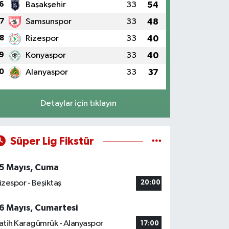
6
Başakşehir
33
54
7
Samsunspor
33
48
8
Rizespor
33
40
9
Konyaspor
33
40
0
Alanyaspor
33
37
Detaylar için tıklayın
Süper Lig Fikstür
5 Mayıs, Cuma
izespor - Beşiktaş
20:00
6 Mayıs, Cumartesi
atih Karagümrük - Alanyaspor
17:00