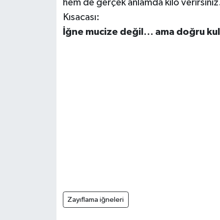
hem de gerçek anlamda kilo verirsiniz
Kısacası:
İğne mucize değil… ama doğru kulla
Zayıflama iğneleri