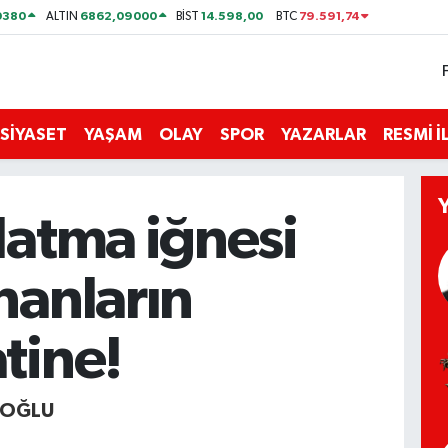
0380
6862,09000
14.598,00
79.591,74
ALTIN
BİST
BTC
SİYASET
YAŞAM
OLAY
SPOR
YAZARLAR
RESMİ 
latma iğnesi
nanların
tine!
İOĞLU