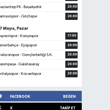
aziantep FK - Başakşehir
20:00
amsunspor - Göztepe
20:00
7 Mayıs, Pazar
ayserispor - Konyaspor
17:00
enerbahçe - Eyüpspor
20:00
rabzonspor - Gençlerbirliği S.K.
20:00
asımpaşa - Galatasaray
20:00
ntalyaspor - Kocaelispor
20:00
FACEBOOK
BEĞEN
X
TAKIP ET