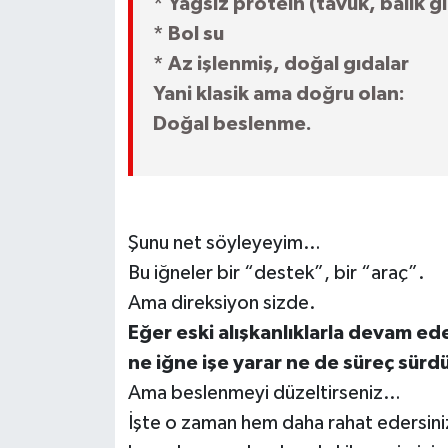
* Yağsız protein (tavuk, balık gi
* Bol su
* Az işlenmiş, doğal gıdalar
Yani klasik ama doğru olan:
Doğal beslenme.
Şunu net söyleyeyim…
Bu iğneler bir “destek”, bir “araç”.
Ama direksiyon sizde.
Eğer eski alışkanlıklarla devam ed
ne iğne işe yarar ne de süreç sürdür
Ama beslenmeyi düzeltirseniz…
İşte o zaman hem daha rahat edersini