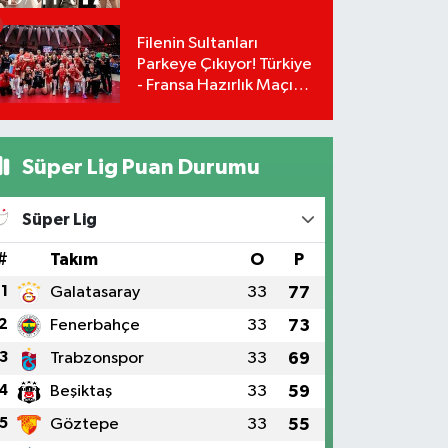
Leyla ve Aras İçin Yolun
Sonu Mu?
Filenin Sultanları
Parkeye Çıkıyor! Türkiye
- Fransa Hazırlık Maçı
Ne Zaman, Saat Kaçta?
Hangi Kanalda?
Süper Lig Puan Durumu
Süper Lig
#
Takım
O
P
1
Galatasaray
33
77
2
Fenerbahçe
33
73
3
Trabzonspor
33
69
4
Beşiktaş
33
59
5
Göztepe
33
55