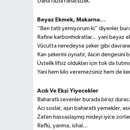
Daha fazla rahatsızlık.
Susurluk
Beyaz Ekmek, Makarna…
TARİHTE BUGÜN
“Ben tatlı yemiyorum ki” diyenler bur
TEKNOLOJİ
Rafine karbonhidratlar… yani beyaz e
Vücutta neredeyse şeker gibi davranır
Trend
Kan şekerini oynatır, ilacın dengesini 
Üstelik lifsiz oldukları için tok da tutm
TÜRKİYE
Yani hem kilo veremezsiniz hem de ken
VİZYONDAKİLER
Acılı Ve Ekşi Yiyecekler
YAŞAM
Baharatlı sevenler burada biraz dura
Acı soslar, aşırı baharatlı yemekler, as
Zaten hassaslaşmış mideyi iyice zorlar
Reflü, yanma, ishal…