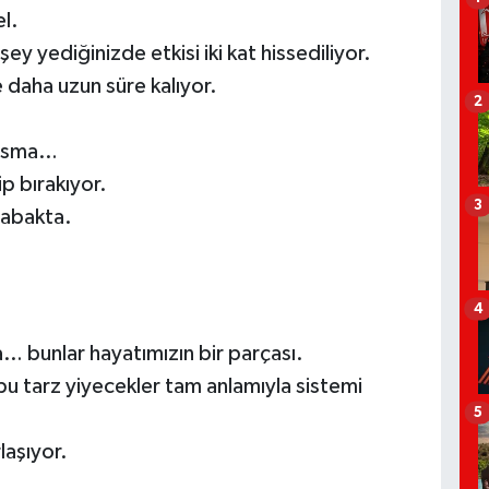
l.
ey yediğinizde etkisi iki kat hissediliyor.
daha uzun süre kalıyor.
2
 kusma…
p bırakıyor.
3
tabakta.
4
… bunlar hayatımızın bir parçası.
bu tarz yiyecekler tam anlamıyla sistemi
5
laşıyor.