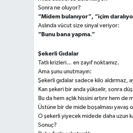
OTOMOTİV
Sonra ne oluyor?
“Midem bulanıyor”, “içim daralıyo
Resmi İlanlar
Aslında vücut size sinyal veriyor:
SAĞLIK
“Bunu bana yapma.”
Savaştepe
Şekerli Gıdalar
Tatlı krizleri… en zayıf noktamız.
SEYAHAT
Ama şunu unutmayın:
SİYASET
Şekerli gıdalar sadece kilo aldırmaz, a
Kan şekeri bir anda yükselir, sonra düş
Sındırgı
Bu da hem açlık hissini artırır hem de 
Üstüne bir de mide boşalması yavaş 
SPOR
O şekerli yiyecek midede daha uzun ka
SÜRMANŞET
Sonuç?