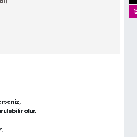
bi)
erseniz,
ülebilir olur.
z,