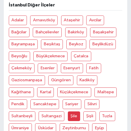
OTOMOTİV
İstanbul Diğer İlçeler
Resmi İlanlar
Adalar
Arnavutköy
Ataşehir
Avcilar
SAĞLIK
Bağcilar
Bahçelievler
Bakirköy
Başakşehir
Bayrampaşa
Beşiktaş
Beykoz
Beylikdüzü
Savaştepe
Beyoğlu
Büyükçekmece
Çatalca
SEYAHAT
Çekmeköy
Esenler
Esenyurt
Fatih
SİYASET
Gaziosmanpaşa
Güngören
Kadiköy
Sındırgı
Kağithane
Kartal
Küçükçekmece
Maltepe
Pendik
Sancaktepe
Sariyer
Silivri
SPOR
Sultanbeyli
Sultangazi
Şile
Şişli
Tuzla
SÜRMANŞET
Ümraniye
Üsküdar
Zeytinburnu
Eyüp