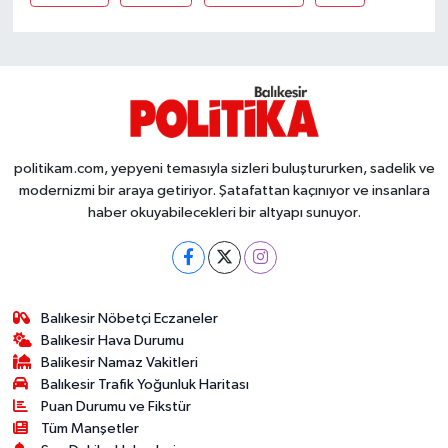
Susurluk
TARİHTE BUGÜN
TEKNOLOJİ
politikam.com, yepyeni temasıyla sizleri buluştururken, sadelik ve
Trend
modernizmi bir araya getiriyor. Şatafattan kaçınıyor ve insanlara
haber okuyabilecekleri bir altyapı sunuyor.
TÜRKİYE
VİZYONDAKİLER
Balıkesir Nöbetçi Eczaneler
YAŞAM
Balıkesir Hava Durumu
Balikesir Namaz Vakitleri
Balıkesir Trafik Yoğunluk Haritası
Puan Durumu ve Fikstür
Tüm Manşetler