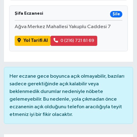
Şifa Eczanesi
İvrindi
Şile
Ağva Merkez Mahallesi Yakuplu Caddesi 7
KENT GÜNDEMİ
Yol Tarifi Al
0 (216) 721 81 69
Kepsut
KÜLTÜR-SANAT
Her eczane gece boyunca açık olmayabilir, bazıları
MAGAZİN
sadece gerektiğinde açık kalabilir veya
beklenmedik durumlar nedeniyle nöbete
MANŞET
gelemeyebilir. Bu nedenle, yola çıkmadan önce
eczanenin açık olduğunu telefon aracılığıyla teyit
Manyas
etmeniz iyi bir fikir olacaktır.
OLAY