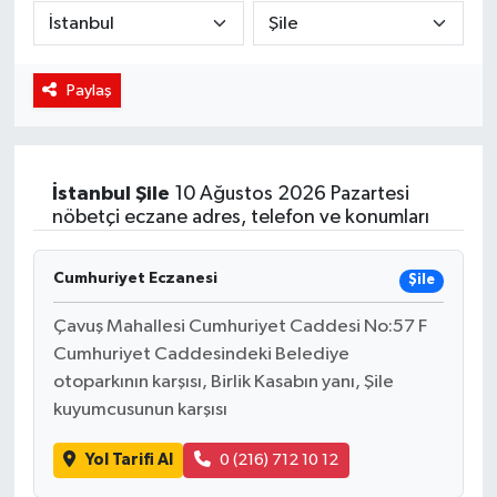
DÜNYA
Paylaş
Dursunbey
Edremit
İstanbul
Şile
10 Ağustos 2026 Pazartesi
EĞİTİM
nöbetçi eczane adres, telefon ve konumları
EKONOMİ
Cumhuriyet Eczanesi
Şile
Erdek
Çavuş Mahallesi Cumhuriyet Caddesi No:57 F
Cumhuriyet Caddesindeki Belediye
Gömeç
otoparkının karşısı, Birlik Kasabın yanı, Şile
kuyumcusunun karşısı
Gönen
Yol Tarifi Al
0 (216) 712 10 12
Havran