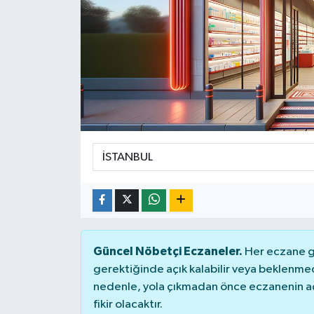
DÜNYA
Dursunbey
Edremit
EĞİTİM
EKONOMİ
Erdek
Gömeç
Güncel Nöbetçi Eczaneler.
Her eczane ge
gerektiğinde açık kalabilir veya beklenme
Gönen
nedenle, yola çıkmadan önce eczanenin açık
fikir olacaktır.
Havran