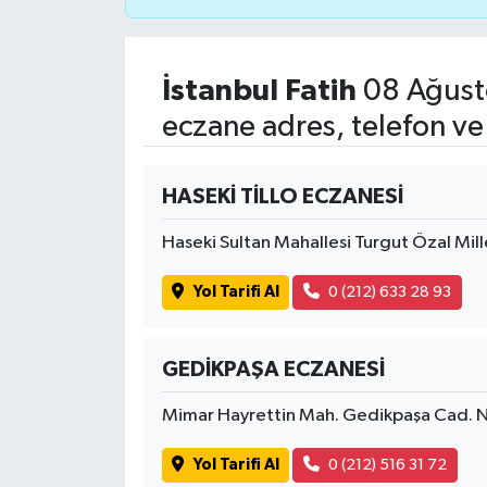
İvrindi
İstanbul Fatih
08 Ağust
KENT GÜNDEMİ
eczane adres, telefon ve
Kepsut
HASEKİ TİLLO ECZANESİ
KÜLTÜR-SANAT
Haseki Sultan Mahallesi Turgut Özal Mil
MAGAZİN
Yol Tarifi Al
0 (212) 633 28 93
MANŞET
GEDİKPAŞA ECZANESİ
Manyas
Mimar Hayrettin Mah. Gedikpaşa Cad. 
OLAY
Yol Tarifi Al
0 (212) 516 31 72