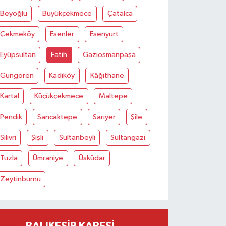
Beyoğlu
Büyükçekmece
Çatalca
Çekmeköy
Esenler
Esenyurt
Eyüpsultan
Fatih
Gaziosmanpaşa
Güngören
Kadıköy
Kâğıthane
Kartal
Küçükçekmece
Maltepe
Pendik
Sancaktepe
Sarıyer
Şile
Silivri
Şişli
Sultanbeyli
Sultangazi
Tuzla
Ümraniye
Üsküdar
Zeytinburnu