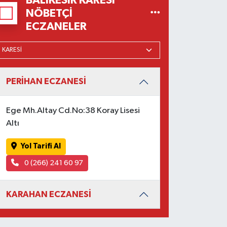
BALIKESIR KARESI
NÖBETÇI
ECZANELER
PERİHAN ECZANESİ
Ege Mh.Altay Cd.No:38 Koray Lisesi
Altı
Yol Tarifi Al
0 (266) 241 60 97
KARAHAN ECZANESİ