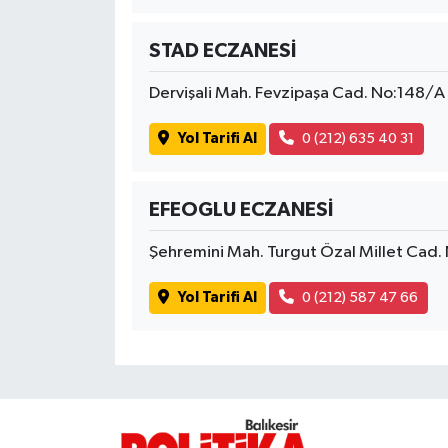
OTOMOTİV
STAD ECZANESİ
Resmi İlanlar
Dervişali Mah. Fevzipaşa Cad. No:148/A
SAĞLIK
Yol Tarifi Al
0 (212) 635 40 31
Savaştepe
EFEOGLU ECZANESİ
SEYAHAT
Şehremini Mah. Turgut Özal Millet Cad.
SİYASET
Yol Tarifi Al
0 (212) 587 47 66
Sındırgı
SPOR
SÜRMANŞET