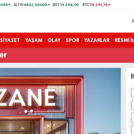
0380
6862,09000
14.598,00
79.591,74
ALTIN
BİST
BTC
SİYASET
YAŞAM
OLAY
SPOR
YAZARLAR
RESMİ 
er