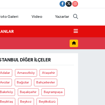
Foto Galeri
Video
Yazarlar
İLANLAR
İSTANBUL DIĞER İLÇELER
Adalar
Arnavutköy
Ataşehir
Avcılar
Bağcılar
Bahçelievler
Bakırköy
Başakşehir
Bayrampaşa
Beşiktaş
Beykoz
Beylikdüzü