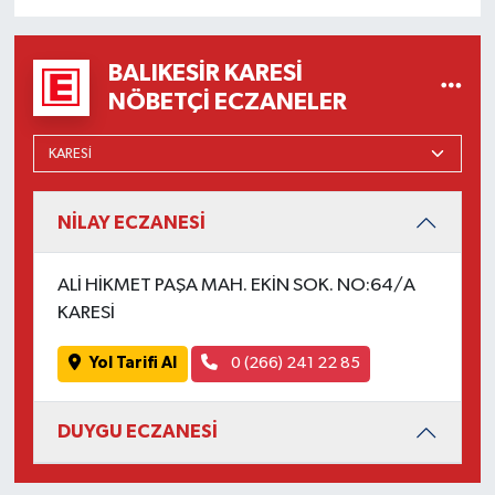
Susurluk
BALIKESIR KARESI
TARİHTE BUGÜN
NÖBETÇI ECZANELER
TEKNOLOJİ
Trend
NİLAY ECZANESİ
TÜRKİYE
ALİ HİKMET PAŞA MAH. EKİN SOK. NO:64/A
VİZYONDAKİLER
KARESİ
YAŞAM
Yol Tarifi Al
0 (266) 241 22 85
DUYGU ECZANESİ