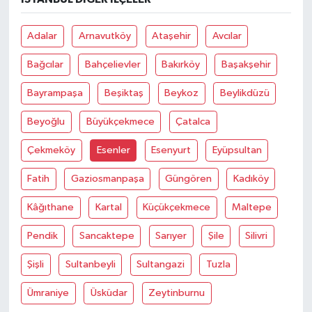
OTOMOTİV
Adalar
Arnavutköy
Ataşehir
Avcılar
Resmi İlanlar
Bağcılar
Bahçelievler
Bakırköy
Başakşehir
SAĞLIK
Bayrampaşa
Beşiktaş
Beykoz
Beylikdüzü
Savaştepe
Beyoğlu
Büyükçekmece
Çatalca
SEYAHAT
Çekmeköy
Esenler
Esenyurt
Eyüpsultan
Fatih
Gaziosmanpaşa
Güngören
Kadıköy
SİYASET
Kâğıthane
Kartal
Küçükçekmece
Maltepe
Sındırgı
Pendik
Sancaktepe
Sarıyer
Şile
Silivri
SPOR
Şişli
Sultanbeyli
Sultangazi
Tuzla
SÜRMANŞET
Ümraniye
Üsküdar
Zeytinburnu