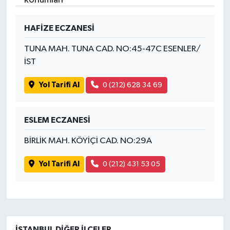
İvrindi
HAFİZE ECZANESİ
TUNA MAH. TUNA CAD. NO:45-47C ESENLER/
KENT GÜNDEMİ
İST
Kepsut
Yol Tarifi Al
0 (212) 628 34 69
KÜLTÜR-SANAT
ESLEM ECZANESİ
MAGAZİN
BİRLİK MAH. KÖYİÇİ CAD. NO:29A
MANŞET
Yol Tarifi Al
0 (212) 431 53 05
Manyas
OLAY
İSTANBUL DIĞER İLÇELER