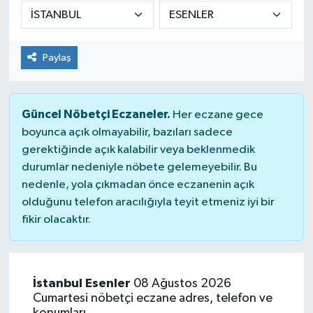
DÜNYA
Paylaş
Dursunbey
Edremit
Güncel Nöbetçi Eczaneler.
Her eczane gece
EĞİTİM
boyunca açık olmayabilir, bazıları sadece
gerektiğinde açık kalabilir veya beklenmedik
durumlar nedeniyle nöbete gelemeyebilir. Bu
EKONOMİ
nedenle, yola çıkmadan önce eczanenin açık
olduğunu telefon aracılığıyla teyit etmeniz iyi bir
Erdek
fikir olacaktır.
Gömeç
Gönen
İstanbul Esenler
08 Ağustos 2026
Cumartesi nöbetçi eczane adres, telefon ve
Havran
konumları