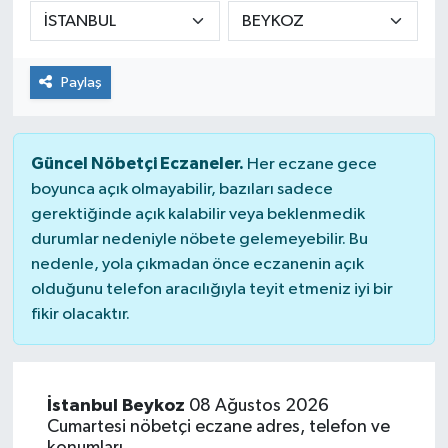
DÜNYA
Paylaş
Dursunbey
Edremit
Güncel Nöbetçi Eczaneler.
Her eczane gece
EĞİTİM
boyunca açık olmayabilir, bazıları sadece
gerektiğinde açık kalabilir veya beklenmedik
durumlar nedeniyle nöbete gelemeyebilir. Bu
EKONOMİ
nedenle, yola çıkmadan önce eczanenin açık
olduğunu telefon aracılığıyla teyit etmeniz iyi bir
Erdek
fikir olacaktır.
Gömeç
Gönen
İstanbul Beykoz
08 Ağustos 2026
Cumartesi nöbetçi eczane adres, telefon ve
Havran
konumları