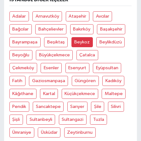
OTOMOTİV
Adalar
Arnavutköy
Ataşehir
Avcılar
Resmi İlanlar
Bağcılar
Bahçelievler
Bakırköy
Başakşehir
SAĞLIK
Bayrampaşa
Beşiktaş
Beykoz
Beylikdüzü
Savaştepe
Beyoğlu
Büyükçekmece
Çatalca
SEYAHAT
Çekmeköy
Esenler
Esenyurt
Eyüpsultan
Fatih
Gaziosmanpaşa
Güngören
Kadıköy
SİYASET
Kâğıthane
Kartal
Küçükçekmece
Maltepe
Sındırgı
Pendik
Sancaktepe
Sarıyer
Şile
Silivri
SPOR
Şişli
Sultanbeyli
Sultangazi
Tuzla
SÜRMANŞET
Ümraniye
Üsküdar
Zeytinburnu