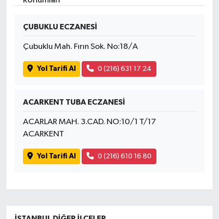
İvrindi
ÇUBUKLU ECZANESİ
Çubuklu Mah. Fırın Sok. No:18/A
KENT GÜNDEMİ
Yol Tarifi Al
0 (216) 631 17 24
Kepsut
KÜLTÜR-SANAT
ACARKENT TUBA ECZANESİ
ACARLAR MAH. 3.CAD. NO:10/1 T/17
MAGAZİN
ACARKENT
MANŞET
Yol Tarifi Al
0 (216) 610 16 80
Manyas
OLAY
İSTANBUL DIĞER İLÇELER