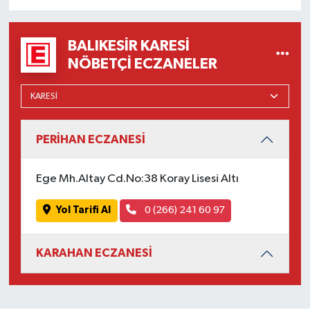
Susurluk
BALIKESIR KARESI
TARİHTE BUGÜN
NÖBETÇI ECZANELER
TEKNOLOJİ
Trend
PERİHAN ECZANESİ
TÜRKİYE
Ege Mh.Altay Cd.No:38 Koray Lisesi Altı
VİZYONDAKİLER
Yol Tarifi Al
0 (266) 241 60 97
YAŞAM
KARAHAN ECZANESİ