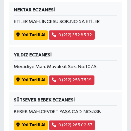
NEKTAR ECZANESİ
İvrindi
ETİLER MAH. İNCESU SOK.NO.5A ETİLER
KENT GÜNDEMİ
Yol Tarifi Al
0 (212) 352 85 32
Kepsut
YILDIZ ECZANESİ
KÜLTÜR-SANAT
Mecidiye Mah. Muvakkit Sok. No:10/A
MAGAZİN
Yol Tarifi Al
0 (212) 258 75 19
MANŞET
SÜTSEVER BEBEK ECZANESİ
Manyas
BEBEK MAH.CEVDET PAŞA CAD. NO:53B
OLAY
Yol Tarifi Al
0 (212) 265 02 57