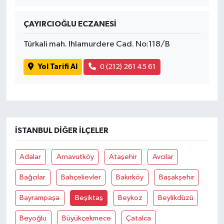
OTOMOTİV
ÇAYIRCIOĞLU ECZANESİ
Resmi İlanlar
Türkali mah. Ihlamurdere Cad. No:118/B
SAĞLIK
Yol Tarifi Al
0 (212) 261 45 61
Savaştepe
SEYAHAT
SİYASET
İSTANBUL DIĞER İLÇELER
Sındırgı
Adalar
Arnavutköy
Ataşehir
Avcılar
Bağcılar
Bahçelievler
Bakırköy
Başakşehir
SPOR
Bayrampaşa
Beşiktaş
Beykoz
Beylikdüzü
SÜRMANŞET
Beyoğlu
Büyükçekmece
Çatalca