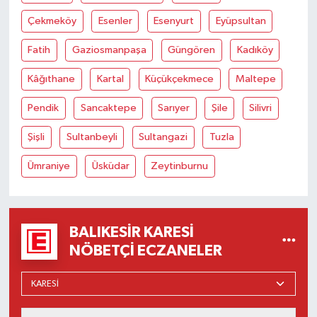
Susurluk
Çekmeköy
Esenler
Esenyurt
Eyüpsultan
TARİHTE BUGÜN
Fatih
Gaziosmanpaşa
Güngören
Kadıköy
Kâğıthane
Kartal
Küçükçekmece
Maltepe
TEKNOLOJİ
Pendik
Sancaktepe
Sarıyer
Şile
Silivri
Trend
Şişli
Sultanbeyli
Sultangazi
Tuzla
TÜRKİYE
Ümraniye
Üsküdar
Zeytinburnu
VİZYONDAKİLER
YAŞAM
BALIKESIR KARESI
NÖBETÇI ECZANELER