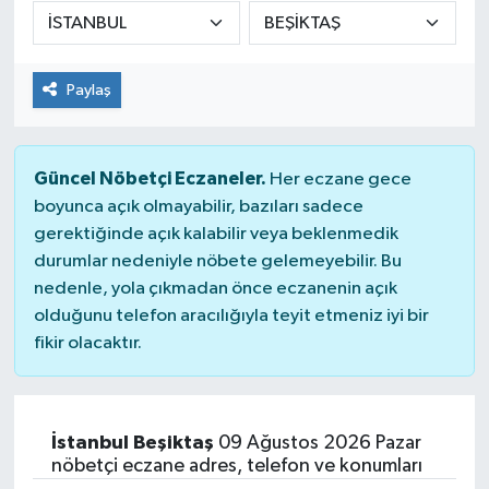
DÜNYA
Paylaş
Dursunbey
Edremit
Güncel Nöbetçi Eczaneler.
Her eczane gece
EĞİTİM
boyunca açık olmayabilir, bazıları sadece
gerektiğinde açık kalabilir veya beklenmedik
durumlar nedeniyle nöbete gelemeyebilir. Bu
EKONOMİ
nedenle, yola çıkmadan önce eczanenin açık
olduğunu telefon aracılığıyla teyit etmeniz iyi bir
Erdek
fikir olacaktır.
Gömeç
Gönen
İstanbul Beşiktaş
09 Ağustos 2026 Pazar
nöbetçi eczane adres, telefon ve konumları
Havran