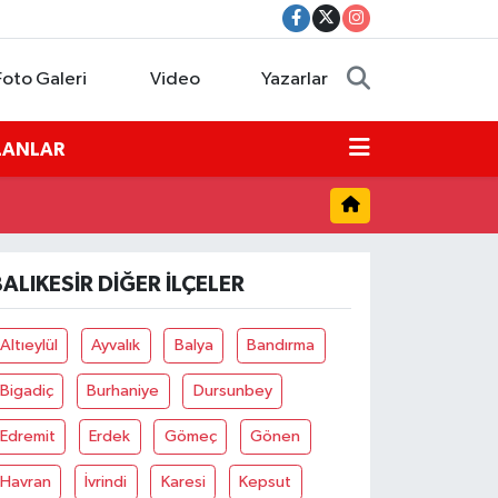
Foto Galeri
Video
Yazarlar
İLANLAR
BALIKESIR DIĞER İLÇELER
Altıeylül
Ayvalık
Balya
Bandırma
Bigadiç
Burhaniye
Dursunbey
Edremit
Erdek
Gömeç
Gönen
Havran
İvrindi
Karesi
Kepsut