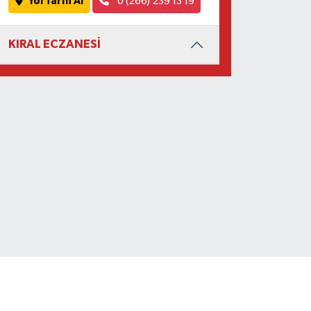
Yol Tarifi Al
0 (266) 239 13 19
KIRAL ECZANESİ