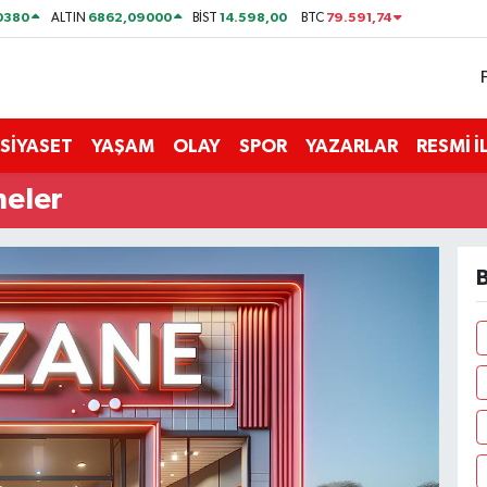
0380
6862,09000
14.598,00
79.591,74
ALTIN
BİST
BTC
SİYASET
YAŞAM
OLAY
SPOR
YAZARLAR
RESMİ 
neler