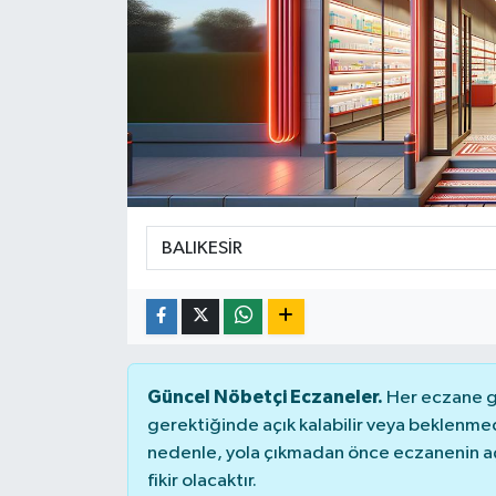
DÜNYA
Dursunbey
Edremit
EĞİTİM
EKONOMİ
Erdek
Gömeç
Güncel Nöbetçi Eczaneler.
Her eczane ge
gerektiğinde açık kalabilir veya beklenme
Gönen
nedenle, yola çıkmadan önce eczanenin açık
fikir olacaktır.
Havran