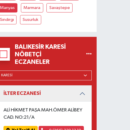
Manyas
Marmara
Savaştepe
Sındırgı
Susurluk
BALIKESIR KARESI
NÖBETÇI
ECZANELER
İLTER ECZANESİ
ALİ HİKMET PAŞA MAH.ÖMER ALİBEY
CAD. NO:21/A