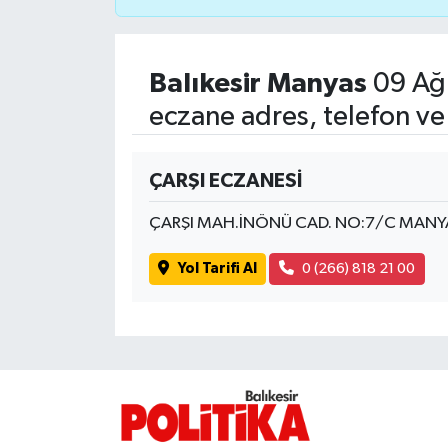
İvrindi
Balıkesir Manyas
09 Ağu
KENT GÜNDEMİ
eczane adres, telefon ve
Kepsut
ÇARŞI ECZANESİ
KÜLTÜR-SANAT
ÇARŞI MAH.İNÖNÜ CAD. NO:7/C MANY
MAGAZİN
Yol Tarifi Al
0 (266) 818 21 00
MANŞET
Manyas
OLAY