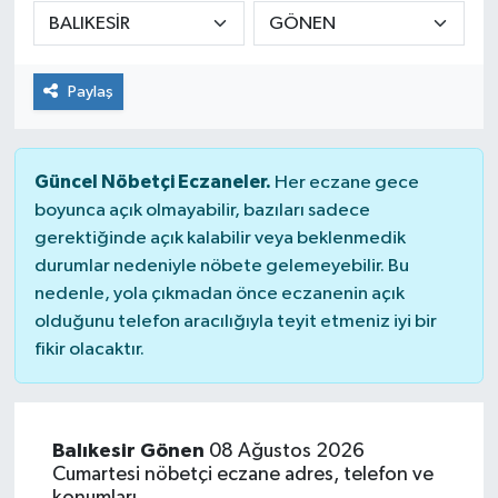
DÜNYA
Paylaş
Dursunbey
Edremit
Güncel Nöbetçi Eczaneler.
Her eczane gece
EĞİTİM
boyunca açık olmayabilir, bazıları sadece
gerektiğinde açık kalabilir veya beklenmedik
durumlar nedeniyle nöbete gelemeyebilir. Bu
EKONOMİ
nedenle, yola çıkmadan önce eczanenin açık
olduğunu telefon aracılığıyla teyit etmeniz iyi bir
Erdek
fikir olacaktır.
Gömeç
Gönen
Balıkesir Gönen
08 Ağustos 2026
Cumartesi nöbetçi eczane adres, telefon ve
Havran
konumları