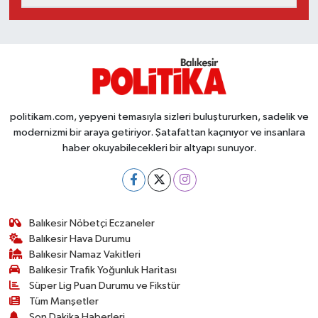
Susurluk
TARİHTE BUGÜN
TEKNOLOJİ
politikam.com, yepyeni temasıyla sizleri buluştururken, sadelik ve
Trend
modernizmi bir araya getiriyor. Şatafattan kaçınıyor ve insanlara
haber okuyabilecekleri bir altyapı sunuyor.
TÜRKİYE
VİZYONDAKİLER
Balıkesir Nöbetçi Eczaneler
YAŞAM
Balıkesir Hava Durumu
Balıkesir Namaz Vakitleri
Balıkesir Trafik Yoğunluk Haritası
Süper Lig Puan Durumu ve Fikstür
Tüm Manşetler
Son Dakika Haberleri