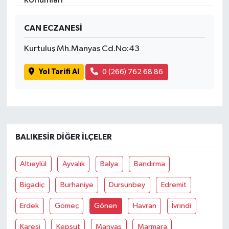
İvrindi
CAN ECZANESİ
Kurtuluş Mh.Manyas Cd.No:43
KENT GÜNDEMİ
Yol Tarifi Al
0 (266) 762 68 86
Kepsut
KÜLTÜR-SANAT
MAGAZİN
BALIKESIR DIĞER İLÇELER
MANŞET
Altıeylül
Ayvalık
Balya
Bandırma
Manyas
Bigadiç
Burhaniye
Dursunbey
Edremit
OLAY
Erdek
Gömeç
Gönen
Havran
İvrindi
Karesi
Kepsut
Manyas
Marmara