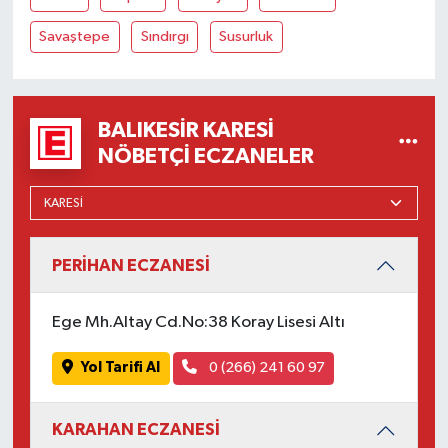
OTOMOTİV
Savaştepe
Sındırgı
Susurluk
Resmi İlanlar
SAĞLIK
BALIKESIR KARESI
NÖBETÇI ECZANELER
Savaştepe
SEYAHAT
SİYASET
PERİHAN ECZANESİ
Sındırgı
Ege Mh.Altay Cd.No:38 Koray Lisesi Altı
SPOR
Yol Tarifi Al
0 (266) 241 60 97
SÜRMANŞET
KARAHAN ECZANESİ