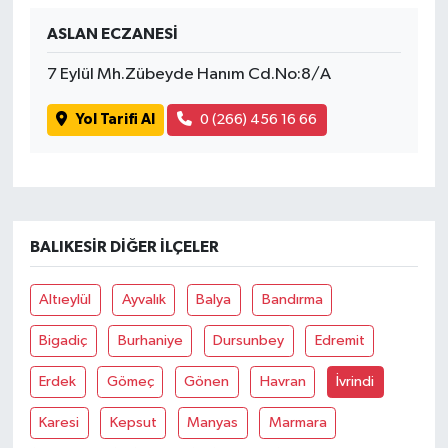
ASLAN ECZANESİ
İvrindi
7 Eylül Mh.Zübeyde Hanım Cd.No:8/A
KENT GÜNDEMİ
Yol Tarifi Al
0 (266) 456 16 66
Kepsut
KÜLTÜR-SANAT
BALIKESIR DIĞER İLÇELER
MAGAZİN
Altıeylül
Ayvalık
Balya
Bandırma
MANŞET
Bigadiç
Burhaniye
Dursunbey
Edremit
Manyas
Erdek
Gömeç
Gönen
Havran
İvrindi
OLAY
Karesi
Kepsut
Manyas
Marmara