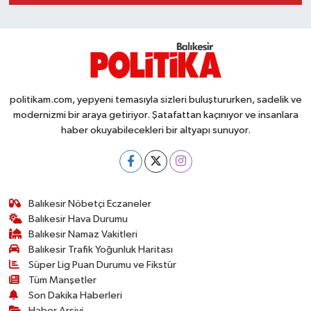
Susurluk
TARİHTE BUGÜN
TEKNOLOJİ
politikam.com, yepyeni temasıyla sizleri buluştururken, sadelik ve
modernizmi bir araya getiriyor. Şatafattan kaçınıyor ve insanlara
Trend
haber okuyabilecekleri bir altyapı sunuyor.
TÜRKİYE
VİZYONDAKİLER
Balıkesir Nöbetçi Eczaneler
Balıkesir Hava Durumu
YAŞAM
Balıkesir Namaz Vakitleri
Balıkesir Trafik Yoğunluk Haritası
Süper Lig Puan Durumu ve Fikstür
Tüm Manşetler
Son Dakika Haberleri
Haber Arşivi