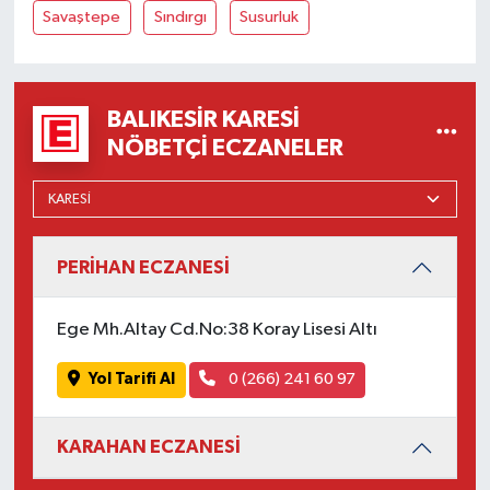
OTOMOTİV
Savaştepe
Sındırgı
Susurluk
Resmi İlanlar
BALIKESIR KARESI
SAĞLIK
NÖBETÇI ECZANELER
Savaştepe
SEYAHAT
PERİHAN ECZANESİ
SİYASET
Ege Mh.Altay Cd.No:38 Koray Lisesi Altı
Sındırgı
Yol Tarifi Al
0 (266) 241 60 97
SPOR
KARAHAN ECZANESİ
SÜRMANŞET