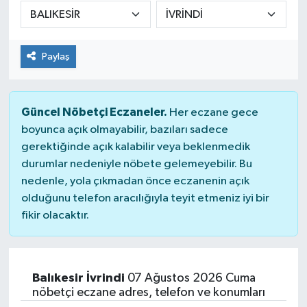
DÜNYA
Paylaş
Dursunbey
Edremit
Güncel Nöbetçi Eczaneler.
Her eczane gece
EĞİTİM
boyunca açık olmayabilir, bazıları sadece
gerektiğinde açık kalabilir veya beklenmedik
durumlar nedeniyle nöbete gelemeyebilir. Bu
EKONOMİ
nedenle, yola çıkmadan önce eczanenin açık
olduğunu telefon aracılığıyla teyit etmeniz iyi bir
Erdek
fikir olacaktır.
Gömeç
Gönen
Balıkesir İvrindi
07 Ağustos 2026 Cuma
nöbetçi eczane adres, telefon ve konumları
Havran