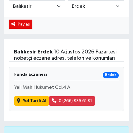
DÜNYA
Paylaş
Dursunbey
Edremit
Balıkesir
Erdek
10 Ağustos 2026 Pazartesi
EĞİTİM
nöbetçi eczane adres, telefon ve konumları
EKONOMİ
Funda Eczanesi
Erdek
Erdek
Yalı Mah.Hükümet Cd.4 A
Yol Tarifi Al
0 (266) 835 61 81
Gömeç
Gönen
Havran