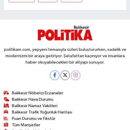
OTOMOTİV
Resmi İlanlar
SAĞLIK
Savaştepe
politikam.com, yepyeni temasıyla sizleri buluştururken, sadelik ve
modernizmi bir araya getiriyor. Şatafattan kaçınıyor ve insanlara
SEYAHAT
haber okuyabilecekleri bir altyapı sunuyor.
SİYASET
Sındırgı
Balıkesir Nöbetçi Eczaneler
Balıkesir Hava Durumu
SPOR
Balikesir Namaz Vakitleri
Balıkesir Trafik Yoğunluk Haritası
Puan Durumu ve Fikstür
SÜRMANŞET
Tüm Manşetler