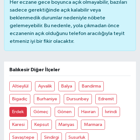
Her eczane gece boyunca açık olmayabilir, bazıları
sadece gerektiğinde açık kalabilir veya
İvrindi
beklenmedik durumlar nedeniyle nöbete
gelemeyebilir. Bu nedenle, yola çıkmadan önce
KENT GÜNDEMİ
eczanenin açık olduğunu telefon aracılığıyla teyit
etmeniz iyi bir fikir olacaktır.
Kepsut
KÜLTÜR-SANAT
Balıkesir Diğer İlçeler
MAGAZİN
Altieylül
Ayvalik
Balya
Bandirma
MANŞET
Bigadiç
Burhaniye
Dursunbey
Edremit
Manyas
Erdek
Gömeç
Gönen
Havran
İvrindi
Karesi
Kepsut
Manyas
Marmara
OLAY
Savaştepe
Sindirgi
Susurluk