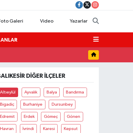
Foto Galeri
Video
Yazarlar
İLANLAR
BALIKESIR DIĞER İLÇELER
Altıeylül
Ayvalık
Balya
Bandırma
Bigadiç
Burhaniye
Dursunbey
Edremit
Erdek
Gömeç
Gönen
Havran
İvrindi
Karesi
Kepsut