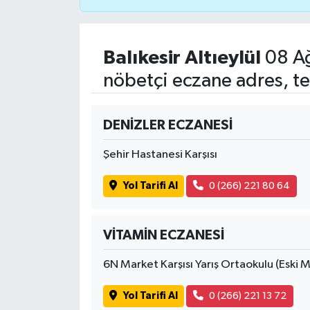
İvrindi
Balıkesir Altıeylül
08 Ağ
KENT GÜNDEMİ
nöbetçi eczane adres, te
Kepsut
DENİZLER ECZANESİ
KÜLTÜR-SANAT
Şehir Hastanesi Karşısı
MAGAZİN
Yol Tarifi Al
0 (266) 221 80 64
MANŞET
VİTAMİN ECZANESİ
Manyas
6N Market Karşısı Yarış Ortaokulu (Eski 
OLAY
Yol Tarifi Al
0 (266) 221 13 72