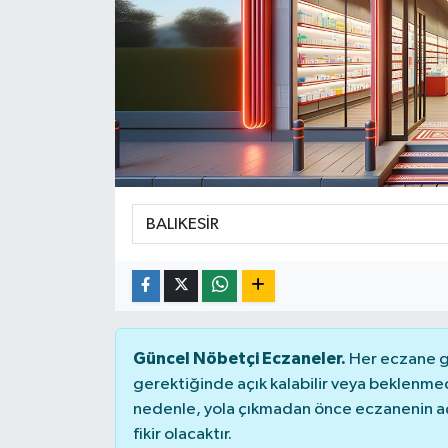
DÜNYA
Dursunbey
Edremit
EĞİTİM
EKONOMİ
Erdek
Gömeç
Güncel Nöbetçi Eczaneler.
Her eczane ge
gerektiğinde açık kalabilir veya beklenme
Gönen
nedenle, yola çıkmadan önce eczanenin açık
fikir olacaktır.
Havran