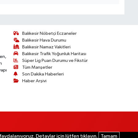
Balıkesir Nöbetçi Eczaneler
Balıkesir Hava Durumu
Balıkesir Namaz Vakitleri
Balıkesir Trafik Yoğunluk Haritası
ken,
Süper Lig Puan Durumu ve Fikstür
n
Tüm Manşetler
yapı
Son Dakika Haberleri
Haber Arşivi
aydalanıyoruz. Detaylar için lütfen tıklayın.
Tamam