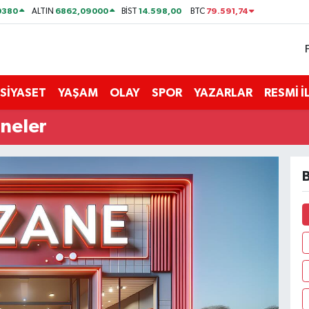
0380
6862,09000
14.598,00
79.591,74
ALTIN
BİST
BTC
SİYASET
YAŞAM
OLAY
SPOR
YAZARLAR
RESMİ 
aneler