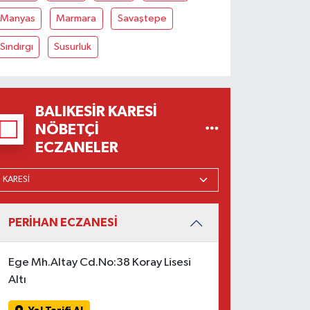
Manyas
Marmara
Savaştepe
Sındırgı
Susurluk
BALIKESIR KARESI
NÖBETÇI
ECZANELER
PERİHAN ECZANESİ
Ege Mh.Altay Cd.No:38 Koray Lisesi
Altı