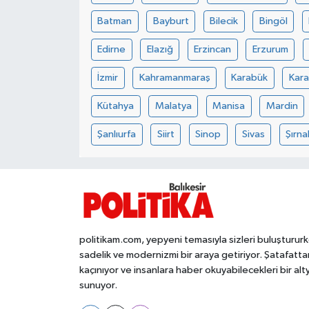
Batman
Bayburt
Bilecik
Bingöl
İvrindi
Edirne
Elazığ
Erzincan
Erzurum
KENT GÜNDEMİ
İzmir
Kahramanmaraş
Karabük
Kar
Kepsut
Kütahya
Malatya
Manisa
Mardin
Şanlıurfa
Siirt
Sinop
Sivas
Şırna
KÜLTÜR-SANAT
MAGAZİN
MANŞET
politikam.com, yepyeni temasıyla sizleri buluşturur
Manyas
sadelik ve modernizmi bir araya getiriyor. Şatafatta
kaçınıyor ve insanlara haber okuyabilecekleri bir alt
OLAY
sunuyor.