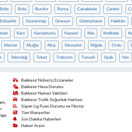
Bitlis
Bolu
Burdur
Bursa
Çanakkale
Çankırı
Ç
Eskişehir
Gaziantep
Giresun
Gümüşhane
Hakkâri
aman
Kars
Kastamonu
Kayseri
Kilis
Kırıkkale
Kı
Mersin
Muğla
Muş
Nevşehir
Niğde
Ordu
k
Tekirdağ
Tokat
Trabzon
Tunceli
Uşak
Van
Balıkesir Nöbetçi Eczaneler
Balıkesir Hava Durumu
Balıkesir Namaz Vakitleri
Balıkesir Trafik Yoğunluk Haritası
ken,
Süper Lig Puan Durumu ve Fikstür
n
Tüm Manşetler
yapı
Son Dakika Haberleri
Haber Arşivi