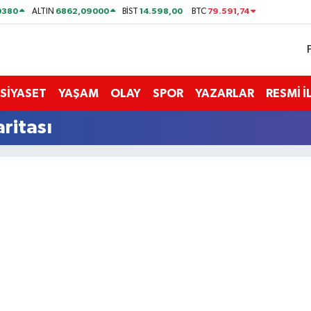
0380
6862,09000
14.598,00
79.591,74
ALTIN
BİST
BTC
SİYASET
YAŞAM
OLAY
SPOR
YAZARLAR
RESMİ 
ritası