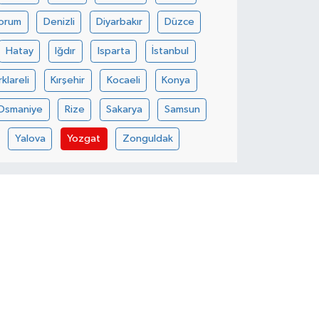
orum
Denizli
Diyarbakır
Düzce
Hatay
Iğdır
Isparta
İstanbul
rklareli
Kırşehir
Kocaeli
Konya
Osmaniye
Rize
Sakarya
Samsun
Yalova
Yozgat
Zonguldak