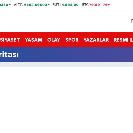
0380
6862,09000
14.598,00
79.591,74
ALTIN
BİST
BTC
SİYASET
YAŞAM
OLAY
SPOR
YAZARLAR
RESMİ 
itası