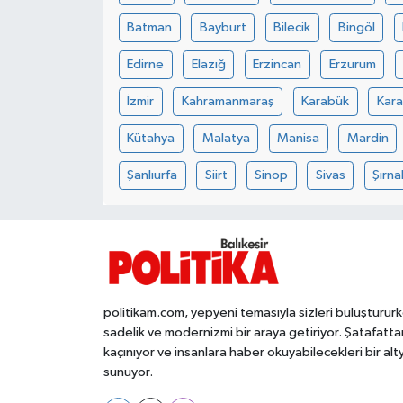
Batman
Bayburt
Bilecik
Bingöl
İvrindi
Edirne
Elazığ
Erzincan
Erzurum
KENT GÜNDEMİ
İzmir
Kahramanmaraş
Karabük
Kar
Kepsut
Kütahya
Malatya
Manisa
Mardin
Şanlıurfa
Siirt
Sinop
Sivas
Şırna
KÜLTÜR-SANAT
MAGAZİN
MANŞET
politikam.com, yepyeni temasıyla sizleri buluşturur
Manyas
sadelik ve modernizmi bir araya getiriyor. Şatafatta
kaçınıyor ve insanlara haber okuyabilecekleri bir alt
OLAY
sunuyor.