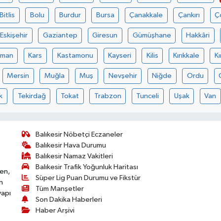
Bitlis
Bolu
Burdur
Bursa
Çanakkale
Çankırı
Ç
Eskişehir
Gaziantep
Giresun
Gümüşhane
Hakkâri
aman
Kars
Kastamonu
Kayseri
Kilis
Kırıkkale
Kı
Mersin
Muğla
Muş
Nevşehir
Niğde
Ordu
k
Tekirdağ
Tokat
Trabzon
Tunceli
Uşak
Van
Balıkesir Nöbetçi Eczaneler
Balıkesir Hava Durumu
Balıkesir Namaz Vakitleri
Balıkesir Trafik Yoğunluk Haritası
ken,
Süper Lig Puan Durumu ve Fikstür
n
Tüm Manşetler
yapı
Son Dakika Haberleri
Haber Arşivi