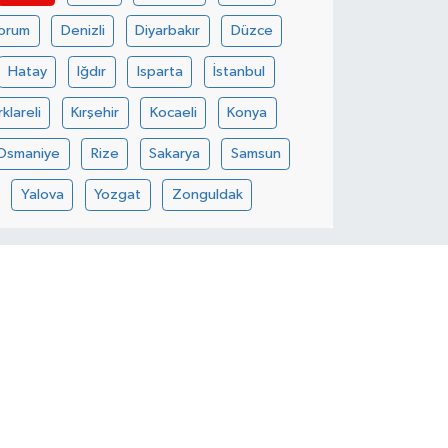
orum
Denizli
Diyarbakır
Düzce
Hatay
Iğdır
Isparta
İstanbul
rklareli
Kırşehir
Kocaeli
Konya
Osmaniye
Rize
Sakarya
Samsun
Yalova
Yozgat
Zonguldak