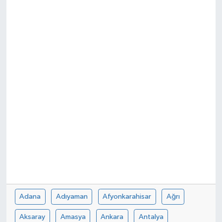
DÜNYA
Dursunbey
Edremit
EĞİTİM
EKONOMİ
Erdek
Gömeç
Gönen
Adana
Adıyaman
Afyonkarahisar
Ağrı
Aksaray
Amasya
Ankara
Antalya
Havran