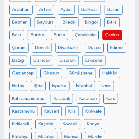
Ardahan
Artvin
Aydın
Balıkesir
Bartın
İvrindi
Batman
Bayburt
Bilecik
Bingöl
Bitlis
KENT GÜNDEMİ
Bolu
Burdur
Bursa
Çanakkale
Çankırı
Kepsut
Çorum
Denizli
Diyarbakır
Düzce
Edirne
Elazığ
Erzincan
Erzurum
Eskişehir
KÜLTÜR-SANAT
Gaziantep
Giresun
Gümüşhane
Hakkâri
MAGAZİN
Hatay
Iğdır
Isparta
İstanbul
İzmir
MANŞET
Kahramanmaraş
Karabük
Karaman
Kars
Manyas
Kastamonu
Kayseri
Kilis
Kırıkkale
Kırklareli
Kırşehir
Kocaeli
Konya
OLAY
Kütahya
Malatya
Manisa
Mardin