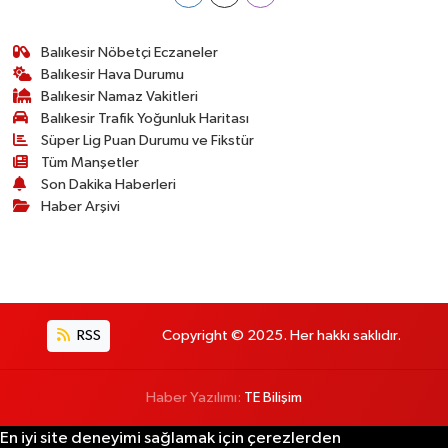
Susurluk
Balıkesir Nöbetçi Eczaneler
TARİHTE BUGÜN
Balıkesir Hava Durumu
Balıkesir Namaz Vakitleri
Balıkesir Trafik Yoğunluk Haritası
TEKNOLOJİ
Süper Lig Puan Durumu ve Fikstür
Tüm Manşetler
Trend
Son Dakika Haberleri
Haber Arşivi
TÜRKİYE
VİZYONDAKİLER
YAŞAM
RSS
Copyright © 2025. Her hakkı saklıdır.
Haber Yazılımı:
TE Bilişim
En iyi site deneyimi sağlamak için çerezlerden