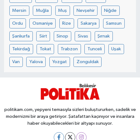
OTOMOTİV
Mersin
Muğla
Muş
Nevşehir
Niğde
Resmi İlanlar
Ordu
Osmaniye
Rize
Sakarya
Samsun
SAĞLIK
Şanlıurfa
Siirt
Sinop
Sivas
Şırnak
Tekirdağ
Tokat
Trabzon
Tunceli
Uşak
Savaştepe
Van
Yalova
Yozgat
Zonguldak
SEYAHAT
SİYASET
Sındırgı
politikam.com, yepyeni temasıyla sizleri buluştururken, sadelik ve
SPOR
modernizmi bir araya getiriyor. Şatafattan kaçınıyor ve insanlara
haber okuyabilecekleri bir altyapı sunuyor.
SÜRMANŞET