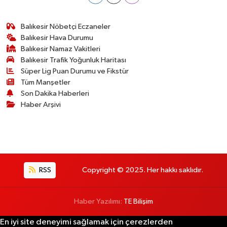
Susurluk
Balıkesir Nöbetçi Eczaneler
TARİHTE BUGÜN
Balıkesir Hava Durumu
Balıkesir Namaz Vakitleri
Balıkesir Trafik Yoğunluk Haritası
TEKNOLOJİ
Süper Lig Puan Durumu ve Fikstür
Tüm Manşetler
Trend
Son Dakika Haberleri
Haber Arşivi
TÜRKİYE
VİZYONDAKİLER
YAŞAM
RSS
Copyright © 2025. Her hakkı saklıdır.
Haber Yazılımı:
TE Bilişim
En iyi site deneyimi sağlamak için çerezlerden