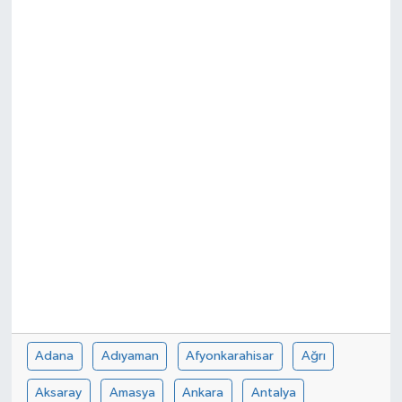
DÜNYA
Dursunbey
Edremit
EĞİTİM
EKONOMİ
Erdek
Gömeç
Gönen
Adana
Adıyaman
Afyonkarahisar
Ağrı
Aksaray
Amasya
Ankara
Antalya
Havran