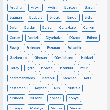
Ardahan
Artvin
Aydın
Balıkesir
Bartın
İvrindi
Batman
Bayburt
Bilecik
Bingöl
Bitlis
KENT GÜNDEMİ
Bolu
Burdur
Bursa
Çanakkale
Çankırı
Kepsut
Çorum
Denizli
Diyarbakır
Düzce
Edirne
Elazığ
Erzincan
Erzurum
Eskişehir
KÜLTÜR-SANAT
Gaziantep
Giresun
Gümüşhane
Hakkâri
MAGAZİN
Hatay
Iğdır
Isparta
İstanbul
İzmir
MANŞET
Kahramanmaraş
Karabük
Karaman
Kars
Manyas
Kastamonu
Kayseri
Kilis
Kırıkkale
Kırklareli
Kırşehir
Kocaeli
Konya
OLAY
Kütahya
Malatya
Manisa
Mardin