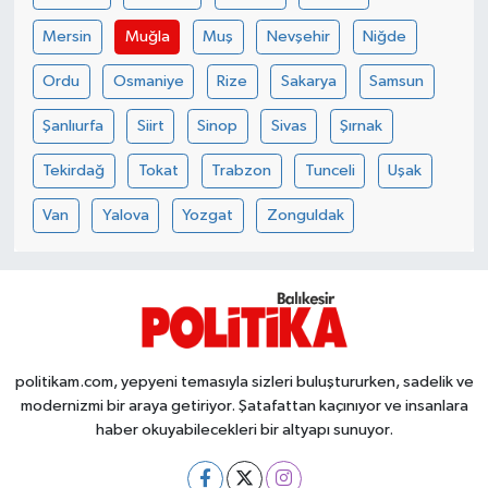
OTOMOTİV
Mersin
Muğla
Muş
Nevşehir
Niğde
Resmi İlanlar
Ordu
Osmaniye
Rize
Sakarya
Samsun
SAĞLIK
Şanlıurfa
Siirt
Sinop
Sivas
Şırnak
Tekirdağ
Tokat
Trabzon
Tunceli
Uşak
Savaştepe
Van
Yalova
Yozgat
Zonguldak
SEYAHAT
SİYASET
Sındırgı
politikam.com, yepyeni temasıyla sizleri buluştururken, sadelik ve
SPOR
modernizmi bir araya getiriyor. Şatafattan kaçınıyor ve insanlara
haber okuyabilecekleri bir altyapı sunuyor.
SÜRMANŞET