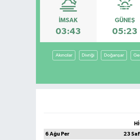
DÜNYA
İMSAK
GÜNEŞ
Dursunbey
03:43
05:23
Edremit
Akıncılar
Divriği
Doğanşar
Ge
EĞİTİM
EKONOMİ
Erdek
Gömeç
Gönen
Hİ
6 Ağu Per
23 Saf
Havran