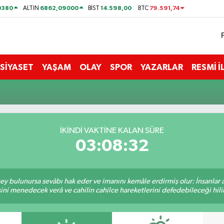
0380
6862,09000
14.598,00
79.591,74
ALTIN
BİST
BTC
SİYASET
YAŞAM
OLAY
SPOR
YAZARLAR
RESMİ 
İKINDI VAKTİNE KALAN SÜRE
03:08:32
 şey bulunursa sevâbı hak eder ve imanını kemâle erdirmiş olur: İnsanlar 
ini menedecek verâ ve cahilin cahilce hareketlerini defedebileceği hili