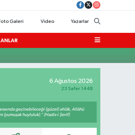
Foto Galeri
Video
Yazarlar
İLANLAR
6 Ağustos 2026
23 Safer 1448
arasında geçinebileceği (güzel) ahlâk, Allâhü
m (yumuşak huyluluk).” (Hadis-i Şerif)