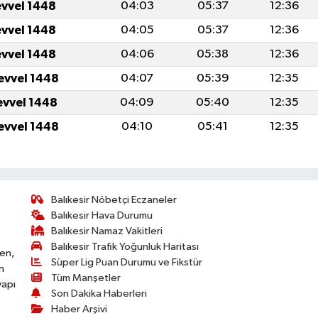
evvel 1448
04:03
05:37
12:36
evvel 1448
04:05
05:37
12:36
evvel 1448
04:06
05:38
12:36
evvel 1448
04:07
05:39
12:35
evvel 1448
04:09
05:40
12:35
evvel 1448
04:10
05:41
12:35
Balıkesir Nöbetçi Eczaneler
Balıkesir Hava Durumu
Balıkesir Namaz Vakitleri
Balıkesir Trafik Yoğunluk Haritası
ken,
Süper Lig Puan Durumu ve Fikstür
n
Tüm Manşetler
yapı
Son Dakika Haberleri
Haber Arşivi