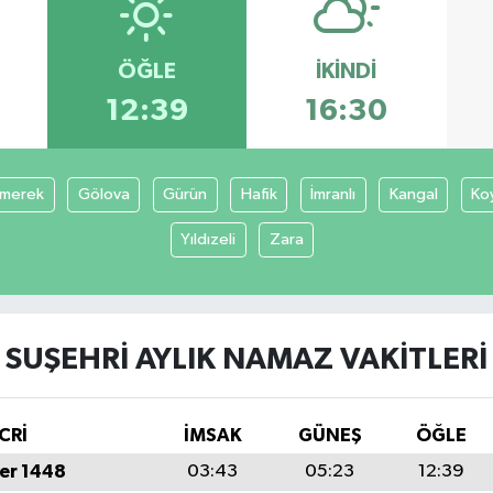
ÖĞLE
İKINDI
12:39
16:30
merek
Gölova
Gürün
Hafik
İmranlı
Kangal
Ko
Yıldızeli
Zara
SUŞEHRI AYLIK NAMAZ VAKITLERI
CRİ
İMSAK
GÜNEŞ
ÖĞLE
er 1448
03:43
05:23
12:39