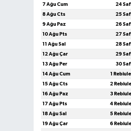
7 Ağu Cum
24 Saf
İvrindi
8 Ağu Cts
25 Saf
9 Ağu Paz
26 Saf
KENT GÜNDEMİ
10 Ağu Pts
27 Saf
Kepsut
11 Ağu Sal
28 Saf
12 Ağu Çar
29 Saf
KÜLTÜR-SANAT
13 Ağu Per
30 Saf
MAGAZİN
14 Ağu Cum
1 Rebiul
15 Ağu Cts
2 Rebiul
MANŞET
16 Ağu Paz
3 Rebiul
Manyas
17 Ağu Pts
4 Rebiul
18 Ağu Sal
5 Rebiul
OLAY
19 Ağu Çar
6 Rebiul