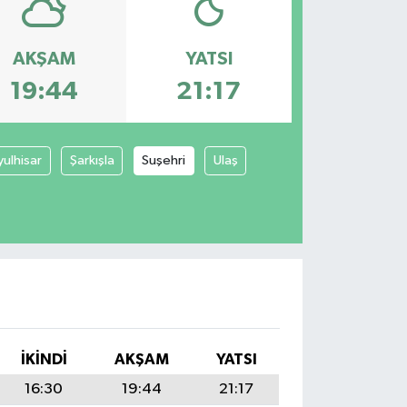
AKŞAM
YATSI
19:44
21:17
yulhisar
Şarkışla
Suşehri
Ulaş
İKINDI
AKŞAM
YATSI
16:30
19:44
21:17