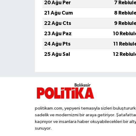
OTOMOTİV
20 Ağu Per
7 Rebiul
21 Ağu Cum
8 Rebiul
Resmi İlanlar
22 Ağu Cts
9 Rebiul
SAĞLIK
23 Ağu Paz
10 Rebiul
24 Ağu Pts
11 Rebiul
Savaştepe
25 Ağu Sal
12 Rebiul
SEYAHAT
SİYASET
Sındırgı
politikam.com, yepyeni temasıyla sizleri buluşturur
SPOR
sadelik ve modernizmi bir araya getiriyor. Şatafatta
kaçınıyor ve insanlara haber okuyabilecekleri bir alt
SÜRMANŞET
sunuyor.