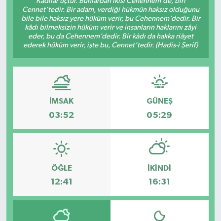
Kâdılar üçtür. Bunlardan ikisi Cehennem’de, biri
Cennet’tedir. Bir adam, verdiği hükmün haksız olduğunu
DÜNYA
bile bile haksız yere hüküm verir, bu Cehennem’dedir. Bir
kâdı bilmeksizin hüküm verir ve insanların haklarını zâyi
eder, bu da Cehennem’dedir. Bir kâdı da hakka riâyet
Dursunbey
ederek hüküm verir, işte bu, Cennet’tedir. (Hadis-i Şerif)
Edremit
EĞİTİM
İMSAK
GÜNEŞ
03:52
05:29
EKONOMİ
Erdek
ÖĞLE
İKINDI
Gömeç
12:41
16:31
Gönen
Havran