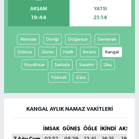
AKŞAM
YATSI
İvrindi
19:44
21:14
KENT GÜNDEMİ
Akıncılar
Divriği
Doğanşar
Gemerek
Kepsut
Gölova
Gürün
Hafik
İmranlı
Kangal
KÜLTÜR-SANAT
Koyulhisar
Şarkışla
Suşehri
Ulaş
Yıldızeli
Zara
MAGAZİN
MANŞET
KANGAL AYLIK NAMAZ VAKITLERI
Manyas
OLAY
İMSAK
GÜNEŞ
ÖĞLE
İKINDI
AKŞAM
7 Ağu Cum
03:52
05:29
12:41
16:31
19:44