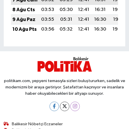
OTOMOTİV
8 Ağu Cts
03:53
05:30
12:41
16:31
19:43
Resmi İlanlar
9 Ağu Paz
03:55
05:31
12:41
16:30
19:41
10 Ağu Pts
03:56
05:32
12:41
16:30
19:40
SAĞLIK
Savaştepe
SEYAHAT
SİYASET
politikam.com, yepyeni temasıyla sizleri buluştururken, sadelik ve
modernizmi bir araya getiriyor. Şatafattan kaçınıyor ve insanlara
Sındırgı
haber okuyabilecekleri bir altyapı sunuyor.
SPOR
SÜRMANŞET
Balıkesir Nöbetçi Eczaneler