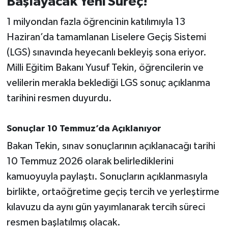
Başlayacak Yeni Süreç!
1 milyondan fazla öğrencinin katılımıyla 13
İvrindi
Haziran’da tamamlanan Liselere Geçiş Sistemi
KENT GÜNDEMİ
(LGS) sınavında heyecanlı bekleyiş sona eriyor.
Milli Eğitim Bakanı Yusuf Tekin, öğrencilerin ve
Kepsut
velilerin merakla beklediği LGS sonuç açıklanma
tarihini resmen duyurdu.
KÜLTÜR-SANAT
MAGAZİN
Sonuçlar 10 Temmuz’da Açıklanıyor
Bakan Tekin, sınav sonuçlarının açıklanacağı tarihi
MANŞET
10 Temmuz 2026 olarak belirlediklerini
kamuoyuyla paylaştı. Sonuçların açıklanmasıyla
Manyas
birlikte, ortaöğretime geçiş tercih ve yerleştirme
OLAY
kılavuzu da aynı gün yayımlanarak tercih süreci
resmen başlatılmış olacak.