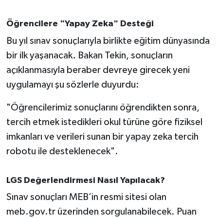
OTOMOTİV
Öğrencilere "Yapay Zeka" Desteği
Resmi İlanlar
Bu yıl sınav sonuçlarıyla birlikte eğitim dünyasında
SAĞLIK
bir ilk yaşanacak. Bakan Tekin, sonuçların
açıklanmasıyla beraber devreye girecek yeni
Savaştepe
uygulamayı şu sözlerle duyurdu:
SEYAHAT
"Öğrencilerimiz sonuçlarını öğrendikten sonra,
tercih etmek istedikleri okul türüne göre fiziksel
SİYASET
imkanları ve verileri sunan bir yapay zeka tercih
robotu ile desteklenecek".
Sındırgı
SPOR
LGS Değerlendirmesi Nasıl Yapılacak?
Sınav sonuçları MEB’in resmi sitesi olan
SÜRMANŞET
meb.gov.tr üzerinden sorgulanabilecek. Puan