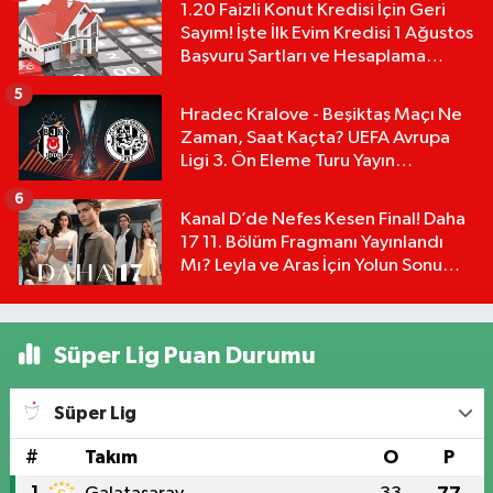
1.20 Faizli Konut Kredisi İçin Geri
Sayım! İşte İlk Evim Kredisi 1 Ağustos
Başvuru Şartları ve Hesaplama
Tablosu:
5
Hradec Kralove - Beşiktaş Maçı Ne
Zaman, Saat Kaçta? UEFA Avrupa
Ligi 3. Ön Eleme Turu Yayın
Detayları!
6
Kanal D’de Nefes Kesen Final! Daha
17 11. Bölüm Fragmanı Yayınlandı
Mı? Leyla ve Aras İçin Yolun Sonu
Mu?
Süper Lig Puan Durumu
Süper Lig
#
Takım
O
P
1