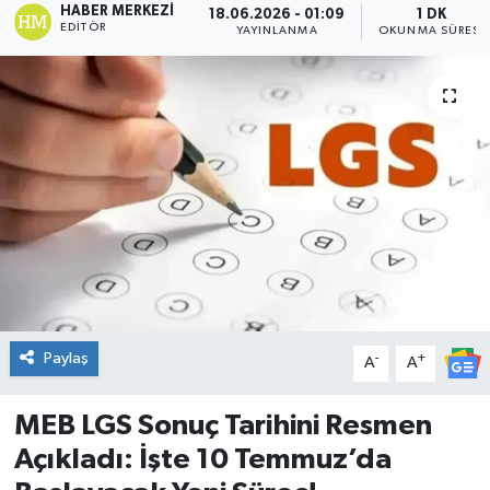
HABER MERKEZI
18.06.2026 - 01:09
1 DK
EDITÖR
YAYINLANMA
OKUNMA SÜRESI
DÜNYA
Dursunbey
Edremit
EĞİTİM
EKONOMİ
Erdek
Paylaş
-
+
A
A
Gömeç
MEB LGS Sonuç Tarihini Resmen
Gönen
Açıkladı: İşte 10 Temmuz’da
Havran