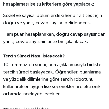
hesaplaması ise şu kriterlere göre yapılacak:
Susurluk
Sözel ve sayısal bölümlerdeki her bir alt test için
TARİHTE BUGÜN
doğru ve yanlış cevap sayıları belirlenecek.
TEKNOLOJİ
Ham puan hesaplanırken, doğru cevap sayısından
yanlış cevap sayısının üçte biri çıkarılacak.
Trend
TÜRKİYE
Tercih Süreci Nasıl İşleyecek?
10 Temmuz'da sonuçların açıklanmasıyla birlikte
VİZYONDAKİLER
tercih süreci başlayacak. Öğrenciler, puanlarına
YAŞAM
ve yüzdelik dilimlerine göre tercih robotunu
kullanarak en uygun lise seçeneklerini elektronik
ortamda inceleyebilecekler.