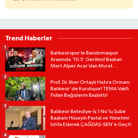
Trend Haberler
1
Balıkesirspor le Bandırmaspor
Arasında ‘10.5’ Gerilimi! Başkan
Mert Alper Acar’dan Murat
Karakoyun'a Sert Tepki!
2
Prof. Dr. İlber Ortaylı Hatıra Ormanı
Balıkesir'de Kuruluyor! TEMA Vakfı
Fidan Bağışlarını Başlattı!
3
Balıkesir Belediye-İş 1 No'lu Şube
Başkanı Hüseyin Pastal ve Yönetimi
İstifa Ederek ÇAĞDAŞ-SEN'e Geçti
4