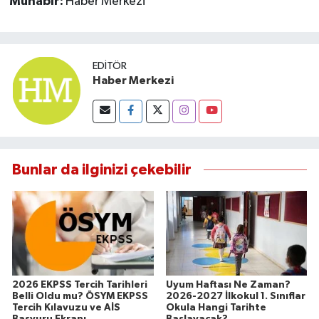
Muhabir:
Haber Merkezi
EDITÖR
Haber Merkezi
Bunlar da ilginizi çekebilir
2026 EKPSS Tercih Tarihleri
Uyum Haftası Ne Zaman?
Belli Oldu mu? ÖSYM EKPSS
2026-2027 İlkokul 1. Sınıflar
Tercih Kılavuzu ve AİS
Okula Hangi Tarihte
Başvuru Ekranı
Başlayacak?