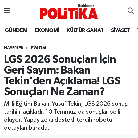
ASTROLOJİ
Balıkesir Nöbetçi Eczaneler
GÜNDEM
EKONOMİ
KÜLTÜR-SANAT
SİYASET
Ayvalık
Balıkesir Hava Durumu
HABERLER
EĞİTİM
Balya
Balıkesir Namaz Vakitleri
LGS 2026 Sonuçları İçin
Geri Sayım: Bakan
Bandırma
Balıkesir Trafik Yoğunluk Haritası
Tekin'den Açıklama! LGS
Bigadiç
Süper Lig Puan Durumu ve Fikstür
Sonuçları Ne Zaman?
BİYOGRAFİLER
Tüm Manşetler
Milli Eğitim Bakanı Yusuf Tekin, LGS 2026 sonuç
tarihini açıkladı! 10 Temmuz'da sonuçlar belli
Burhaniye
Son Dakika Haberleri
oluyor. Yapay zeka destekli tercih robotu
detayları burada.
ÇEVRE
Haber Arşivi