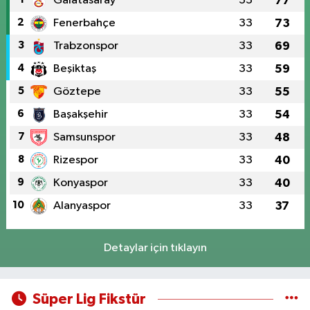
Galatasaray
33
77
2
Fenerbahçe
33
73
3
Trabzonspor
33
69
4
Beşiktaş
33
59
5
Göztepe
33
55
6
Başakşehir
33
54
7
Samsunspor
33
48
8
Rizespor
33
40
9
Konyaspor
33
40
10
Alanyaspor
33
37
Detaylar için tıklayın
Süper Lig Fikstür