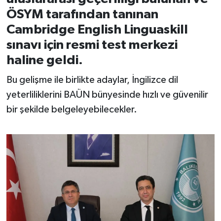
ÖSYM tarafından tanınan
İvrindi
Cambridge English Linguaskill
sınavı için resmi test merkezi
KENT GÜNDEMİ
haline geldi.
Kepsut
Bu gelişme ile birlikte adaylar, İngilizce dil
yeterliliklerini BAÜN bünyesinde hızlı ve güvenilir
KÜLTÜR-SANAT
bir şekilde belgeleyebilecekler.
MAGAZİN
MANŞET
Manyas
OLAY