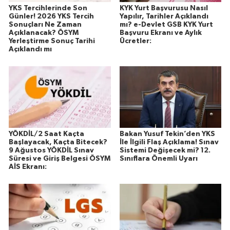
YKS Tercihlerinde Son
KYK Yurt Başvurusu Nasıl
Günler! 2026 YKS Tercih
Yapılır, Tarihler Açıklandı
Sonuçları Ne Zaman
mı? e-Devlet GSB KYK Yurt
Açıklanacak? ÖSYM
Başvuru Ekranı ve Aylık
Yerleştirme Sonuç Tarihi
Ücretler:
Açıklandı mı
YÖKDİL/2 Saat Kaçta
Bakan Yusuf Tekin’den YKS
Başlayacak, Kaçta Bitecek?
İle İlgili Flaş Açıklama! Sınav
9 Ağustos YÖKDİL Sınav
Sistemi Değişecek mi? 12.
Süresi ve Giriş Belgesi ÖSYM
Sınıflara Önemli Uyarı
AİS Ekranı: