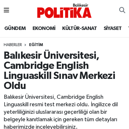
ASTROLOJİ
Balıkesir Nöbetçi Eczaneler
GÜNDEM
EKONOMİ
KÜLTÜR-SANAT
SİYASET
Ayvalık
Balıkesir Hava Durumu
HABERLER
EĞİTİM
Balya
Balıkesir Namaz Vakitleri
Balıkesir Üniversitesi,
Cambridge English
Bandırma
Balıkesir Trafik Yoğunluk Haritası
Linguaskill Sınav Merkezi
Bigadiç
Süper Lig Puan Durumu ve Fikstür
Oldu
BİYOGRAFİLER
Tüm Manşetler
Balıkesir Üniversitesi, Cambridge English
Linguaskill resmi test merkezi oldu. İngilizce dil
Burhaniye
Son Dakika Haberleri
yeterliliğinizi uluslararası geçerliliği olan bir
belgeyle kanıtlamak için gereken tüm detayları
ÇEVRE
Haber Arşivi
haberimizde inceleyebilirsiniz.