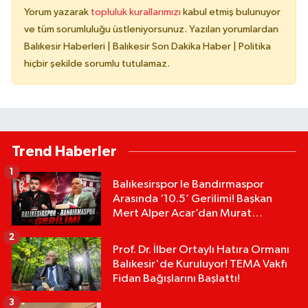
Yorum yazarak
topluluk kurallarımızı
kabul etmiş bulunuyor
ve tüm sorumluluğu üstleniyorsunuz. Yazılan yorumlardan
Balıkesir Haberleri | Balıkesir Son Dakika Haber | Politika
hiçbir şekilde sorumlu tutulamaz.
Trend Haberler
1
Balıkesirspor le Bandırmaspor
Arasında ‘10.5’ Gerilimi! Başkan
Mert Alper Acar’dan Murat
Karakoyun'a Sert Tepki!
2
Prof. Dr. İlber Ortaylı Hatıra Ormanı
Balıkesir'de Kuruluyor! TEMA Vakfı
Fidan Bağışlarını Başlattı!
3