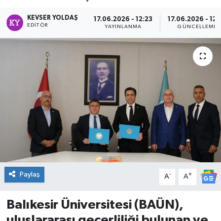
DÜNYA
KEVSER YOLDAŞ
17.06.2026 - 12:23
17.06.2026 - 12:
EDITÖR
YAYINLANMA
GÜNCELLEME
Dursunbey
Edremit
EĞİTİM
EKONOMİ
Erdek
Gömeç
Paylaş
-
+
A
A
Gönen
Balıkesir Üniversitesi (BAÜN),
uluslararası geçerliliği bulunan ve
Havran