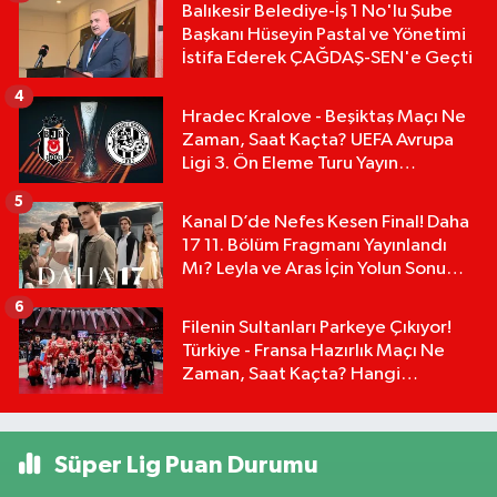
Balıkesir Belediye-İş 1 No'lu Şube
Başkanı Hüseyin Pastal ve Yönetimi
İstifa Ederek ÇAĞDAŞ-SEN'e Geçti
4
Hradec Kralove - Beşiktaş Maçı Ne
Zaman, Saat Kaçta? UEFA Avrupa
Ligi 3. Ön Eleme Turu Yayın
Detayları!
5
Kanal D’de Nefes Kesen Final! Daha
17 11. Bölüm Fragmanı Yayınlandı
Mı? Leyla ve Aras İçin Yolun Sonu
Mu?
6
Filenin Sultanları Parkeye Çıkıyor!
Türkiye - Fransa Hazırlık Maçı Ne
Zaman, Saat Kaçta? Hangi
Kanalda?
Süper Lig Puan Durumu