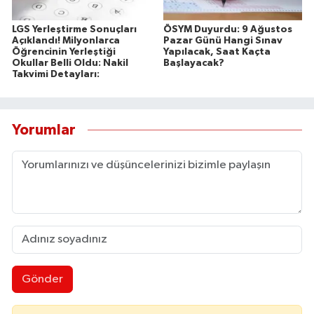
LGS Yerleştirme Sonuçları
ÖSYM Duyurdu: 9 Ağustos
Açıklandı! Milyonlarca
Pazar Günü Hangi Sınav
Öğrencinin Yerleştiği
Yapılacak, Saat Kaçta
Okullar Belli Oldu: Nakil
Başlayacak?
Takvimi Detayları:
Yorumlar
Gönder