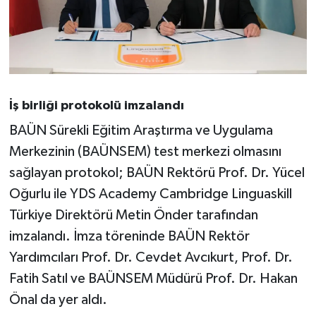
OTOMOTİV
Resmi İlanlar
SAĞLIK
İş birliği protokolü imzalandı
Savaştepe
BAÜN Sürekli Eğitim Araştırma ve Uygulama
SEYAHAT
Merkezinin (BAÜNSEM) test merkezi olmasını
sağlayan protokol; BAÜN Rektörü Prof. Dr. Yücel
SİYASET
Oğurlu ile YDS Academy Cambridge Linguaskill
Türkiye Direktörü Metin Önder tarafından
Sındırgı
imzalandı. İmza töreninde BAÜN Rektör
Yardımcıları Prof. Dr. Cevdet Avcıkurt, Prof. Dr.
SPOR
Fatih Satıl ve BAÜNSEM Müdürü Prof. Dr. Hakan
SÜRMANŞET
Önal da yer aldı.