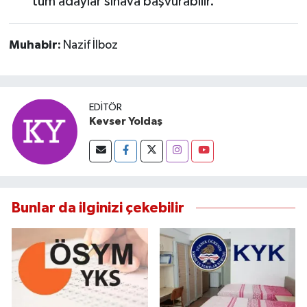
tüm adaylar sınava başvurabilir.
Muhabir:
Nazif İlboz
EDITÖR
Kevser Yoldaş
Bunlar da ilginizi çekebilir