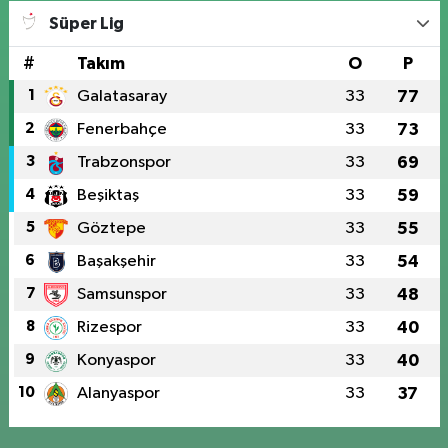
Süper Lig
#
Takım
O
P
1
Galatasaray
33
77
2
Fenerbahçe
33
73
3
Trabzonspor
33
69
4
Beşiktaş
33
59
5
Göztepe
33
55
6
Başakşehir
33
54
7
Samsunspor
33
48
8
Rizespor
33
40
9
Konyaspor
33
40
10
Alanyaspor
33
37