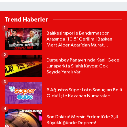
Trend Haberler
1
Balıkesirspor le Bandırmaspor
Arasında ‘10.5’ Gerilimi! Başkan
Mert Alper Acar’dan Murat
Karakoyun'a Sert Tepki!
2
Dursunbey Panayırı’nda Kanlı Gece!
Lunaparkta Silahlı Kavga: Çok
Sayıda Yaralı Var!
3
6 Ağustos Süper Loto Sonuçları Belli
Oldu! İşte Kazanan Numaralar:
4
Son Dakika! Mersin Erdemli’de 3,4
Büyüklüğünde Deprem!