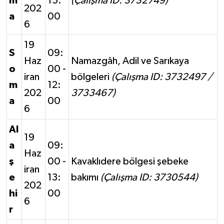
m
15:
(Çalışma ID: 3732749)
202
a
00
6
19
S
09:
Haz
Namazgâh, Adil ve Sarıkaya
o
00 -
iran
bölgeleri
(Çalışma ID: 3732497 /
m
12:
202
3733467)
a
00
6
Al
19
a
09:
Haz
ş
00 -
Kavaklıdere bölgesi şebeke
iran
e
13:
bakımı
(Çalışma ID: 3730544)
202
hi
00
6
r