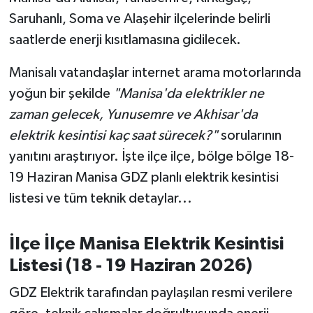
OTOMOTİV
Saruhanlı, Soma ve Alaşehir ilçelerinde belirli
saatlerde enerji kısıtlamasına gidilecek.
Resmi İlanlar
Manisalı vatandaşlar internet arama motorlarında
SAĞLIK
yoğun bir şekilde
"Manisa'da elektrikler ne
Savaştepe
zaman gelecek, Yunusemre ve Akhisar'da
elektrik kesintisi kaç saat sürecek?"
sorularının
SEYAHAT
yanıtını araştırıyor. İşte ilçe ilçe, bölge bölge 18-
19 Haziran Manisa GDZ planlı elektrik kesintisi
SİYASET
listesi ve tüm teknik detaylar...
Sındırgı
İlçe İlçe Manisa Elektrik Kesintisi
SPOR
Listesi (18 - 19 Haziran 2026)
SÜRMANŞET
GDZ Elektrik tarafından paylaşılan resmi verilere