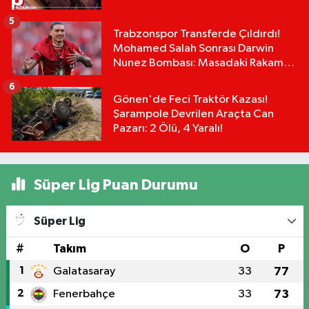
5
Trabzonspor Transferde Çıldırdı!
Mohamed Salah Sonrası Darwin
Nunez Bombası: Masadaki Rakam
Dudak Uçuklattı!
6
Gönen'de Feci Traktör Kazası!
Şarampole Devrilen Araçta Can
Pazarı: 2 Ölü, 4 Yaralı!
Süper Lig Puan Durumu
Süper Lig
#
Takım
O
P
1
Galatasaray
33
77
2
Fenerbahçe
33
73