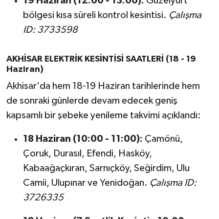
19 Haziran (12:00 - 13:00):
Güzelyurt
bölgesi kısa süreli kontrol kesintisi.
Çalışma
ID: 3733598
AKHİSAR ELEKTRİK KESİNTİSİ SAATLERİ (18 - 19
Haziran)
Akhisar'da hem 18-19 Haziran tarihlerinde hem
de sonraki günlerde devam edecek geniş
kapsamlı bir şebeke yenileme takvimi açıklandı:
18 Haziran (10:00 - 11:00):
Çamönü,
Çoruk, Durasıl, Efendi, Hasköy,
Kabaağaçkıran, Sarnıçköy, Seğirdim, Ulu
Camii, Ulupınar ve Yenidoğan.
Çalışma ID:
3726335