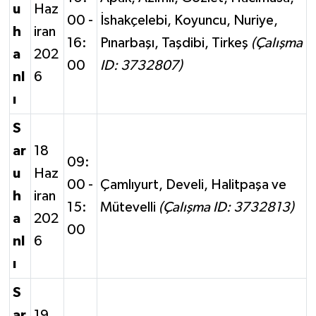
u
Haz
00 -
İshakçelebi, Koyuncu, Nuriye,
h
iran
16:
Pınarbaşı, Taşdibi, Tirkeş
(Çalışma
a
202
00
ID: 3732807)
nl
6
ı
S
ar
18
09:
u
Haz
00 -
Çamlıyurt, Develi, Halitpaşa ve
h
iran
15:
Mütevelli
(Çalışma ID: 3732813)
a
202
00
nl
6
ı
S
ar
19