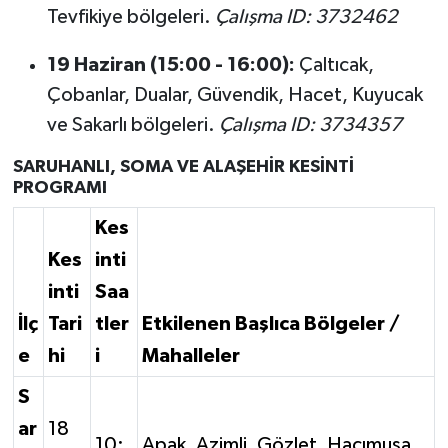
Tevfikiye bölgeleri.
Çalışma ID: 3732462
19 Haziran (15:00 - 16:00):
Çaltıcak,
Çobanlar, Dualar, Güvendik, Hacet, Kuyucak
ve Sakarlı bölgeleri.
Çalışma ID: 3734357
SARUHANLI, SOMA VE ALAŞEHİR KESİNTİ
PROGRAMI
Kes
Kes
inti
inti
Saa
İlç
Tari
tler
Etkilenen Başlıca Bölgeler /
e
hi
i
Mahalleler
S
ar
18
10:
Apak, Azimli, Gözlet, Hacımusa,