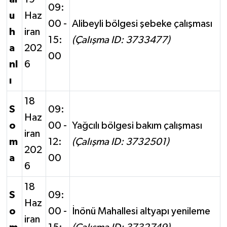
09:
u
Haz
00 -
Alibeyli bölgesi şebeke çalışması
h
iran
15:
(Çalışma ID: 3733477)
a
202
00
nl
6
ı
18
S
09:
Haz
o
00 -
Yağcılı bölgesi bakım çalışması
iran
m
12:
(Çalışma ID: 3732501)
202
a
00
6
18
S
09:
Haz
o
00 -
İnönü Mahallesi altyapı yenileme
iran