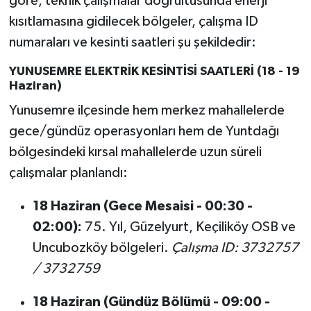
göre, teknik çalışmalar doğrultusunda enerji
Susurluk
kısıtlamasına gidilecek bölgeler, çalışma ID
numaraları ve kesinti saatleri şu şekildedir:
TARİHTE BUGÜN
YUNUSEMRE ELEKTRİK KESİNTİSİ SAATLERİ (18 - 19
TEKNOLOJİ
Haziran)
Yunusemre ilçesinde hem merkez mahallelerde
Trend
gece/gündüz operasyonları hem de Yuntdağı
bölgesindeki kırsal mahallelerde uzun süreli
TÜRKİYE
çalışmalar planlandı:
VİZYONDAKİLER
18 Haziran (Gece Mesaisi - 00:30 -
YAŞAM
02:00):
75. Yıl, Güzelyurt, Keçiliköy OSB ve
Uncubozköy bölgeleri.
Çalışma ID: 3732757
/ 3732759
18 Haziran (Gündüz Bölümü - 09:00 -