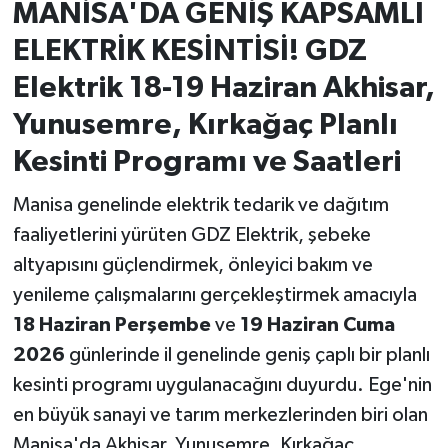
MANİSA'DA GENİŞ KAPSAMLI
ELEKTRİK KESİNTİSİ! GDZ
İvrindi
Elektrik 18-19 Haziran Akhisar,
KENT GÜNDEMİ
Yunusemre, Kırkağaç Planlı
Kepsut
Kesinti Programı ve Saatleri
KÜLTÜR-SANAT
Manisa genelinde elektrik tedarik ve dağıtım
faaliyetlerini yürüten GDZ Elektrik, şebeke
MAGAZİN
altyapısını güçlendirmek, önleyici bakım ve
yenileme çalışmalarını gerçekleştirmek amacıyla
MANŞET
18 Haziran Perşembe
ve
19 Haziran Cuma
Manyas
2026
günlerinde il genelinde geniş çaplı bir planlı
kesinti programı uygulanacağını duyurdu. Ege'nin
OLAY
en büyük sanayi ve tarım merkezlerinden biri olan
Manisa'da Akhisar, Yunusemre, Kırkağaç,