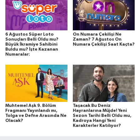
6 Ağustos Süper Loto
On Numara Çekilişi Ne
Sonuçları Belli Oldu mu?
Zaman? 7 Ağustos On
Büyük İkramiye Sahibini
Numara Çekilişi Saat Kaçta?
Buldu mu? İşte Kazanan
Numaralar:
Muhtemel Aşk 9. Bölüm
Taşacak Bu Deniz
Fragmanı Yayınlandı mı,
Hayranlarına Müjde! Yeni
Tolga ve Defne Arasında Ne
Sezon Tarihi Belli Oldu mu,
Olacak?
Kadroya Hangi Yeni
Karakterler Katılıyor?