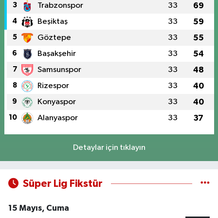
3
Trabzonspor
33
69
4
Beşiktaş
33
59
5
Göztepe
33
55
6
Başakşehir
33
54
7
Samsunspor
33
48
8
Rizespor
33
40
9
Konyaspor
33
40
10
Alanyaspor
33
37
Detaylar için tıklayın
Süper Lig Fikstür
15 Mayıs, Cuma