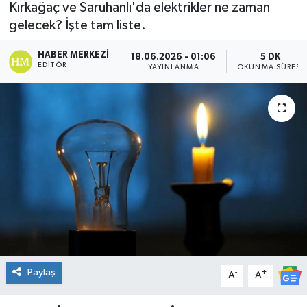
Kırkağaç ve Saruhanlı'da elektrikler ne zaman
DÜNYA
gelecek? İşte tam liste.
HABER MERKEZI
18.06.2026 - 01:06
5 DK
Dursunbey
EDITÖR
YAYINLANMA
OKUNMA SÜRESI
Edremit
EĞİTİM
EKONOMİ
Erdek
Gömeç
Gönen
Paylaş
-
+
A
A
Havran