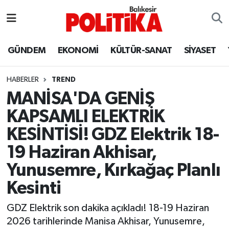
ASTROLOJİ
Balıkesir Nöbetçi Eczaneler
GÜNDEM
EKONOMİ
KÜLTÜR-SANAT
SİYASET
Ayvalık
Balıkesir Hava Durumu
HABERLER
TREND
Balya
Balıkesir Namaz Vakitleri
MANİSA'DA GENİŞ
KAPSAMLI ELEKTRİK
Bandırma
Balıkesir Trafik Yoğunluk Haritası
KESİNTİSİ! GDZ Elektrik 18-
Bigadiç
Süper Lig Puan Durumu ve Fikstür
19 Haziran Akhisar,
Yunusemre, Kırkağaç Planlı
BİYOGRAFİLER
Tüm Manşetler
Kesinti
Burhaniye
Son Dakika Haberleri
GDZ Elektrik son dakika açıkladı! 18-19 Haziran
2026 tarihlerinde Manisa Akhisar, Yunusemre,
ÇEVRE
Haber Arşivi