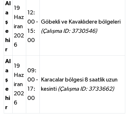
Al
19
a
12:
Haz
ş
00 -
Göbekli ve Kavaklıdere bölgeleri
iran
e
15:
(Çalışma ID: 3730546)
202
hi
00
6
r
Al
19
a
09:
Haz
ş
00 -
Karacalar bölgesi 8 saatlik uzun
iran
e
17:
kesinti
(Çalışma ID: 3733662)
202
hi
00
6
r