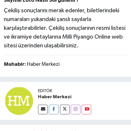
Sayısal Loto Nasıl Sorgulanır?
OTOMOTİV
Çekiliş sonuçlarını merak edenler, biletlerindeki
Resmi İlanlar
numaraları yukarıdaki şanslı sayılarla
karşılaştırabilirler. Çekiliş sonuçlarının resmi listesi
SAĞLIK
ve ikramiye detaylarına Milli Piyango Online web
sitesi üzerinden ulaşabilirsiniz.
Savaştepe
SEYAHAT
Muhabir:
Haber Merkezi
SİYASET
EDITÖR
Sındırgı
Haber Merkezi
SPOR
SÜRMANŞET