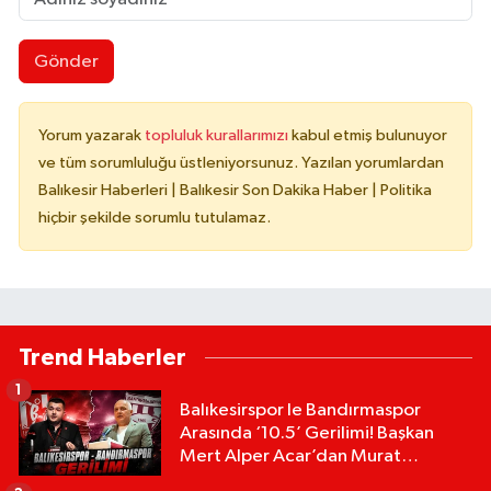
Gönder
Yorum yazarak
topluluk kurallarımızı
kabul etmiş bulunuyor
ve tüm sorumluluğu üstleniyorsunuz. Yazılan yorumlardan
Balıkesir Haberleri | Balıkesir Son Dakika Haber | Politika
hiçbir şekilde sorumlu tutulamaz.
Trend Haberler
1
Balıkesirspor le Bandırmaspor
Arasında ‘10.5’ Gerilimi! Başkan
Mert Alper Acar’dan Murat
Karakoyun'a Sert Tepki!