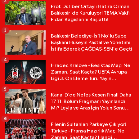
2
Prof. Dr. İlber Ortaylı Hatıra Ormanı
Balıkesir'de Kuruluyor! TEMA Vakfı
Fidan Bağışlarını Başlattı!
3
Balıkesir Belediye-İş 1 No'lu Şube
Başkanı Hüseyin Pastal ve Yönetimi
İstifa Ederek ÇAĞDAŞ-SEN'e Geçti
4
Hradec Kralove - Beşiktaş Maçı Ne
Zaman, Saat Kaçta? UEFA Avrupa
Ligi 3. Ön Eleme Turu Yayın
Detayları!
5
Kanal D’de Nefes Kesen Final! Daha
17 11. Bölüm Fragmanı Yayınlandı
Mı? Leyla ve Aras İçin Yolun Sonu
Mu?
6
Filenin Sultanları Parkeye Çıkıyor!
Türkiye - Fransa Hazırlık Maçı Ne
Zaman, Saat Kaçta? Hangi