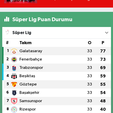
Kanalda?
Süper Lig Puan Durumu
Süper Lig
#
Takım
O
P
1
Galatasaray
33
77
2
Fenerbahçe
33
73
3
Trabzonspor
33
69
4
Beşiktaş
33
59
5
Göztepe
33
55
6
Başakşehir
33
54
7
Samsunspor
33
48
8
Rizespor
33
40