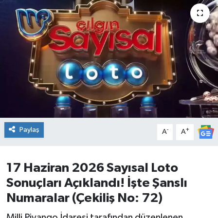
DÜNYA
Dursunbey
Edremit
EĞİTİM
EKONOMİ
Paylaş
-
+
A
A
Erdek
17 Haziran 2026 Sayısal Loto
Gömeç
Sonuçları Açıklandı! İşte Şanslı
Gönen
Numaralar (Çekiliş No: 72)
Havran
Milli Piyango İdaresi tarafından düzenlenen