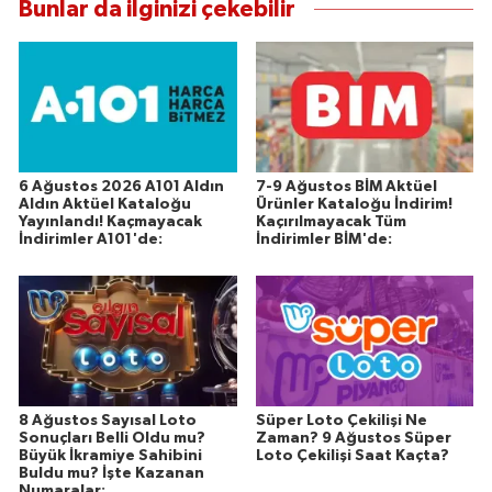
Bunlar da ilginizi çekebilir
Susurluk
TARİHTE BUGÜN
TEKNOLOJİ
Trend
6 Ağustos 2026 A101 Aldın
7-9 Ağustos BİM Aktüel
Aldın Aktüel Kataloğu
Ürünler Kataloğu İndirim!
Yayınlandı! Kaçmayacak
Kaçırılmayacak Tüm
İndirimler A101'de:
İndirimler BİM'de:
TÜRKİYE
VİZYONDAKİLER
YAŞAM
8 Ağustos Sayısal Loto
Süper Loto Çekilişi Ne
Sonuçları Belli Oldu mu?
Zaman? 9 Ağustos Süper
Büyük İkramiye Sahibini
Loto Çekilişi Saat Kaçta?
Buldu mu? İşte Kazanan
Numaralar: