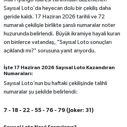
Sayısal Loto'da heyecan dolu bir çekiliş daha
İvrindi
geride kaldı. 17 Haziran 2026 tarihli ve 72
numaralı çekilişle birlikte şanslı numaralar noter
KENT GÜNDEMİ
huzurunda belirlendi. Büyük ikramiye hayali kuran
on binlerce vatandaş, "Sayısal Loto sonuçları
Kepsut
açıklandı mı?" sorusuna yanıt arıyordu.
KÜLTÜR-SANAT
İşte 17 Haziran 2026 Sayısal Loto Kazandıran
MAGAZİN
Numaraları:
Sayısal Loto’nun bu haftaki çekilişinde talihli
MANŞET
numaralar şu şekilde belirlendi:
Manyas
7 - 18 - 22 - 55 - 76 - 79 (Joker: 31)
OLAY