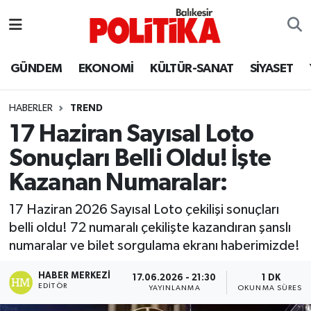
ASTROLOJİ
Balıkesir Nöbetçi Eczaneler
GÜNDEM
EKONOMİ
KÜLTÜR-SANAT
SİYASET
Ayvalık
Balıkesir Hava Durumu
HABERLER
TREND
Balya
Balıkesir Namaz Vakitleri
17 Haziran Sayısal Loto
Sonuçları Belli Oldu! İşte
Bandırma
Balıkesir Trafik Yoğunluk Haritası
Kazanan Numaralar:
Bigadiç
Süper Lig Puan Durumu ve Fikstür
17 Haziran 2026 Sayısal Loto çekilişi sonuçları
belli oldu! 72 numaralı çekilişte kazandıran şanslı
BİYOGRAFİLER
Tüm Manşetler
numaralar ve bilet sorgulama ekranı haberimizde!
Burhaniye
Son Dakika Haberleri
HABER MERKEZI
17.06.2026 - 21:30
1 DK
EDITÖR
YAYINLANMA
OKUNMA SÜRESI
ÇEVRE
Haber Arşivi