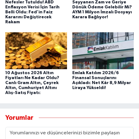
Nefesler Tutuldu! ABD
Seyyanen Zam ve Geriye
Enflasyon Verisi İçin Tarih
Dönük Ödeme Gelebilir Mi?
Belli Oldu: Fed’in Faiz
AYM 1 Milyon İmzalı Dosyayı
Kararını Değiştirecek
Karara Bağlıyor!
Rakam
10 Ağustos 2026 Altın
Emlak Katılım 2026/6
Fiyatları Ne Kadar Oldu?
Finansal Sonuçlarını
Canlı Gram Altın, Çeyrek
Açıkladı: Net Kâr 8,9 Milyar
Altın, Cumhuriyet Altını
Liraya Yükseldi!
Alış-Satış Fiyatı:
Yorumlar