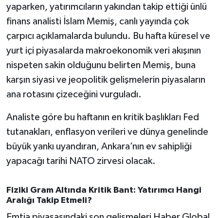
yaparken, yatırımcıların yakından takip ettiği ünlü
finans analisti İslam Memiş, canlı yayında çok
İvrindi
çarpıcı açıklamalarda bulundu. Bu hafta küresel ve
KENT GÜNDEMİ
yurt içi piyasalarda makroekonomik veri akışının
nispeten sakin olduğunu belirten Memiş, buna
Kepsut
karşın siyasi ve jeopolitik gelişmelerin piyasaların
ana rotasını çizeceğini vurguladı.
KÜLTÜR-SANAT
Analiste göre bu haftanın en kritik başlıkları Fed
MAGAZİN
tutanakları, enflasyon verileri ve dünya genelinde
büyük yankı uyandıran, Ankara’nın ev sahipliği
MANŞET
yapacağı tarihi NATO zirvesi olacak.
Manyas
Fiziki Gram Altında Kritik Bant: Yatırımcı Hangi
OLAY
Aralığı Takip Etmeli?
Emtia piyasasındaki son gelişmeleri Haber Global