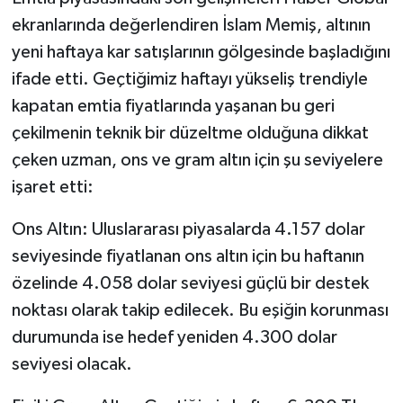
OTOMOTİV
ekranlarında değerlendiren İslam Memiş, altının
yeni haftaya kar satışlarının gölgesinde başladığını
Resmi İlanlar
ifade etti. Geçtiğimiz haftayı yükseliş trendiyle
SAĞLIK
kapatan emtia fiyatlarında yaşanan bu geri
çekilmenin teknik bir düzeltme olduğuna dikkat
Savaştepe
çeken uzman, ons ve gram altın için şu seviyelere
işaret etti:
SEYAHAT
Ons Altın: Uluslararası piyasalarda 4.157 dolar
SİYASET
seviyesinde fiyatlanan ons altın için bu haftanın
Sındırgı
özelinde 4.058 dolar seviyesi güçlü bir destek
noktası olarak takip edilecek. Bu eşiğin korunması
SPOR
durumunda ise hedef yeniden 4.300 dolar
seviyesi olacak.
SÜRMANŞET