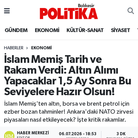
ASTROLOJİ
Balıkesir Nöbetçi Eczaneler
GÜNDEM
EKONOMİ
KÜLTÜR-SANAT
SİYASET
Ayvalık
Balıkesir Hava Durumu
HABERLER
EKONOMİ
Balya
Balikesir Namaz Vakitleri
İslam Memiş Tarih ve
Rakam Verdi: Altın Alımı
Bandırma
Balıkesir Trafik Yoğunluk Haritası
Yapacaklar 1,5 Ay Sonra Bu
Bigadiç
Süper Lig Puan Durumu ve Fikstür
Seviyelere Hazır Olsun!
BİYOGRAFİLER
Tüm Manşetler
İslam Memiş'ten altın, borsa ve brent petrol için
ezber bozan tahminler! Ankara'daki NATO zirvesi
Burhaniye
Son Dakika Haberleri
piyasaları nasıl etkileyecek? İşte kritik rakamlar.
ÇEVRE
Haber Arşivi
HABER MERKEZI
06.07.2026 - 18:53
3 DK
EDITÖR