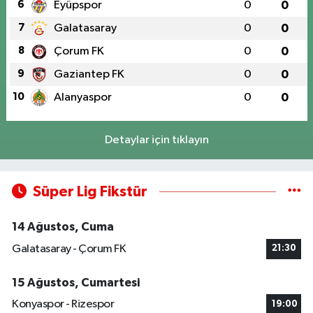
6
Eyüpspor
0
0
7
Galatasaray
0
0
8
Çorum FK
0
0
9
Gaziantep FK
0
0
10
Alanyaspor
0
0
Detaylar için tıklayın
Süper Lig Fikstür
14 Ağustos, Cuma
Galatasaray - Çorum FK
21:30
15 Ağustos, Cumartesi
Konyaspor - Rizespor
19:00