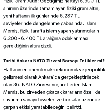
Fiziki Gram Altın: Geçtiğimiz haftayı 6.300 TL
Susurluk
sınırının üzerinde tamamlayan fiziki gram altın,
yeni haftanın ilk günlerinde 6.287 TL
TARİHTE BUGÜN
seviyelerinde dengelenme çabasında. İslam
TEKNOLOJİ
Memiş, fiziki tarafta işlem yapan yatırımcıların
6.200 - 6.400 TL aralığına odaklanması
Trend
gerektiğinin altını çizdi.
TÜRKİYE
Tarihi Ankara NATO Zirvesi Borsayı Tetikler mi?
VİZYONDAKİLER
Haftanın en önemli makroekonomik ve jeopolitik
gelişmesi olarak Ankara'da gerçekleştirilecek
YAŞAM
olan 36. NATO Zirvesi'ni işaret eden İslam
Memiş, bu zirveden çıkacak kararların özellikle
savunma sanayii hisseleri ve borsalar üzerinde
çarpan etkisi yaratabileceğini belirtti.