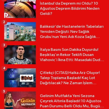
İstanbul’da Deprem mi Oldu? 10
Ağustos Deprem Bildirimi Neden
Geldi?
2
Balıkesir’de Hastanelerin Tabelaları
Yeniden Değişti: Nev Sağlık
Grubu’nun Yeni Adı Koza Sağlık
Grubu Oldu!
3
İtalya Basını Son Dakika Duyurdu!
Beşiktaş’ın Rekor Teklifi Dusan
Vlahovic’i İkna Etti: Masadaki Dudak
Uçuklatan Rakam!
4
Çitlekçi (CITAS) Halka Arz Oluyor!
Talep Toplama Başladı! Kaç Lot
Dağıtılacak? Ne Zaman İşlem
Görecek?
5
Gelinim Mutfakta Yeni Sezona
Çeyrek Altınla Başladı! 10 Ağustos
Puan Durumu Belli Oldu Mu, Bugün