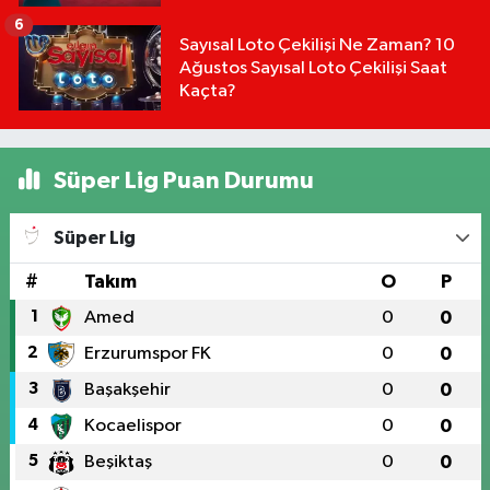
Kim Birinci Oldu?
6
Sayısal Loto Çekilişi Ne Zaman? 10
Ağustos Sayısal Loto Çekilişi Saat
Kaçta?
Süper Lig Puan Durumu
Süper Lig
#
Takım
O
P
1
Amed
0
0
2
Erzurumspor FK
0
0
3
Başakşehir
0
0
4
Kocaelispor
0
0
5
Beşiktaş
0
0