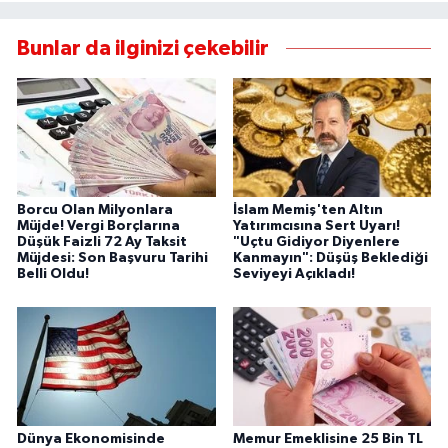
Bunlar da ilginizi çekebilir
Borcu Olan Milyonlara
İslam Memiş'ten Altın
Müjde! Vergi Borçlarına
Yatırımcısına Sert Uyarı!
Düşük Faizli 72 Ay Taksit
"Uçtu Gidiyor Diyenlere
Müjdesi: Son Başvuru Tarihi
Kanmayın": Düşüş Beklediği
Belli Oldu!
Seviyeyi Açıkladı!
Dünya Ekonomisinde
Memur Emeklisine 25 Bin TL