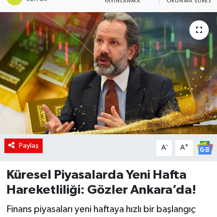
YAYINLANMA
OKUNMA SÜRESI
DÜNYA
Dursunbey
Edremit
EĞİTİM
EKONOMİ
Erdek
Paylaş
-
+
A
A
Gömeç
Küresel Piyasalarda Yeni Hafta
Hareketliliği: Gözler Ankara’da!
Gönen
Finans piyasaları yeni haftaya hızlı bir başlangıç
Havran