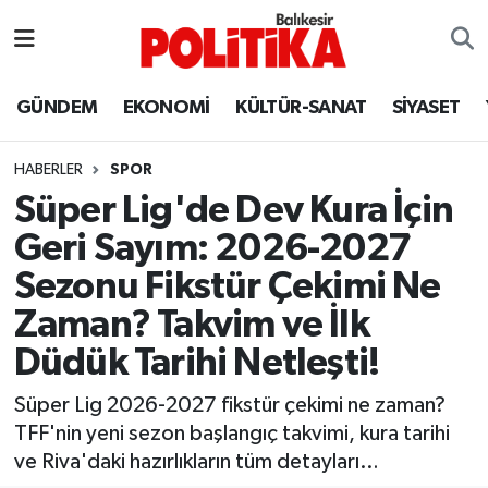
ASTROLOJİ
Balıkesir Nöbetçi Eczaneler
GÜNDEM
EKONOMİ
KÜLTÜR-SANAT
SİYASET
Ayvalık
Balıkesir Hava Durumu
HABERLER
SPOR
Balya
Balıkesir Namaz Vakitleri
Süper Lig'de Dev Kura İçin
Geri Sayım: 2026-2027
Bandırma
Balıkesir Trafik Yoğunluk Haritası
Sezonu Fikstür Çekimi Ne
Bigadiç
Süper Lig Puan Durumu ve Fikstür
Zaman? Takvim ve İlk
Düdük Tarihi Netleşti!
BİYOGRAFİLER
Tüm Manşetler
Süper Lig 2026-2027 fikstür çekimi ne zaman?
Burhaniye
Son Dakika Haberleri
TFF'nin yeni sezon başlangıç takvimi, kura tarihi
ve Riva'daki hazırlıkların tüm detayları…
ÇEVRE
Haber Arşivi