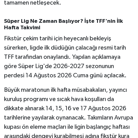
tamamen netleşecek.
Susurluk
TARİHTE BUGÜN
Süper Lig Ne Zaman Başlıyor? İşte TFF'nin İlk
Hafta Takvimi
TEKNOLOJİ
Fikstür çekim tarihi için heyecanlı bekleyiş
sürerken, ligde ilk düdüğün çalacağı resmi tarih
Trend
TFF tarafından onaylandı. Yapılan açıklamaya
göre Süper Lig'de 2026-2027 sezonunun
TÜRKİYE
perdesi 14 Ağustos 2026 Cuma günü açılacak.
VİZYONDAKİLER
Büyük maratonun ilk hafta müsabakaları, yayıncı
kuruluş programı ve sıcak hava koşulları da
YAŞAM
dikkate alınarak 14, 15, 16 ve 17 Ağustos 2026
tarihlerine yayılarak oynanacak. Takımların Avrupa
kupası ön eleme maçları ile ligin başlangıç haftası
arasındaki dengeyi kurabilmesi adına fikstür kura