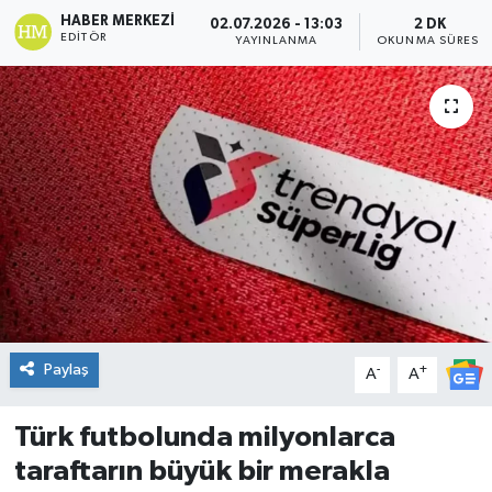
HABER MERKEZI
02.07.2026 - 13:03
2 DK
DÜNYA
EDITÖR
YAYINLANMA
OKUNMA SÜRESI
Dursunbey
Edremit
EĞİTİM
EKONOMİ
Erdek
Paylaş
-
+
Gömeç
A
A
Gönen
Türk futbolunda milyonlarca
taraftarın büyük bir merakla
Havran