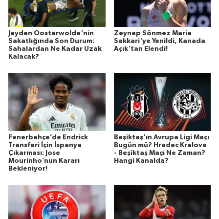
Jayden Oosterwolde'nin
Zeynep Sönmez Maria
Sakatlığında Son Durum:
Sakkari'ye Yenildi, Kanada
Sahalardan Ne Kadar Uzak
Açık'tan Elendi!
Kalacak?
Fenerbahçe’de Endrick
Beşiktaş'ın Avrupa Ligi Maçı
Transferi İçin İspanya
Bugün mü? Hradec Kralove
Çıkarması: Jose
- Beşiktaş Maçı Ne Zaman?
Mourinho’nun Kararı
Hangi Kanalda?
Bekleniyor!