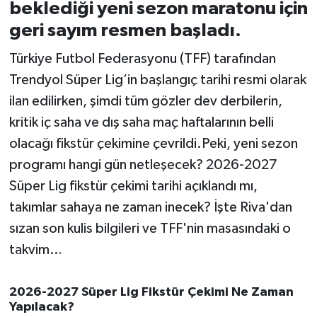
beklediği yeni sezon maratonu için
geri sayım resmen başladı.
İvrindi
Türkiye Futbol Federasyonu (TFF) tarafından
KENT GÜNDEMİ
Trendyol Süper Lig’in başlangıç tarihi resmi olarak
ilan edilirken, şimdi tüm gözler dev derbilerin,
Kepsut
kritik iç saha ve dış saha maç haftalarının belli
KÜLTÜR-SANAT
olacağı fikstür çekimine çevrildi.Peki, yeni sezon
programı hangi gün netleşecek? 2026-2027
MAGAZİN
Süper Lig fikstür çekimi tarihi açıklandı mı,
takımlar sahaya ne zaman inecek? İşte Riva'dan
MANŞET
sızan son kulis bilgileri ve TFF'nin masasındaki o
takvim…
Manyas
OLAY
2026-2027 Süper Lig Fikstür Çekimi Ne Zaman
Yapılacak?