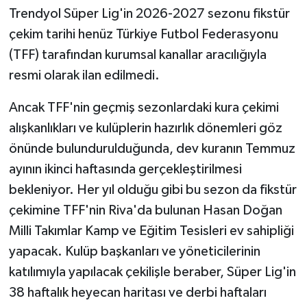
OTOMOTİV
Trendyol Süper Lig'in 2026-2027 sezonu fikstür
çekim tarihi henüz Türkiye Futbol Federasyonu
Resmi İlanlar
(TFF) tarafından kurumsal kanallar aracılığıyla
SAĞLIK
resmi olarak ilan edilmedi.
Ancak TFF'nin geçmiş sezonlardaki kura çekimi
Savaştepe
alışkanlıkları ve kulüplerin hazırlık dönemleri göz
SEYAHAT
önünde bulundurulduğunda, dev kuranın Temmuz
ayının ikinci haftasında gerçekleştirilmesi
SİYASET
bekleniyor. Her yıl olduğu gibi bu sezon da fikstür
çekimine TFF'nin Riva'da bulunan Hasan Doğan
Sındırgı
Milli Takımlar Kamp ve Eğitim Tesisleri ev sahipliği
SPOR
yapacak. Kulüp başkanları ve yöneticilerinin
katılımıyla yapılacak çekilişle beraber, Süper Lig'in
SÜRMANŞET
38 haftalık heyecan haritası ve derbi haftaları