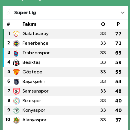
Süper Lig
#
Takım
O
P
1
Galatasaray
33
77
2
Fenerbahçe
33
73
3
Trabzonspor
33
69
4
Beşiktaş
33
59
5
Göztepe
33
55
6
Başakşehir
33
54
7
Samsunspor
33
48
8
Rizespor
33
40
9
Konyaspor
33
40
10
Alanyaspor
33
37