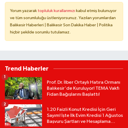
Yorum yazarak
topluluk kurallarımızı
kabul etmiş bulunuyor
ve tüm sorumluluğu üstleniyorsunuz. Yazılan yorumlardan
Balıkesir Haberleri | Balıkesir Son Dakika Haber | Politika
hiçbir şekilde sorumlu tutulamaz.
Trend Haberler
1
Prof. Dr. İlber Ortaylı Hatıra Ormanı
Balıkesir'de Kuruluyor! TEMA Vakfı
Fidan Bağışlarını Başlattı!
2
1.20 Faizli Konut Kredisi İçin Geri
Sayım! İşte İlk Evim Kredisi 1 Ağustos
Başvuru Şartları ve Hesaplama
Tablosu: