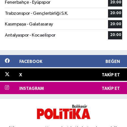
Fenerbahçe - Eyüpspor
20:00
Trabzonspor - Gençlerbirliği S.K.
20:00
Kasımpaşa - Galatasaray
20:00
Antalyaspor - Kocaelispor
20:00
FACEBOOK
BEĞEN
X
TAKIP ET
INSTAGRAM
TAKIP ET