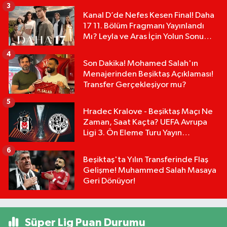
3
Kanal D’de Nefes Kesen Final! Daha
17 11. Bölüm Fragmanı Yayınlandı
Mı? Leyla ve Aras İçin Yolun Sonu
Mu?
4
Son Dakika! Mohamed Salah'ın
Menajerinden Beşiktaş Açıklaması!
Transfer Gerçekleşiyor mu?
5
Hradec Kralove - Beşiktaş Maçı Ne
Zaman, Saat Kaçta? UEFA Avrupa
Ligi 3. Ön Eleme Turu Yayın
Detayları!
6
Beşiktaş'ta Yılın Transferinde Flaş
Gelişme! Muhammed Salah Masaya
Geri Dönüyor!
Süper Lig Puan Durumu