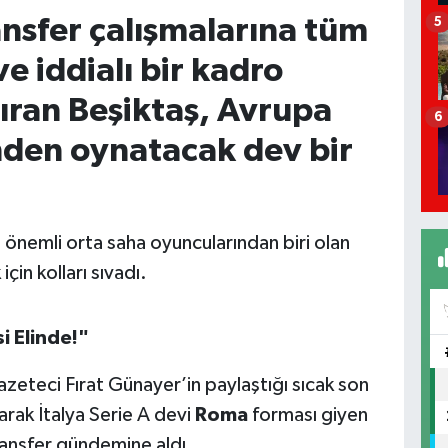
ansfer çalışmalarına tüm
5
e iddialı bir kadro
tıran Beşiktaş, Avrupa
6
nden oynatacak dev bir
n önemli orta saha oyuncularından biri olan
çin kolları sıvadı.
i Elinde!"
azeteci Fırat Günayer’in paylaştığı sıcak son
arak İtalya Serie A devi
Roma
forması giyen
transfer gündemine aldı.