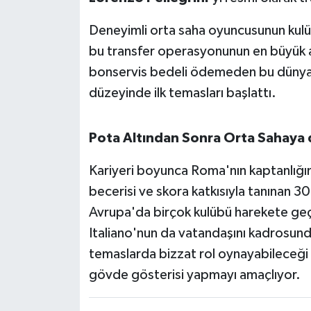
OTOMOTİV
Deneyimli orta saha oyuncusunun kulü
Resmi İlanlar
bu transfer operasyonunun en büyük av
bonservis bedeli ödemeden bu dünya s
SAĞLIK
düzeyinde ilk temasları başlattı.
Savaştepe
Pota Altından Sonra Orta Sahaya 
SEYAHAT
Kariyeri boyunca Roma'nın kaptanlığın
SİYASET
becerisi ve skora katkısıyla tanınan 3
Avrupa'da birçok kulübü harekete geçi
Sındırgı
Italiano'nun da vatandaşını kadrosund
SPOR
temaslarda bizzat rol oynayabileceği be
gövde gösterisi yapmayı amaçlıyor.
SÜRMANŞET