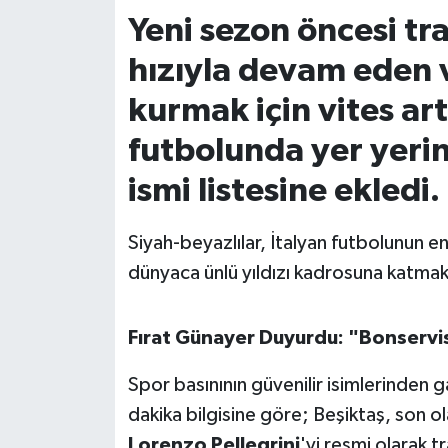
Yeni sezon öncesi tr
İvrindi
hızıyla devam eden v
KENT GÜNDEMİ
kurmak için vites ar
futbolunda yer yeri
Kepsut
ismi listesine ekledi.
KÜLTÜR-SANAT
Siyah-beyazlılar, İtalyan futbolunun e
MAGAZİN
dünyaca ünlü yıldızı kadrosuna katmak i
MANŞET
Fırat Günayer Duyurdu: "Bonservis
Manyas
Spor basınının güvenilir isimlerinden g
OLAY
dakika bilgisine göre; Beşiktaş, son ol
Lorenzo Pellegrini
'yi resmi olarak 