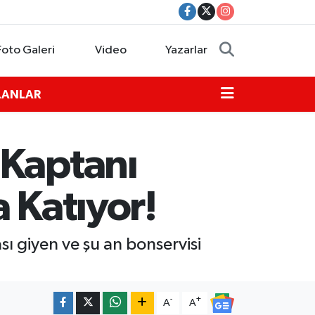
Foto Galeri
Video
Yazarlar
İLANLAR
 Kaptanı
 Katıyor!
ı giyen ve şu an bonservisi
-
+
A
A