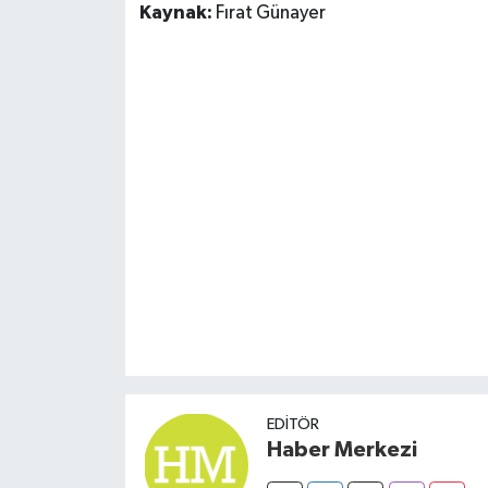
Kaynak:
Fırat Günayer
Susurluk
TARİHTE BUGÜN
TEKNOLOJİ
Trend
TÜRKİYE
VİZYONDAKİLER
YAŞAM
EDITÖR
Haber Merkezi