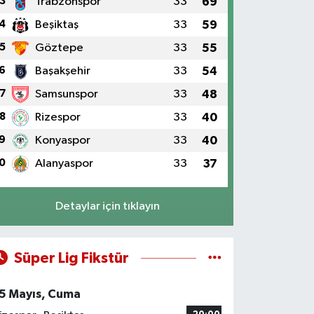
3
Trabzonspor
33
69
4
Beşiktaş
33
59
5
Göztepe
33
55
6
Başakşehir
33
54
7
Samsunspor
33
48
8
Rizespor
33
40
9
Konyaspor
33
40
0
Alanyaspor
33
37
Detaylar için tıklayın
Süper Lig Fikstür
5 Mayıs, Cuma