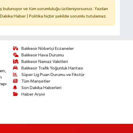
ş bulunuyor ve tüm sorumluluğu üstleniyorsunuz. Yazılan
 Dakika Haber | Politika hiçbir şekilde sorumlu tutulamaz.
Balıkesir Nöbetçi Eczaneler
Balıkesir Hava Durumu
Balıkesir Namaz Vakitleri
Balıkesir Trafik Yoğunluk Haritası
ken,
Süper Lig Puan Durumu ve Fikstür
n
Tüm Manşetler
yapı
Son Dakika Haberleri
Haber Arşivi