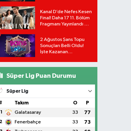
UEFA Avrupa Ligi 3. Ön
Eleme Turu Yayın
Kanal D’de Nefes Kesen
Detayları!
Final! Daha 17 11. Bölüm
Fragmanı Yayınlandı Mı?
Leyla ve Aras İçin Yolun
Sonu Mu?
2 Ağustos Şans Topu
Sonuçları Belli Oldu!
İşte Kazanan
Numaralar:
Süper Lig Puan Durumu
Süper Lig
#
Takım
O
P
1
Galatasaray
33
77
2
Fenerbahçe
33
73