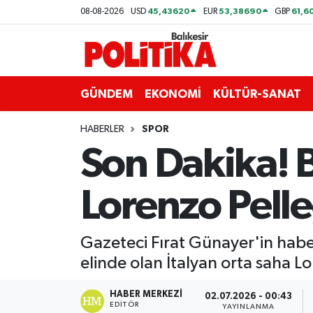
45,43620
53,38690
61,6
08-08-2026
USD
EUR
GBP
ASTROLOJİ
Balıkesir Nöbetçi Eczaneler
Ayvalık
Balıkesir Hava Durumu
GÜNDEM
EKONOMİ
KÜLTÜR-SANAT
Balya
Balıkesir Namaz Vakitleri
HABERLER
SPOR
Son Dakika! 
Bandırma
Balıkesir Trafik Yoğunluk Haritası
Lorenzo Pelle
Bigadiç
Süper Lig Puan Durumu ve Fikstür
BİYOGRAFİLER
Tüm Manşetler
Gazeteci Fırat Günayer'in habe
elinde olan İtalyan orta saha L
Burhaniye
Son Dakika Haberleri
HABER MERKEZI
02.07.2026 - 00:43
ÇEVRE
Haber Arşivi
EDITÖR
YAYINLANMA