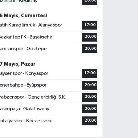
izespor - Beşiktaş
20:00
6 Mayıs, Cumartesi
atih Karagümrük - Alanyaspor
17:00
aziantep FK - Başakşehir
20:00
amsunspor - Göztepe
20:00
7 Mayıs, Pazar
ayserispor - Konyaspor
17:00
enerbahçe - Eyüpspor
20:00
rabzonspor - Gençlerbirliği S.K.
20:00
asımpaşa - Galatasaray
20:00
ntalyaspor - Kocaelispor
20:00