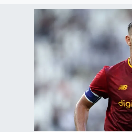
DÜNYA
Dursunbey
Edremit
EĞİTİM
EKONOMİ
Erdek
Gömeç
Gönen
Havran