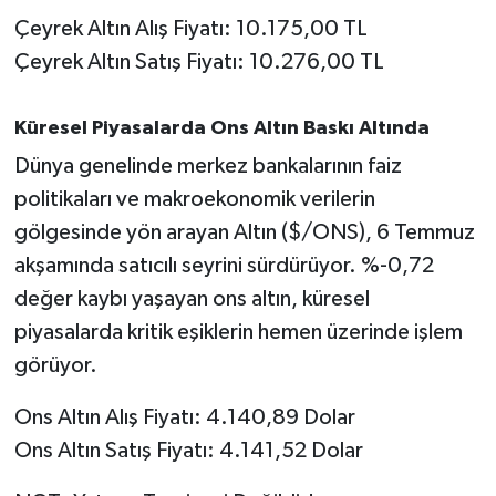
Susurluk
Çeyrek Altın Alış Fiyatı: 10.175,00 TL
Çeyrek Altın Satış Fiyatı: 10.276,00 TL
TARİHTE BUGÜN
Küresel Piyasalarda Ons Altın Baskı Altında
TEKNOLOJİ
Dünya genelinde merkez bankalarının faiz
Trend
politikaları ve makroekonomik verilerin
gölgesinde yön arayan Altın ($/ONS), 6 Temmuz
TÜRKİYE
akşamında satıcılı seyrini sürdürüyor. %-0,72
değer kaybı yaşayan ons altın, küresel
VİZYONDAKİLER
piyasalarda kritik eşiklerin hemen üzerinde işlem
YAŞAM
görüyor.
Ons Altın Alış Fiyatı: 4.140,89 Dolar
Ons Altın Satış Fiyatı: 4.141,52 Dolar