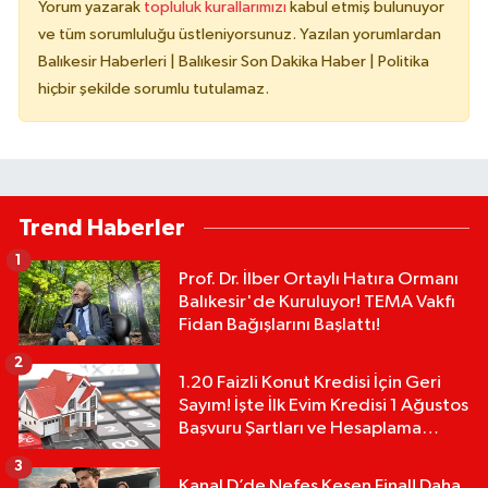
Yorum yazarak
topluluk kurallarımızı
kabul etmiş bulunuyor
ve tüm sorumluluğu üstleniyorsunuz. Yazılan yorumlardan
Balıkesir Haberleri | Balıkesir Son Dakika Haber | Politika
hiçbir şekilde sorumlu tutulamaz.
Trend Haberler
1
Prof. Dr. İlber Ortaylı Hatıra Ormanı
Balıkesir'de Kuruluyor! TEMA Vakfı
Fidan Bağışlarını Başlattı!
2
1.20 Faizli Konut Kredisi İçin Geri
Sayım! İşte İlk Evim Kredisi 1 Ağustos
Başvuru Şartları ve Hesaplama
Tablosu:
3
Kanal D’de Nefes Kesen Final! Daha