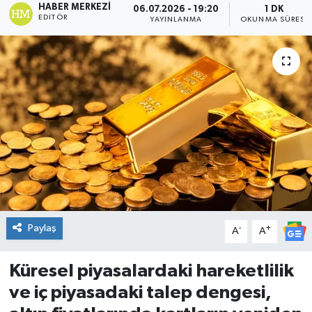
HABER MERKEZI
06.07.2026 - 19:20
1 DK
EDITÖR
YAYINLANMA
OKUNMA SÜRESI
DÜNYA
Dursunbey
Edremit
EĞİTİM
EKONOMİ
Erdek
Paylaş
-
+
A
A
Gömeç
Küresel piyasalardaki hareketlilik
Gönen
ve iç piyasadaki talep dengesi,
Havran