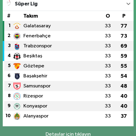
Süper Lig
#
Takım
O
P
1
Galatasaray
33
77
2
Fenerbahçe
33
73
3
Trabzonspor
33
69
4
Beşiktaş
33
59
5
Göztepe
33
55
6
Başakşehir
33
54
7
Samsunspor
33
48
8
Rizespor
33
40
9
Konyaspor
33
40
10
Alanyaspor
33
37
Detaylar için tıklayın