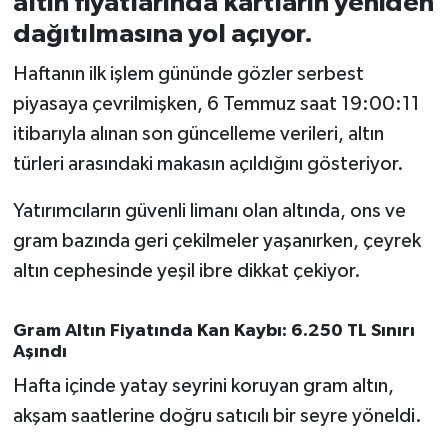
altın fiyatlarında kartların yeniden
dağıtılmasına yol açıyor.
İvrindi
Haftanın ilk işlem gününde gözler serbest
KENT GÜNDEMİ
piyasaya çevrilmişken, 6 Temmuz saat 19:00:11
itibarıyla alınan son güncelleme verileri, altın
Kepsut
türleri arasındaki makasın açıldığını gösteriyor.
KÜLTÜR-SANAT
Yatırımcıların güvenli limanı olan altında, ons ve
gram bazında geri çekilmeler yaşanırken, çeyrek
MAGAZİN
altın cephesinde yeşil ibre dikkat çekiyor.
MANŞET
Gram Altın Fiyatında Kan Kaybı: 6.250 TL Sınırı
Aşındı
Manyas
Hafta içinde yatay seyrini koruyan gram altın,
OLAY
akşam saatlerine doğru satıcılı bir seyre yöneldi.