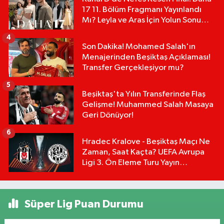
17 11. Bölüm Fragmanı Yayınlandı
Mı? Leyla ve Aras İçin Yolun Sonu
Mu?
4
Son Dakika! Mohamed Salah'ın
Menajerinden Beşiktaş Açıklaması!
Transfer Gerçekleşiyor mu?
5
Beşiktaş'ta Yılın Transferinde Flaş
Gelişme! Muhammed Salah Masaya
Geri Dönüyor!
6
Hradec Kralove - Beşiktaş Maçı Ne
Zaman, Saat Kaçta? UEFA Avrupa
Ligi 3. Ön Eleme Turu Yayın
Detayları!
Süper Lig Puan Durumu