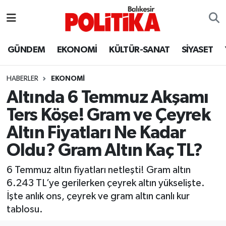
ASTROLOJİ
Balıkesir Nöbetçi Eczaneler
GÜNDEM
EKONOMİ
KÜLTÜR-SANAT
SİYASET
Ayvalık
Balıkesir Hava Durumu
HABERLER
EKONOMİ
Balya
Balıkesir Namaz Vakitleri
Altında 6 Temmuz Akşamı
Ters Köşe! Gram ve Çeyrek
Bandırma
Balıkesir Trafik Yoğunluk Haritası
Altın Fiyatları Ne Kadar
Bigadiç
Süper Lig Puan Durumu ve Fikstür
Oldu? Gram Altın Kaç TL?
BİYOGRAFİLER
Tüm Manşetler
6 Temmuz altın fiyatları netleşti! Gram altın
6.243 TL’ye gerilerken çeyrek altın yükselişte.
Burhaniye
Son Dakika Haberleri
İşte anlık ons, çeyrek ve gram altın canlı kur
tablosu.
ÇEVRE
Haber Arşivi