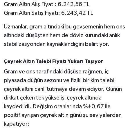
OTOMOTİV
Gram Altın Alış Fiyatı: 6.242,56 TL
Gram Altın Satış Fiyatı: 6.243,42 TL
Resmi İlanlar
Uzmanlar, gram altındaki bu gevşemenin hem ons
SAĞLIK
altındaki düşüşten hem de döviz kurundaki anlık
stabilizasyondan kaynaklandığını belirtiyor.
Savaştepe
SEYAHAT
Çeyrek Altın Talebi Fiyatı Yukarı Taşıyor
Gram ve ons tarafındaki düşüşe rağmen, iç
SİYASET
piyasada düğün sezonu ve fiziki birikim talebi
çeyrek altını canlı tutmaya devam ediyor. Günün
Sındırgı
dikkat çeken tek yükselişi çeyrek altında
SPOR
kaydedildi. Değişim oranlarında %+0,67 ile
pozitif ayrışan çeyrek altın günü şu seviyelerden
SÜRMANŞET
kapatıyor: