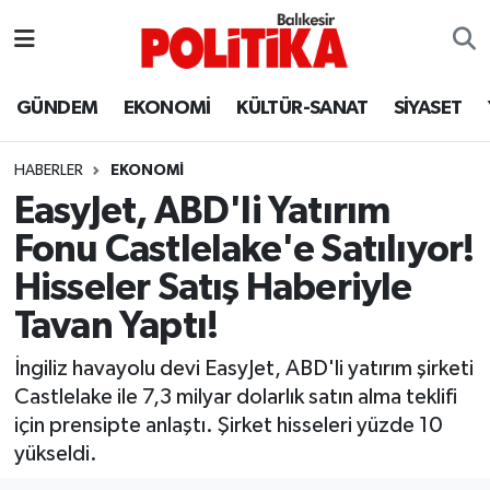
ASTROLOJİ
Balıkesir Nöbetçi Eczaneler
GÜNDEM
EKONOMİ
KÜLTÜR-SANAT
SİYASET
Ayvalık
Balıkesir Hava Durumu
HABERLER
EKONOMİ
Balya
Balıkesir Namaz Vakitleri
EasyJet, ABD'li Yatırım
Fonu Castlelake'e Satılıyor!
Bandırma
Balıkesir Trafik Yoğunluk Haritası
Hisseler Satış Haberiyle
Bigadiç
Süper Lig Puan Durumu ve Fikstür
Tavan Yaptı!
BİYOGRAFİLER
Tüm Manşetler
İngiliz havayolu devi EasyJet, ABD'li yatırım şirketi
Castlelake ile 7,3 milyar dolarlık satın alma teklifi
Burhaniye
Son Dakika Haberleri
için prensipte anlaştı. Şirket hisseleri yüzde 10
yükseldi.
ÇEVRE
Haber Arşivi