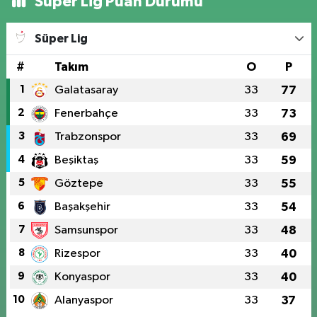
Süper Lig Puan Durumu
Süper Lig
#
Takım
O
P
1
Galatasaray
33
77
2
Fenerbahçe
33
73
3
Trabzonspor
33
69
4
Beşiktaş
33
59
5
Göztepe
33
55
6
Başakşehir
33
54
7
Samsunspor
33
48
8
Rizespor
33
40
9
Konyaspor
33
40
10
Alanyaspor
33
37