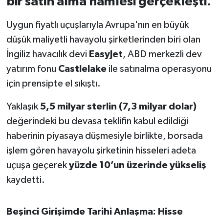
bir satın alma hamlesi gerçekleşti.
İvrindi
Uygun fiyatlı uçuşlarıyla Avrupa'nın en büyük
düşük maliyetli havayolu şirketlerinden biri olan
KENT GÜNDEMİ
İngiliz havacılık devi
EasyJet
, ABD merkezli dev
yatırım fonu
Castlelake
ile satınalma operasyonu
Kepsut
için prensipte el sıkıştı.
KÜLTÜR-SANAT
Yaklaşık
5,5 milyar sterlin (7,3 milyar dolar)
değerindeki bu devasa teklifin kabul edildiği
MAGAZİN
haberinin piyasaya düşmesiyle birlikte, borsada
MANŞET
işlem gören havayolu şirketinin hisseleri adeta
uçuşa geçerek
yüzde 10’un üzerinde yükseliş
Manyas
kaydetti.
OLAY
Beşinci Girişimde Tarihi Anlaşma: Hisse