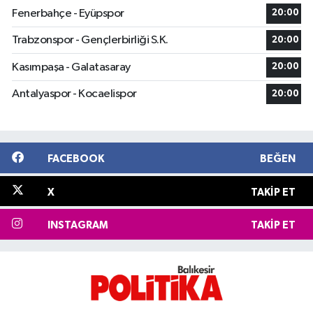
Fenerbahçe - Eyüpspor
20:00
Trabzonspor - Gençlerbirliği S.K.
20:00
Kasımpaşa - Galatasaray
20:00
Antalyaspor - Kocaelispor
20:00
FACEBOOK
BEĞEN
X
TAKIP ET
INSTAGRAM
TAKIP ET