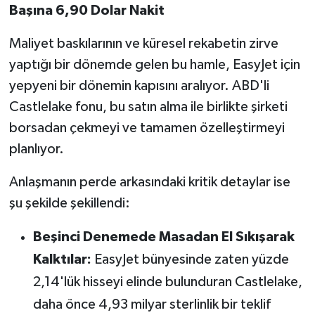
OTOMOTİV
Başına 6,90 Dolar Nakit
Resmi İlanlar
Maliyet baskılarının ve küresel rekabetin zirve
yaptığı bir dönemde gelen bu hamle, EasyJet için
SAĞLIK
yepyeni bir dönemin kapısını aralıyor. ABD'li
Castlelake fonu, bu satın alma ile birlikte şirketi
Savaştepe
borsadan çekmeyi ve tamamen özelleştirmeyi
SEYAHAT
planlıyor.
Anlaşmanın perde arkasındaki kritik detaylar ise
SİYASET
şu şekilde şekillendi:
Sındırgı
Beşinci Denemede Masadan El Sıkışarak
SPOR
Kalktılar:
EasyJet bünyesinde zaten yüzde
2,14'lük hisseyi elinde bulunduran Castlelake,
SÜRMANŞET
daha önce 4,93 milyar sterlinlik bir teklif