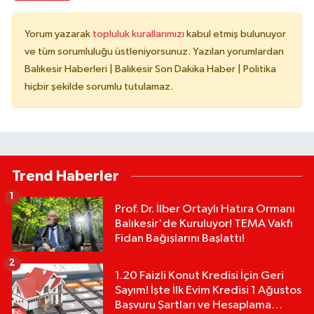
Yorum yazarak
topluluk kurallarımızı
kabul etmiş bulunuyor
ve tüm sorumluluğu üstleniyorsunuz. Yazılan yorumlardan
Balıkesir Haberleri | Balıkesir Son Dakika Haber | Politika
hiçbir şekilde sorumlu tutulamaz.
Trend Haberler
1
Prof. Dr. İlber Ortaylı Hatıra Ormanı
Balıkesir'de Kuruluyor! TEMA Vakfı
Fidan Bağışlarını Başlattı!
2
1.20 Faizli Konut Kredisi İçin Geri
Sayım! İşte İlk Evim Kredisi 1 Ağustos
Başvuru Şartları ve Hesaplama