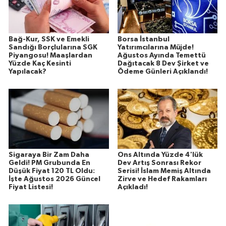
Bağ-Kur, SSK ve Emekli
Borsa İstanbul
Sandığı Borçlularına SGK
Yatırımcılarına Müjde!
Piyangosu! Maaşlardan
Ağustos Ayında Temettü
Yüzde Kaç Kesinti
Dağıtacak 8 Dev Şirket ve
Yapılacak?
Ödeme Günleri Açıklandı!
Sigaraya Bir Zam Daha
Ons Altında Yüzde 4'lük
Geldi! PM Grubunda En
Dev Artış Sonrası Rekor
Düşük Fiyat 120 TL Oldu:
Serisi! İslam Memiş Altında
İşte Ağustos 2026 Güncel
Zirve ve Hedef Rakamları
Fiyat Listesi!
Açıkladı!