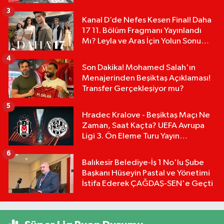
Tablosu:
3
Kanal D’de Nefes Kesen Final! Daha
17 11. Bölüm Fragmanı Yayınlandı
Mı? Leyla ve Aras İçin Yolun Sonu
Mu?
4
Son Dakika! Mohamed Salah'ın
Menajerinden Beşiktaş Açıklaması!
Transfer Gerçekleşiyor mu?
5
Hradec Kralove - Beşiktaş Maçı Ne
Zaman, Saat Kaçta? UEFA Avrupa
Ligi 3. Ön Eleme Turu Yayın
Detayları!
6
Balıkesir Belediye-İş 1 No'lu Şube
Başkanı Hüseyin Pastal ve Yönetimi
İstifa Ederek ÇAĞDAŞ-SEN'e Geçti