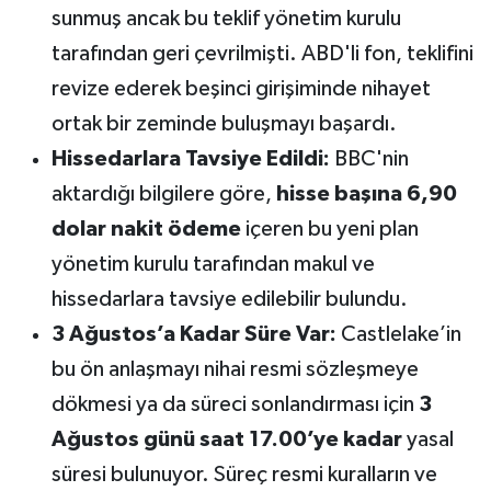
sunmuş ancak bu teklif yönetim kurulu
Susurluk
tarafından geri çevrilmişti. ABD'li fon, teklifini
TARİHTE BUGÜN
revize ederek beşinci girişiminde nihayet
ortak bir zeminde buluşmayı başardı.
TEKNOLOJİ
Hissedarlara Tavsiye Edildi:
BBC'nin
Trend
aktardığı bilgilere göre,
hisse başına 6,90
dolar nakit ödeme
içeren bu yeni plan
TÜRKİYE
yönetim kurulu tarafından makul ve
hissedarlara tavsiye edilebilir bulundu.
VİZYONDAKİLER
3 Ağustos’a Kadar Süre Var:
Castlelake’in
YAŞAM
bu ön anlaşmayı nihai resmi sözleşmeye
dökmesi ya da süreci sonlandırması için
3
Ağustos günü saat 17.00’ye kadar
yasal
süresi bulunuyor. Süreç resmi kuralların ve