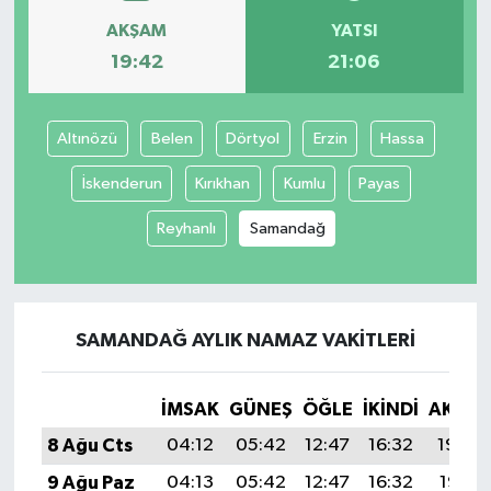
AKŞAM
YATSI
İvrindi
19:42
21:06
KENT GÜNDEMİ
Altınözü
Belen
Dörtyol
Erzin
Hassa
Kepsut
İskenderun
Kırıkhan
Kumlu
Payas
KÜLTÜR-SANAT
Reyhanlı
Samandağ
MAGAZİN
MANŞET
SAMANDAĞ AYLIK NAMAZ VAKITLERI
Manyas
İMSAK
GÜNEŞ
ÖĞLE
İKINDI
AKŞA
OLAY
8 Ağu Cts
04:12
05:42
12:47
16:32
19:42
9 Ağu Paz
04:13
05:42
12:47
16:32
19:41