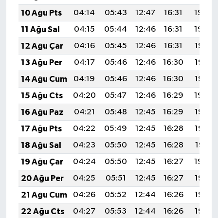
OTOMOTİV
10 Ağu Pts
04:14
05:43
12:47
16:31
19:40
Resmi İlanlar
11 Ağu Sal
04:15
05:44
12:46
16:31
19:39
12 Ağu Çar
04:16
05:45
12:46
16:31
19:38
SAĞLIK
13 Ağu Per
04:17
05:46
12:46
16:30
19:37
Savaştepe
14 Ağu Cum
04:19
05:46
12:46
16:30
19:35
15 Ağu Cts
04:20
05:47
12:46
16:29
19:34
SEYAHAT
16 Ağu Paz
04:21
05:48
12:45
16:29
19:33
SİYASET
17 Ağu Pts
04:22
05:49
12:45
16:28
19:32
18 Ağu Sal
04:23
05:50
12:45
16:28
19:31
Sındırgı
19 Ağu Çar
04:24
05:50
12:45
16:27
19:29
SPOR
20 Ağu Per
04:25
05:51
12:45
16:27
19:28
21 Ağu Cum
04:26
05:52
12:44
16:26
19:27
SÜRMANŞET
22 Ağu Cts
04:27
05:53
12:44
16:26
19:26