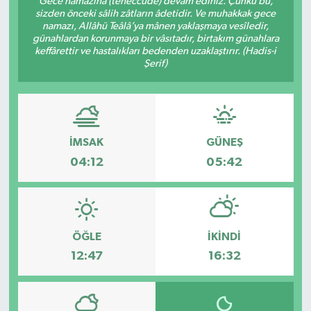
Gece namazına (teheccüde) devam ediniz. Çünkü bu,
sizden önceki sâlih zâtların âdetidir. Ve muhakkak gece
DÜNYA
namazı, Allâhü Teâlâ’ya mânen yaklaşmaya vesîledir,
günahlardan korunmaya bir vâsıtadır, birtakım günahlara
keffârettir ve hastalıkları bedenden uzaklaştırır. (Hadis-i
Dursunbey
Şerif)
Edremit
EĞİTİM
İMSAK
GÜNEŞ
04:12
05:42
EKONOMİ
Erdek
ÖĞLE
İKINDI
Gömeç
12:47
16:32
Gönen
Havran