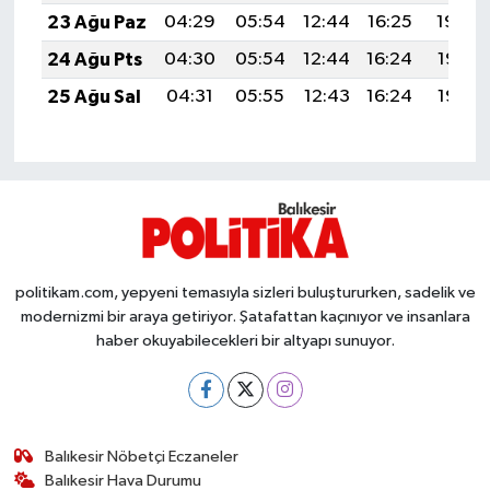
Susurluk
23 Ağu Paz
04:29
05:54
12:44
16:25
19:24
24 Ağu Pts
04:30
05:54
12:44
16:24
19:23
TARİHTE BUGÜN
25 Ağu Sal
04:31
05:55
12:43
16:24
19:22
TEKNOLOJİ
Trend
TÜRKİYE
politikam.com, yepyeni temasıyla sizleri buluştururken, sadelik ve
VİZYONDAKİLER
modernizmi bir araya getiriyor. Şatafattan kaçınıyor ve insanlara
haber okuyabilecekleri bir altyapı sunuyor.
YAŞAM
Balıkesir Nöbetçi Eczaneler
Balıkesir Hava Durumu