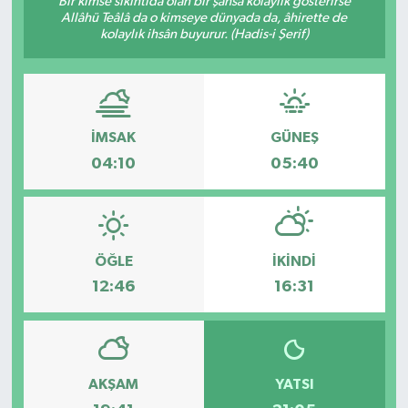
Bir kimse sıkıntıda olan bir şahsa kolaylık gösterirse
Allâhü Teâlâ da o kimseye dünyada da, âhirette de
DÜNYA
kolaylık ihsân buyurur. (Hadis-i Şerif)
Dursunbey
Edremit
İMSAK
GÜNEŞ
04:10
05:40
EĞİTİM
EKONOMİ
ÖĞLE
İKINDI
Erdek
12:46
16:31
Gömeç
Gönen
AKŞAM
YATSI
Havran