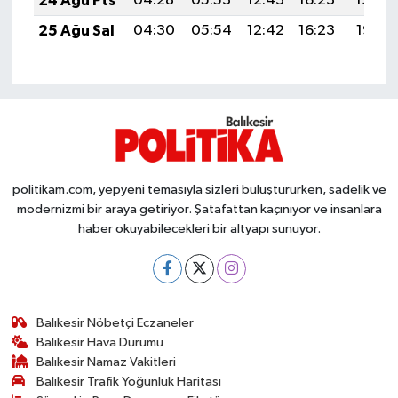
24 Ağu Pts
04:28
05:53
12:43
16:23
19:22
Susurluk
25 Ağu Sal
04:30
05:54
12:42
16:23
19:21
TARİHTE BUGÜN
TEKNOLOJİ
Trend
politikam.com, yepyeni temasıyla sizleri buluştururken, sadelik ve
TÜRKİYE
modernizmi bir araya getiriyor. Şatafattan kaçınıyor ve insanlara
haber okuyabilecekleri bir altyapı sunuyor.
VİZYONDAKİLER
YAŞAM
Balıkesir Nöbetçi Eczaneler
Balıkesir Hava Durumu
Balıkesir Namaz Vakitleri
Balıkesir Trafik Yoğunluk Haritası