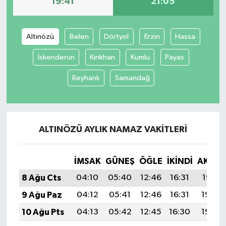
19:41
21:05
İvrindi
Altınözü
Belen
Dörtyol
Erzin
Hassa
KENT GÜNDEMİ
İskenderun
Kırıkhan
Kumlu
Payas
Kepsut
Reyhanlı
Samandağ
KÜLTÜR-SANAT
MAGAZİN
ALTINÖZÜ AYLIK NAMAZ VAKITLERI
MANŞET
İMSAK
GÜNEŞ
ÖĞLE
İKINDI
AKŞA
Manyas
8 Ağu Cts
04:10
05:40
12:46
16:31
19:41
9 Ağu Paz
04:12
05:41
12:46
16:31
19:40
OLAY
10 Ağu Pts
04:13
05:42
12:45
16:30
19:39