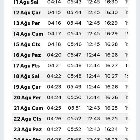
OTOMOTİV
11 Ağu Sal
04:14
05:43
12:45
16:30
19:38
12 Ağu Çar
04:15
05:44
12:45
16:30
19:37
Resmi İlanlar
13 Ağu Per
04:16
05:44
12:45
16:29
19:36
SAĞLIK
14 Ağu Cum
04:17
05:45
12:45
16:29
19:34
15 Ağu Cts
04:18
05:46
12:45
16:28
19:33
Savaştepe
16 Ağu Paz
04:20
05:47
12:44
16:28
19:32
SEYAHAT
17 Ağu Pts
04:21
05:48
12:44
16:27
19:31
18 Ağu Sal
04:22
05:48
12:44
16:27
19:30
SİYASET
19 Ağu Çar
04:23
05:49
12:44
16:26
19:28
Sındırgı
20 Ağu Per
04:24
05:50
12:44
16:26
19:27
21 Ağu Cum
04:25
05:51
12:43
16:25
19:26
SPOR
22 Ağu Cts
04:26
05:52
12:43
16:25
19:25
SÜRMANŞET
23 Ağu Paz
04:27
05:52
12:43
16:24
19:23