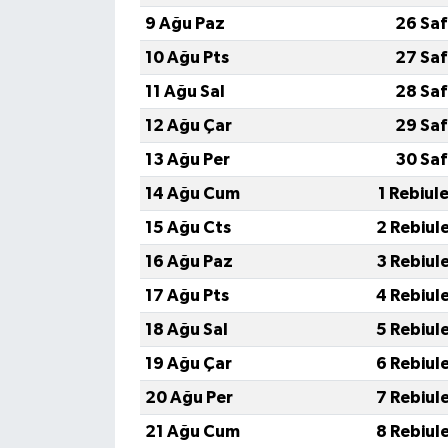
9 Ağu Paz
26 Saf
İvrindi
10 Ağu Pts
27 Saf
11 Ağu Sal
28 Saf
KENT GÜNDEMİ
12 Ağu Çar
29 Saf
Kepsut
13 Ağu Per
30 Saf
14 Ağu Cum
1 Rebiul
KÜLTÜR-SANAT
15 Ağu Cts
2 Rebiul
MAGAZİN
16 Ağu Paz
3 Rebiul
17 Ağu Pts
4 Rebiul
MANŞET
18 Ağu Sal
5 Rebiul
Manyas
19 Ağu Çar
6 Rebiul
20 Ağu Per
7 Rebiul
OLAY
21 Ağu Cum
8 Rebiul