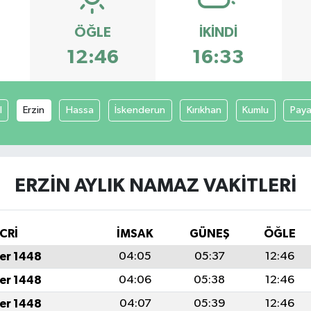
ÖĞLE
İKINDI
12:46
16:33
l
Erzin
Hassa
İskenderun
Kırıkhan
Kumlu
Pay
ERZIN AYLIK NAMAZ VAKITLERI
CRİ
İMSAK
GÜNEŞ
ÖĞLE
er 1448
04:05
05:37
12:46
er 1448
04:06
05:38
12:46
er 1448
04:07
05:39
12:46