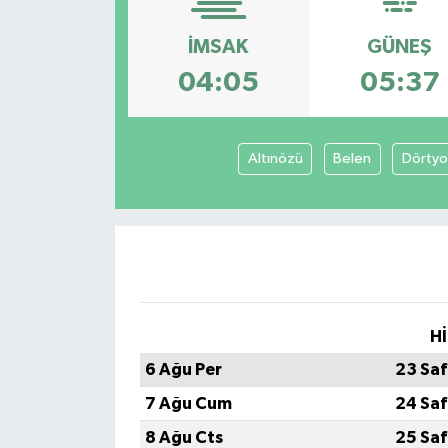
DÜNYA
İMSAK
GÜNEŞ
04:05
05:37
Dursunbey
Edremit
Altınözü
Belen
Dörtyo
EĞİTİM
EKONOMİ
Erdek
Hİ
Gömeç
6 Ağu Per
23 Saf
Gönen
7 Ağu Cum
24 Saf
8 Ağu Cts
25 Saf
Havran