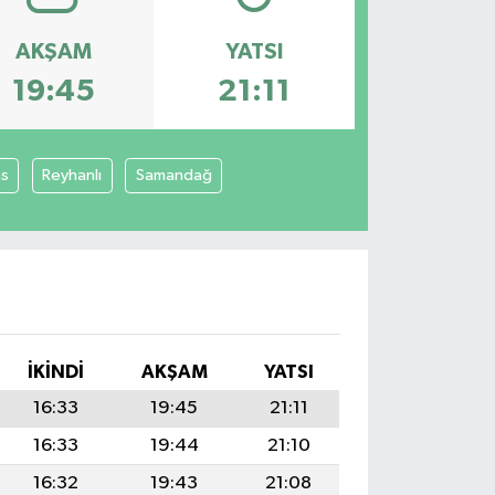
AKŞAM
YATSI
19:45
21:11
as
Reyhanlı
Samandağ
İKINDI
AKŞAM
YATSI
16:33
19:45
21:11
16:33
19:44
21:10
16:32
19:43
21:08