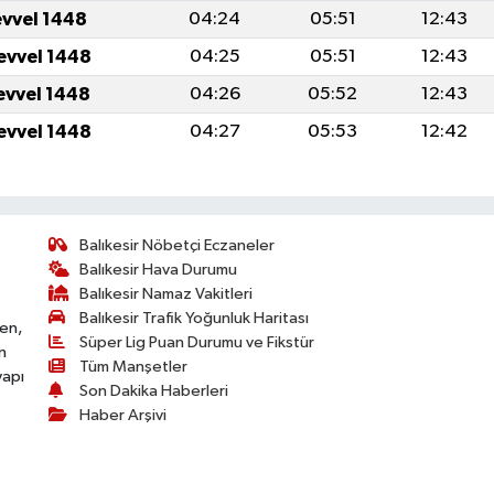
evvel 1448
04:24
05:51
12:43
evvel 1448
04:25
05:51
12:43
evvel 1448
04:26
05:52
12:43
evvel 1448
04:27
05:53
12:42
Balıkesir Nöbetçi Eczaneler
Balıkesir Hava Durumu
Balıkesir Namaz Vakitleri
Balıkesir Trafik Yoğunluk Haritası
ken,
Süper Lig Puan Durumu ve Fikstür
n
Tüm Manşetler
yapı
Son Dakika Haberleri
Haber Arşivi