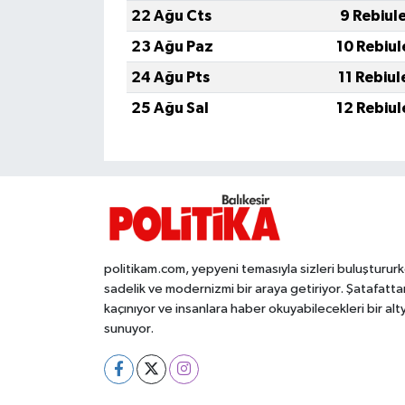
OTOMOTİV
22 Ağu Cts
9 Rebiul
23 Ağu Paz
10 Rebiul
Resmi İlanlar
24 Ağu Pts
11 Rebiul
SAĞLIK
25 Ağu Sal
12 Rebiul
Savaştepe
SEYAHAT
SİYASET
politikam.com, yepyeni temasıyla sizleri buluşturur
Sındırgı
sadelik ve modernizmi bir araya getiriyor. Şatafatta
kaçınıyor ve insanlara haber okuyabilecekleri bir alt
SPOR
sunuyor.
SÜRMANŞET