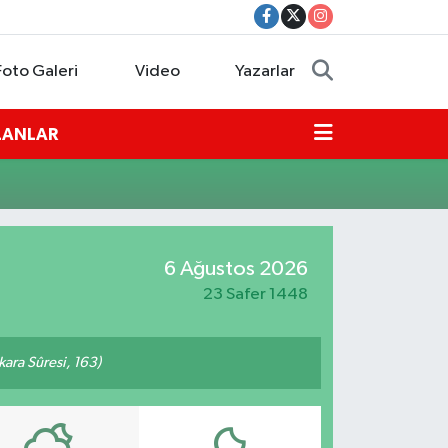
Foto Galeri
Video
Yazarlar
İLANLAR
6 Ağustos 2026
23 Safer 1448
akara Sûresi, 163)