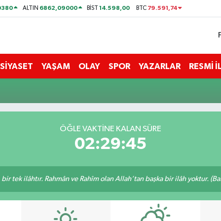
0380
6862,09000
14.598,00
79.591,74
ALTIN
BİST
BTC
SİYASET
YAŞAM
OLAY
SPOR
YAZARLAR
RESMİ 
ÖĞLE VAKTİNE KALAN SÜRE
02:29:45
, bir tek ilâhtır. Rahmân ve Rahîm olan Allah’tan başka bir ilâh yoktur. (B