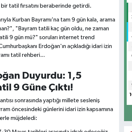
bir tatil fırsatını beraberinde getirdi.
arıyla Kurban Bayramı'na tam 9 gün kala, arama
n?", "Bayram tatili kaç gün oldu, ne zaman
ili 9 gün mü?" soruları internet trend
e Cumhurbaşkanı Erdoğan'ın açıkladığı idari izin
amı tatil rehberi…
ğan Duyurdu: 1,5
til 9 Güne Çıktı!
1
tısı sonrasında yaptığı millete sesleniş
ram öncesindeki günlerini idari izin kapsamına
zlerle müjdeledi:
7-30 Mayıs tarihleri arasında idrak edeceğiz.