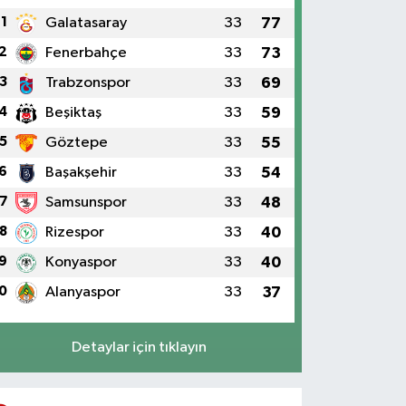
1
Galatasaray
33
77
2
Fenerbahçe
33
73
3
Trabzonspor
33
69
4
Beşiktaş
33
59
5
Göztepe
33
55
6
Başakşehir
33
54
7
Samsunspor
33
48
8
Rizespor
33
40
9
Konyaspor
33
40
0
Alanyaspor
33
37
Detaylar için tıklayın