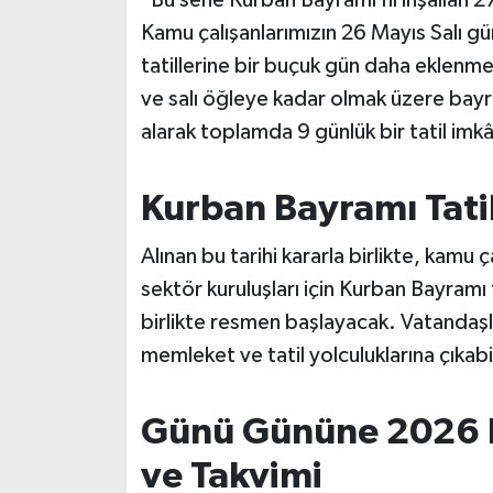
Susurluk
Kamu çalışanlarımızın 26 Mayıs Salı g
tatillerine bir buçuk gün daha eklenme
TARİHTE BUGÜN
ve salı öğleye kadar olmak üzere bayr
alarak toplamda 9 günlük bir tatil imk
TEKNOLOJİ
Trend
Kurban Bayramı Tati
TÜRKİYE
Alınan bu tarihi kararla birlikte, kamu ç
sektör kuruluşları için Kurban Bayramı
VİZYONDAKİLER
birlikte resmen başlayacak. Vatandaş
memleket ve tatil yolculuklarına çıkab
YAŞAM
Günü Gününe 2026 K
ve Takvimi