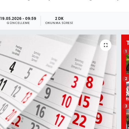
19.05.2026 - 09:59
2 DK
GÜNCELLEME
OKUNMA SÜRESI
1
2
3