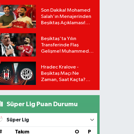
Leyla ve Aras İçin Yolun
Sonu Mu?
Son Dakika! Mohamed
Salah'ın Menajerinden
Beşiktaş Açıklaması!
Transfer Gerçekleşiyor
mu?
Beşiktaş'ta Yılın
Transferinde Flaş
Gelişme! Muhammed
Salah Masaya Geri
Dönüyor!
Hradec Kralove -
Beşiktaş Maçı Ne
Zaman, Saat Kaçta?
UEFA Avrupa Ligi 3. Ön
Eleme Turu Yayın
Detayları!
Süper Lig Puan Durumu
Süper Lig
#
Takım
O
P