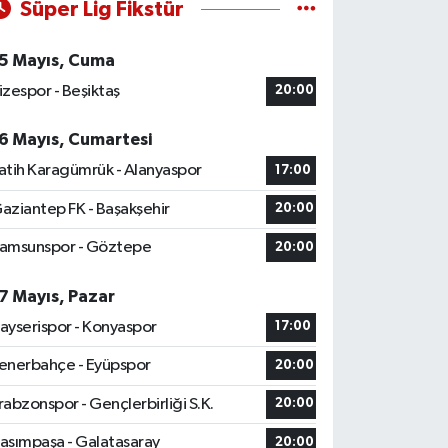
Süper Lig Fikstür
5 Mayıs, Cuma
izespor - Beşiktaş
20:00
6 Mayıs, Cumartesi
atih Karagümrük - Alanyaspor
17:00
aziantep FK - Başakşehir
20:00
amsunspor - Göztepe
20:00
7 Mayıs, Pazar
ayserispor - Konyaspor
17:00
enerbahçe - Eyüpspor
20:00
rabzonspor - Gençlerbirliği S.K.
20:00
asımpaşa - Galatasaray
20:00