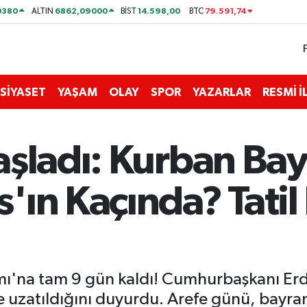
0380
6862,09000
14.598,00
79.591,74
ALTIN
BİST
BTC
SİYASET
YAŞAM
OLAY
SPOR
YAZARLAR
RESMİ 
aşladı: Kurban Ba
'ın Kaçında? Tati
ı'na tam 9 gün kaldı! Cumhurbaşkanı Erdo
e uzatıldığını duyurdu. Arefe günü, bayra