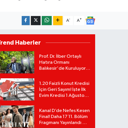
-
+
A
A
Trend Haberler
Prof. Dr. İlber Ortaylı
Hatıra Ormanı
Balıkesir'de Kuruluyor!
TEMA Vakfı Fidan
Bağışlarını Başlattı!
1.20 Faizli Konut Kredisi
İçin Geri Sayım! İşte İlk
Evim Kredisi 1 Ağustos
Başvuru Şartları ve
Hesaplama Tablosu:
Kanal D’de Nefes Kesen
Final! Daha 17 11. Bölüm
Fragmanı Yayınlandı Mı?