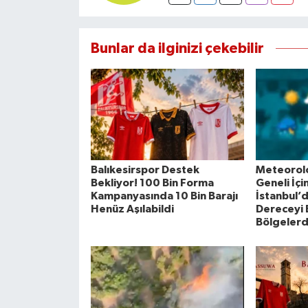
Bunlar da ilginizi çekebilir
Balıkesirspor Destek
Meteorolo
Bekliyor! 100 Bin Forma
Geneli İçi
Kampanyasında 10 Bin Barajı
İstanbul’
Henüz Aşılabildi
Dereceyi 
Bölgelerd