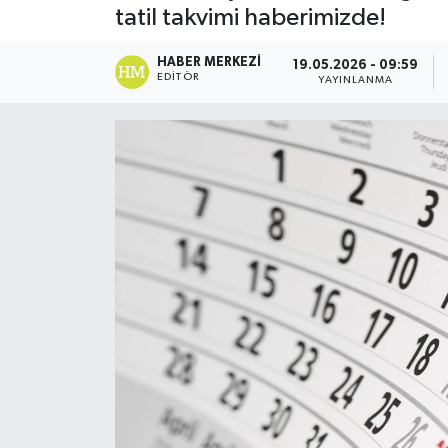
tatil takvimi haberimizde!
DÜNYA
HABER MERKEZI
19.05.2026 - 09:59
EDITÖR
YAYINLANMA
Dursunbey
Edremit
EĞİTİM
EKONOMİ
Erdek
Gömeç
Gönen
Havran