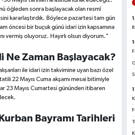
ünü öğleden sonra başlayacak olan resmî
sini kararlaştırdık. Böylece pazartesi tam gün
1
am öncesi bir buçuk günü idari izin kapsamına
R
ânı vermiş oluyoruz. Hayırlı olsun diyorum."
1
F
li Ne Zaman Başlayacak?
G
alışanları ile idari izin takvimine uyan bazı özel
S
 tatili 22 Mayıs Cuma akşamı mesai bitimiyle
lar 23 Mayıs Cumartesi gününden itibaren
1
ilecek.
K
F
urban Bayramı Tarihleri
T
K