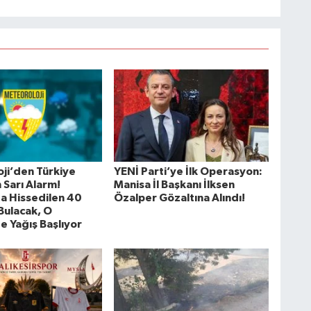
ji’den Türkiye
YENİ Parti’ye İlk Operasyon:
n Sarı Alarm!
Manisa İl Başkanı İlksen
da Hissedilen 40
Özalper Gözaltına Alındı!
Bulacak, O
e Yağış Başlıyor