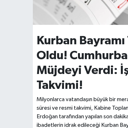
İvrindi
KENT GÜNDEMİ
Kurban Bayramı 
Kepsut
Oldu! Cumhurba
KÜLTÜR-SANAT
Müjdeyi Verdi: 
MAGAZİN
Takvimi!
MANŞET
Milyonlarca vatandaşın büyük bir mera
Manyas
süresi ve resmi takvimi, Kabine Topl
OLAY
Erdoğan tarafından yapılan son dakika
ibadetlerin idrak edileceği Kurban Bay