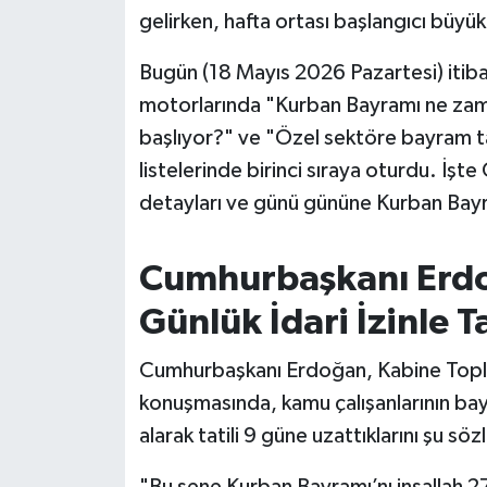
OTOMOTİV
gelirken, hafta ortası başlangıcı büyük 
Resmi İlanlar
Bugün (18 Mayıs 2026 Pazartesi) itib
motorlarında "Kurban Bayramı ne zama
SAĞLIK
başlıyor?" ve "Özel sektöre bayram tat
listelerinde birinci sıraya oturdu. İşt
Savaştepe
detayları ve günü gününe Kurban Bayr
SEYAHAT
Cumhurbaşkanı Erdo
SİYASET
Günlük İdari İzinle Ta
Sındırgı
Cumhurbaşkanı Erdoğan, Kabine Toplan
SPOR
konuşmasında, kamu çalışanlarının bay
alarak tatili 9 güne uzattıklarını şu sö
SÜRMANŞET
"Bu sene Kurban Bayramı’nı inşallah 2