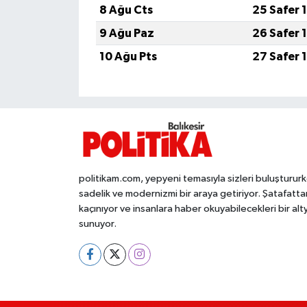
8 Ağu Cts
25 Safer 
İvrindi
9 Ağu Paz
26 Safer 
10 Ağu Pts
27 Safer 
KENT GÜNDEMİ
Kepsut
KÜLTÜR-SANAT
MAGAZİN
politikam.com, yepyeni temasıyla sizleri buluşturur
sadelik ve modernizmi bir araya getiriyor. Şatafatta
MANŞET
kaçınıyor ve insanlara haber okuyabilecekleri bir alt
sunuyor.
Manyas
OLAY