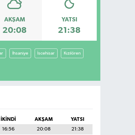
AKŞAM
YATSI
20:08
21:38
ar
İhsaniye
İscehisar
Kızılören
I
İKINDI
AKŞAM
YATSI
16:56
20:08
21:38