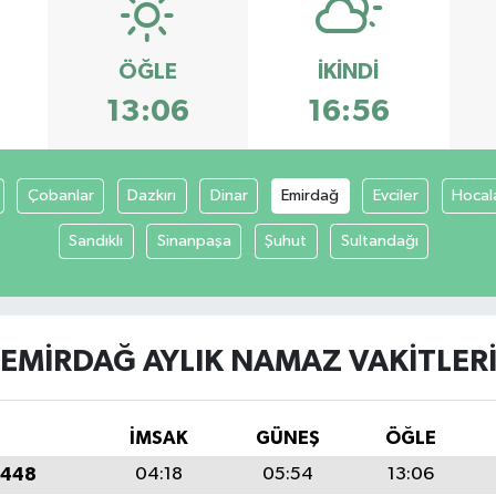
ÖĞLE
İKINDI
13:06
16:56
Çobanlar
Dazkırı
Dinar
Emirdağ
Evciler
Hocal
Sandıklı
Sinanpaşa
Şuhut
Sultandağı
EMIRDAĞ AYLIK NAMAZ VAKITLER
İMSAK
GÜNEŞ
ÖĞLE
1448
04:18
05:54
13:06