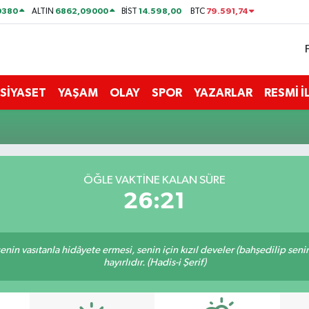
0380
6862,09000
14.598,00
79.591,74
ALTIN
BİST
BTC
SİYASET
YAŞAM
OLAY
SPOR
YAZARLAR
RESMİ 
ÖĞLE VAKTİNE KALAN SÜRE
26:21
n senin vasıtanla hidâyete ermesi, senin için kızıl develer (bahşedilip s
hayırlıdır. (Hadis-i Şerif)