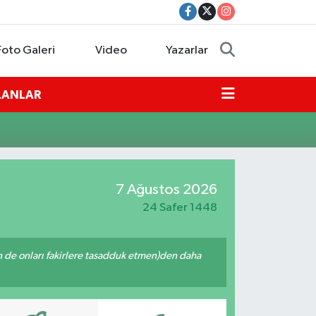
Foto Galeri
Video
Yazarlar
İLANLAR
7 Ağustos 2026
24 Safer 1448
enin de onları fakirlere tasadduk etmen)den daha