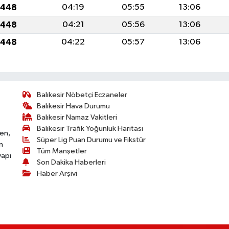
1448
04:19
05:55
13:06
1448
04:21
05:56
13:06
1448
04:22
05:57
13:06
Balıkesir Nöbetçi Eczaneler
Balıkesir Hava Durumu
Balıkesir Namaz Vakitleri
Balıkesir Trafik Yoğunluk Haritası
ken,
Süper Lig Puan Durumu ve Fikstür
n
Tüm Manşetler
yapı
Son Dakika Haberleri
Haber Arşivi