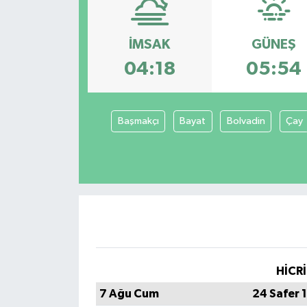
DÜNYA
İMSAK
GÜNEŞ
Dursunbey
04:18
05:54
Edremit
Başmakçı
Bayat
Bolvadin
Çay
EĞİTİM
EKONOMİ
Erdek
Gömeç
Gönen
HİCRİ
7 Ağu Cum
24 Safer 
Havran