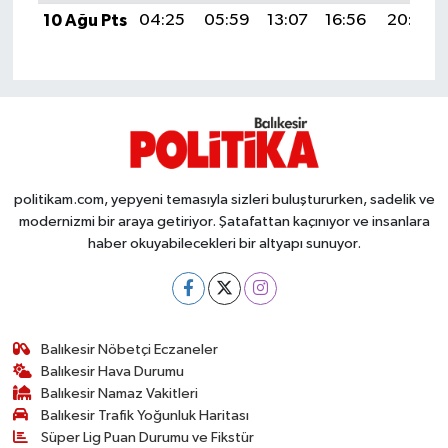
OTOMOTİV
10 Ağu Pts
04:25
05:59
13:07
16:56
20:06
Resmi İlanlar
SAĞLIK
Savaştepe
politikam.com, yepyeni temasıyla sizleri buluştururken, sadelik ve
SEYAHAT
modernizmi bir araya getiriyor. Şatafattan kaçınıyor ve insanlara
haber okuyabilecekleri bir altyapı sunuyor.
SİYASET
Sındırgı
Balıkesir Nöbetçi Eczaneler
SPOR
Balıkesir Hava Durumu
Balıkesir Namaz Vakitleri
SÜRMANŞET
Balıkesir Trafik Yoğunluk Haritası
Süper Lig Puan Durumu ve Fikstür