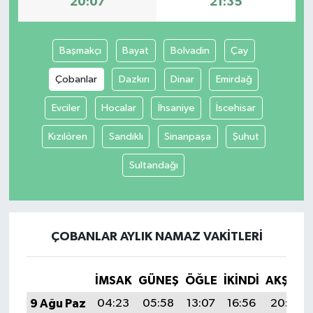
20:07
21:35
İvrindi
Başmakçı
Bayat
Bolvadin
Çay
KENT GÜNDEMİ
Çobanlar
Dazkırı
Dinar
Emirdağ
Kepsut
Evciler
Hocalar
İhsaniye
İscehisar
Kızılören
Sandıklı
Sinanpaşa
Şuhut
KÜLTÜR-SANAT
Sultandağı
MAGAZİN
MANŞET
ÇOBANLAR AYLIK NAMAZ VAKITLERI
Manyas
İMSAK
GÜNEŞ
ÖĞLE
İKINDI
AKŞAM
OLAY
9 Ağu Paz
04:23
05:58
13:07
16:56
20:07