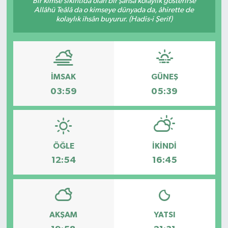
Bir kimse sıkıntıda olan bir şahsa kolaylık gösterirse
Allâhü Teâlâ da o kimseye dünyada da, âhirette de
DÜNYA
kolaylık ihsân buyurur. (Hadis-i Şerif)
Dursunbey
Edremit
İMSAK
GÜNEŞ
03:59
05:39
EĞİTİM
EKONOMİ
ÖĞLE
İKINDI
Erdek
12:54
16:45
Gömeç
Gönen
AKŞAM
YATSI
Havran