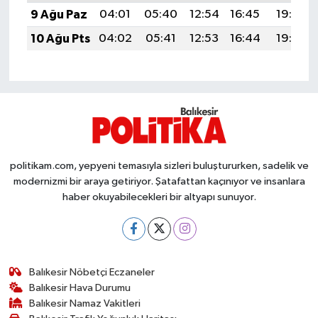
OTOMOTİV
9 Ağu Paz
04:01
05:40
12:54
16:45
19:57
10 Ağu Pts
04:02
05:41
12:53
16:44
19:56
Resmi İlanlar
SAĞLIK
Savaştepe
SEYAHAT
politikam.com, yepyeni temasıyla sizleri buluştururken, sadelik ve
modernizmi bir araya getiriyor. Şatafattan kaçınıyor ve insanlara
SİYASET
haber okuyabilecekleri bir altyapı sunuyor.
Sındırgı
SPOR
Balıkesir Nöbetçi Eczaneler
Balıkesir Hava Durumu
SÜRMANŞET
Balıkesir Namaz Vakitleri