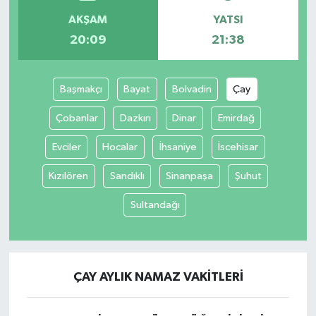
AKŞAM
YATSI
İvrindi
20:09
21:38
KENT GÜNDEMİ
Başmakçı
Bayat
Bolvadin
Çay
Kepsut
Çobanlar
Dazkırı
Dinar
Emirdağ
KÜLTÜR-SANAT
Evciler
Hocalar
İhsaniye
İscehisar
Kızılören
Sandıklı
Sinanpaşa
Şuhut
MAGAZİN
Sultandağı
MANŞET
Manyas
ÇAY AYLIK NAMAZ VAKITLERI
OLAY