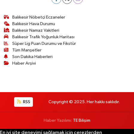
Susurluk
Balıkesir Nöbetçi Eczaneler
TARİHTE BUGÜN
Balıkesir Hava Durumu
Balıkesir Namaz Vakitleri
TEKNOLOJİ
Balıkesir Trafik Yoğunluk Haritası
Süper Lig Puan Durumu ve Fikstür
Tüm Manşetler
Trend
Son Dakika Haberleri
Haber Arşivi
TÜRKİYE
VİZYONDAKİLER
YAŞAM
RSS
Copyright © 2025. Her hakkı saklıdır.
Haber Yazılımı:
TE Bilişim
En iyi site deneyimi sağlamak için çerezlerden