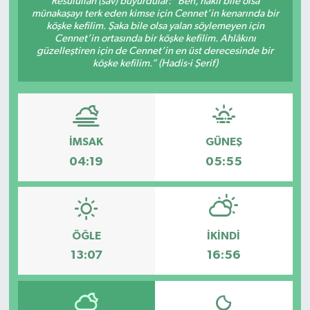
Resûlullah (sav) buyurdular: “Ben, haklı bile olsa
münakaşayı terk eden kimse için Cennet’in kenarında bir
DÜNYA
köşke kefilim. Şaka bile olsa yalan söylemeyen için
Cennet’in ortasında bir köşke kefilim. Ahlâkını
güzelleştiren için de Cennet’in en üst derecesinde bir
Dursunbey
köşke kefilim.” (Hadis-i Şerif)
Edremit
EĞİTİM
İMSAK
GÜNEŞ
04:19
05:55
EKONOMİ
Erdek
ÖĞLE
İKINDI
Gömeç
13:07
16:56
Gönen
Havran