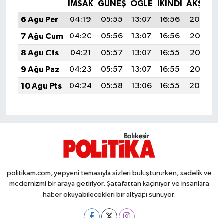
OTOMOTİV
İMSAK
GÜNEŞ
ÖĞLE
İKINDI
AKŞAM
6 Ağu Per
04:19
05:55
13:07
16:56
20:09
Resmi İlanlar
7 Ağu Cum
04:20
05:56
13:07
16:56
20:08
SAĞLIK
8 Ağu Cts
04:21
05:57
13:07
16:55
20:07
9 Ağu Paz
04:23
05:57
13:07
16:55
20:06
Savaştepe
10 Ağu Pts
04:24
05:58
13:06
16:55
20:04
SEYAHAT
SİYASET
Sındırgı
politikam.com, yepyeni temasıyla sizleri buluştururken, sadelik ve
SPOR
modernizmi bir araya getiriyor. Şatafattan kaçınıyor ve insanlara
haber okuyabilecekleri bir altyapı sunuyor.
SÜRMANŞET