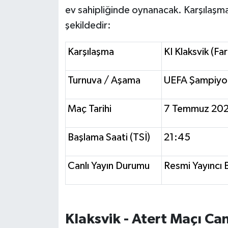
OTOMOTİV
ev sahipliğinde oynanacak. Karşılaşma
şekildedir:
Resmi İlanlar
Karşılaşma
KI Klaksvik (Fa
SAĞLIK
Turnuva / Aşama
UEFA Şampiyonla
Savaştepe
SEYAHAT
Maç Tarihi
7 Temmuz 2026
SİYASET
Başlama Saati (TSİ)
21:45
Sındırgı
Canlı Yayın Durumu
Resmi Yayıncı
SPOR
SÜRMANŞET
Klaksvik - Atert Maçı Ca