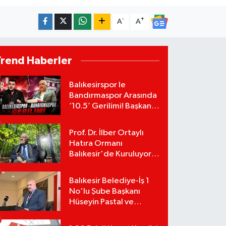
-
+
A
A
Trend Haberler
Balıkesirspor le
Bandırmaspor Arasında
‘10.5’ Gerilimi! Başkan
Mert Alper Acar’dan
Murat Karakoyun'a Sert
Prof. Dr. İlber Ortaylı
Tepki!
Hatıra Ormanı
Balıkesir'de Kuruluyor!
TEMA Vakfı Fidan
Bağışlarını Başlattı!
Balıkesir Belediye-İş 1
No'lu Şube Başkanı
Hüseyin Pastal ve
Yönetimi İstifa Ederek
ÇAĞDAŞ-SEN'e Geçti