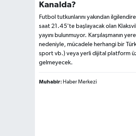
Kanalda?
Susurluk
Futbol tutkunlarını yakından ilgilendir
TARİHTE BUGÜN
saat 21.45'te başlayacak olan Klaksvik
yayını bulunmuyor. Karşılaşmanın yerel 
TEKNOLOJİ
nedeniyle, mücadele herhangi bir Türk
Trend
sport vb.) veya yerli dijital platform ü
gelmeyecek.
TÜRKİYE
Muhabir:
Haber Merkezi
VİZYONDAKİLER
YAŞAM