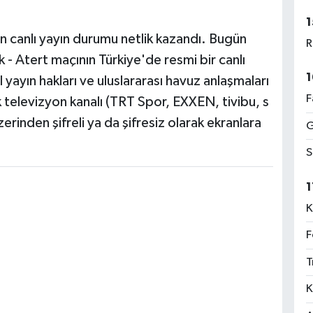
1
en canlı yayın durumu netlik kazandı. Bugün
R
 - Atert maçının Türkiye'de resmi bir canlı
1
yayın hakları ve uluslararası havuz anlaşmaları
F
 televizyon kanalı (TRT Spor, EXXEN, tivibu, s
zerinden şifreli ya da şifresiz olarak ekranlara
G
S
1
K
F
T
K