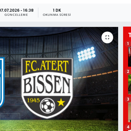
07.07.2026 - 16:38
1 DK
GÜNCELLEME
OKUNMA SÜRESI
1
2
3
4