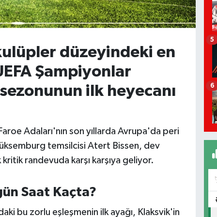
5
ulüpler düzeyindeki en
 UEFA Şampiyonlar
6
sezonunun ilk heyecanı
aroe Adaları'nın son yıllarda Avrupa'da peri
e Lüksemburg temsilcisi Atert Bissen, dev
kritik randevuda karşı karşıya geliyor.
gün Saat Kaçta?
ki bu zorlu eşleşmenin ilk ayağı, Klaksvik'in