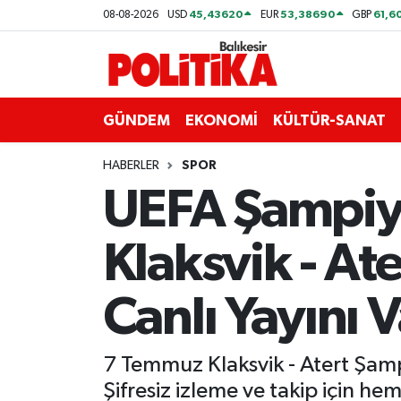
45,43620
53,38690
61,6
08-08-2026
USD
EUR
GBP
ASTROLOJİ
Balıkesir Nöbetçi Eczaneler
Ayvalık
Balıkesir Hava Durumu
GÜNDEM
EKONOMİ
KÜLTÜR-SANAT
Balya
Balıkesir Namaz Vakitleri
HABERLER
SPOR
UEFA Şampiyon
Bandırma
Balıkesir Trafik Yoğunluk Haritası
Klaksvik - At
Bigadiç
Süper Lig Puan Durumu ve Fikstür
BİYOGRAFİLER
Tüm Manşetler
Canlı Yayını 
Burhaniye
Son Dakika Haberleri
7 Temmuz Klaksvik - Atert Şamp
ÇEVRE
Haber Arşivi
Şifresiz izleme ve takip için hem