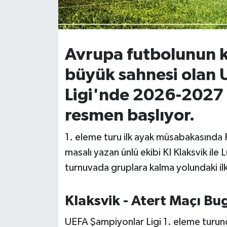
İvrindi
KENT GÜNDEMİ
Avrupa futbolunun k
büyük sahnesi olan
Kepsut
Ligi'nde 2026-2027 
KÜLTÜR-SANAT
resmen başlıyor.
MAGAZİN
1. eleme turu ilk ayak müsabakasında F
masalı yazan ünlü ekibi KI Klaksvik il
MANŞET
turnuvada gruplara kalma yolundaki ilk 
Manyas
Klaksvik - Atert Maçı Bu
OLAY
UEFA Şampiyonlar Ligi 1. eleme turunda