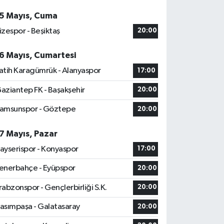
5 Mayıs, Cuma
izespor - Beşiktaş
20:00
6 Mayıs, Cumartesi
atih Karagümrük - Alanyaspor
17:00
aziantep FK - Başakşehir
20:00
amsunspor - Göztepe
20:00
7 Mayıs, Pazar
ayserispor - Konyaspor
17:00
enerbahçe - Eyüpspor
20:00
rabzonspor - Gençlerbirliği S.K.
20:00
asımpaşa - Galatasaray
20:00