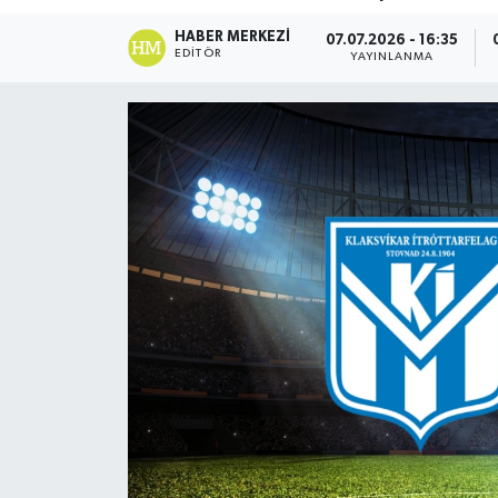
DÜNYA
HABER MERKEZI
07.07.2026 - 16:35
EDITÖR
YAYINLANMA
Dursunbey
Edremit
EĞİTİM
EKONOMİ
Erdek
Gömeç
Gönen
Havran