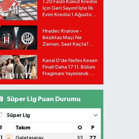
1.20 Faizli Konut Kredisi
İçin Geri Sayım! İşte İlk
Evim Kredisi 1 Ağustos
Başvuru Şartları ve
Hesaplama Tablosu:
Hradec Kralove -
Beşiktaş Maçı Ne
Zaman, Saat Kaçta?
UEFA Avrupa Ligi 3. Ön
Eleme Turu Yayın
Kanal D’de Nefes Kesen
Detayları!
Final! Daha 17 11. Bölüm
Fragmanı Yayınlandı Mı?
Leyla ve Aras İçin Yolun
Sonu Mu?
Süper Lig Puan Durumu
Süper Lig
#
Takım
O
P
1
Galatasaray
33
77