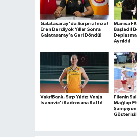
Galatasaray'da Sürpriz İmza!
Manisa FK
Eren Derdiyok Yıllar Sonra
Başladı! 
Galatasaray’a Geri Döndü!
Deplasman
Ayrıldı!
VakıfBank, Sırp Yıldız Vanja
Filenin Su
Ivanovic'i Kadrosuna Kattı!
Mağlup Et
Şampiyon
Gösterisi!