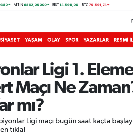
0380
6862,09000
14.598,00
79.591,74
ALTIN
BİST
BTC
SİYASET
YAŞAM
OLAY
SPOR
YAZARLAR
RESMİ 
lar Ligi 1. Eleme
ert Maçı Ne Zaman
Var mı?
iyonlar Ligi maçı bugün saat kaçta başlay
en tıkla!