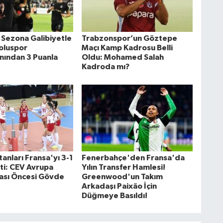
 Sezona Galibiyetle
Trabzonspor’un Göztepe
Boluspor
Maçı Kamp Kadrosu Belli
ından 3 Puanla
Oldu: Mohamed Salah
Kadroda mı?
ltanları Fransa'yı 3-1
Fenerbahçe'den Fransa'da
ti: CEV Avrupa
Yılın Transfer Hamlesi!
ası Öncesi Gövde
Greenwood'un Takım
Arkadaşı Paixão İçin
Düğmeye Basıldı!