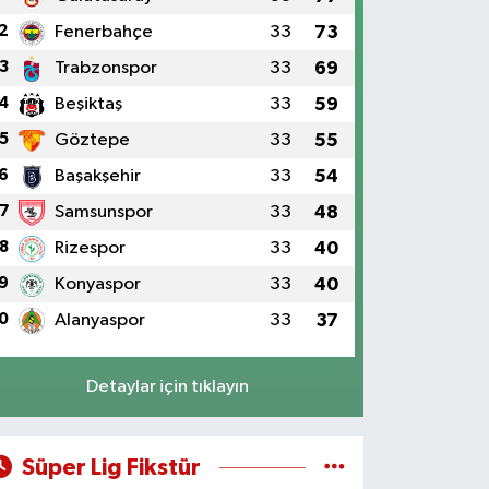
2
Fenerbahçe
33
73
3
Trabzonspor
33
69
4
Beşiktaş
33
59
5
Göztepe
33
55
6
Başakşehir
33
54
7
Samsunspor
33
48
8
Rizespor
33
40
9
Konyaspor
33
40
0
Alanyaspor
33
37
Detaylar için tıklayın
Süper Lig Fikstür