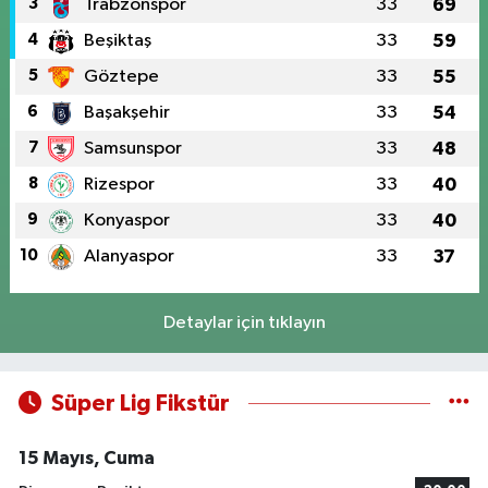
3
Trabzonspor
33
69
4
Beşiktaş
33
59
5
Göztepe
33
55
6
Başakşehir
33
54
7
Samsunspor
33
48
8
Rizespor
33
40
9
Konyaspor
33
40
10
Alanyaspor
33
37
Detaylar için tıklayın
Süper Lig Fikstür
15 Mayıs, Cuma