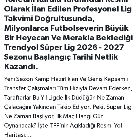
Olarak İlan Edilen Profesyonel Lig
İvrindi
Takvimi Doğrultusunda,
Milyonlarca Futbolseverin Büyük
KENT GÜNDEMİ
Bir Heyecan Ve Merakla Beklediği
Kepsut
Trendyol Süper Lig 2026 - 2027
Sezonu Başlangıç Tarihi Netlik
KÜLTÜR-SANAT
Kazandı.
MAGAZİN
Yeni Sezon Kamp Hazırlıkları Ve Geniş Kapsamlı
Transfer Çalışmaları Tüm Hızıyla Devam Ederken,
MANŞET
Taraftarlar Bu Yıl Ligde İlk Düdüğün Ne Zaman
Çalacağını Yakından Takip Ediyor. Peki, Süper Lig
Manyas
Ne Zaman Başlıyor, İlk Maç Hangi Gün
Oynanacak? İşte TFF'nin Açıkladığı Resmi Yol
OLAY
Haritası...