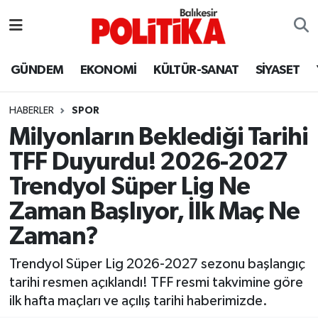
ASTROLOJİ
Balıkesir Nöbetçi Eczaneler
GÜNDEM
EKONOMİ
KÜLTÜR-SANAT
SİYASET
Ayvalık
Balıkesir Hava Durumu
HABERLER
SPOR
Balya
Balıkesir Namaz Vakitleri
Milyonların Beklediği Tarihi
TFF Duyurdu! 2026-2027
Bandırma
Balıkesir Trafik Yoğunluk Haritası
Trendyol Süper Lig Ne
Bigadiç
Süper Lig Puan Durumu ve Fikstür
Zaman Başlıyor, İlk Maç Ne
Zaman?
BİYOGRAFİLER
Tüm Manşetler
Trendyol Süper Lig 2026-2027 sezonu başlangıç
Burhaniye
Son Dakika Haberleri
tarihi resmen açıklandı! TFF resmi takvimine göre
ilk hafta maçları ve açılış tarihi haberimizde.
ÇEVRE
Haber Arşivi