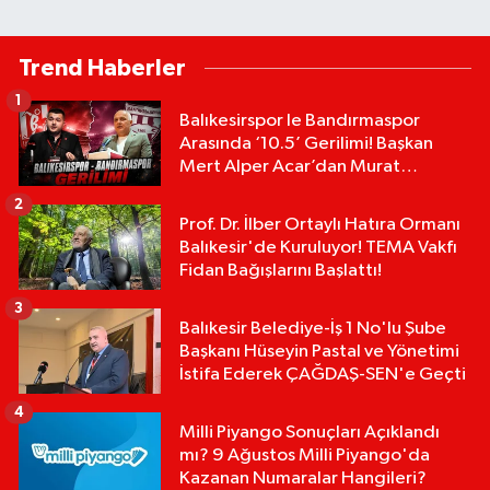
Trend Haberler
1
Balıkesirspor le Bandırmaspor
Arasında ‘10.5’ Gerilimi! Başkan
Mert Alper Acar’dan Murat
Karakoyun'a Sert Tepki!
2
Prof. Dr. İlber Ortaylı Hatıra Ormanı
Balıkesir'de Kuruluyor! TEMA Vakfı
Fidan Bağışlarını Başlattı!
3
Balıkesir Belediye-İş 1 No'lu Şube
Başkanı Hüseyin Pastal ve Yönetimi
İstifa Ederek ÇAĞDAŞ-SEN'e Geçti
4
Milli Piyango Sonuçları Açıklandı
mı? 9 Ağustos Milli Piyango'da
Kazanan Numaralar Hangileri?