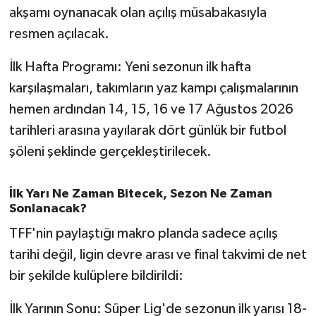
akşamı oynanacak olan açılış müsabakasıyla
Susurluk
resmen açılacak.
TARİHTE BUGÜN
İlk Hafta Programı: Yeni sezonun ilk hafta
TEKNOLOJİ
karşılaşmaları, takımların yaz kampı çalışmalarının
hemen ardından 14, 15, 16 ve 17 Ağustos 2026
Trend
tarihleri arasına yayılarak dört günlük bir futbol
şöleni şeklinde gerçekleştirilecek.
TÜRKİYE
VİZYONDAKİLER
İlk Yarı Ne Zaman Bitecek, Sezon Ne Zaman
Sonlanacak?
YAŞAM
TFF'nin paylaştığı makro planda sadece açılış
tarihi değil, ligin devre arası ve final takvimi de net
bir şekilde kulüplere bildirildi:
İlk Yarının Sonu: Süper Lig'de sezonun ilk yarısı 18-