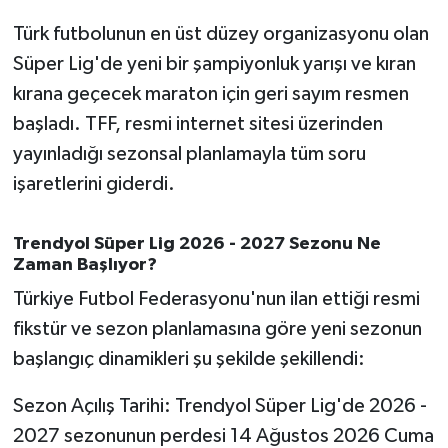
OTOMOTİV
Türk futbolunun en üst düzey organizasyonu olan
Resmi İlanlar
Süper Lig'de yeni bir şampiyonluk yarışı ve kıran
kırana geçecek maraton için geri sayım resmen
SAĞLIK
başladı. TFF, resmi internet sitesi üzerinden
yayınladığı sezonsal planlamayla tüm soru
Savaştepe
işaretlerini giderdi.
SEYAHAT
Trendyol Süper Lig 2026 - 2027 Sezonu Ne
SİYASET
Zaman Başlıyor?
Türkiye Futbol Federasyonu'nun ilan ettiği resmi
Sındırgı
fikstür ve sezon planlamasına göre yeni sezonun
başlangıç dinamikleri şu şekilde şekillendi:
SPOR
Sezon Açılış Tarihi: Trendyol Süper Lig'de 2026 -
SÜRMANŞET
2027 sezonunun perdesi 14 Ağustos 2026 Cuma