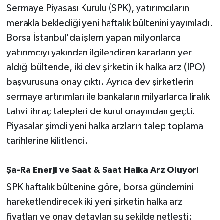
Sermaye Piyasası Kurulu (SPK), yatırımcıların
merakla beklediği yeni haftalık bültenini yayımladı.
İvrindi
Borsa İstanbul'da işlem yapan milyonlarca
KENT GÜNDEMİ
yatırımcıyı yakından ilgilendiren kararların yer
aldığı bültende, iki dev şirketin ilk halka arz (IPO)
Kepsut
başvurusuna onay çıktı. Ayrıca dev şirketlerin
sermaye artırımları ile bankaların milyarlarca liralık
KÜLTÜR-SANAT
tahvil ihraç talepleri de kurul onayından geçti.
MAGAZİN
Piyasalar şimdi yeni halka arzların talep toplama
tarihlerine kilitlendi.
MANŞET
Şa-Ra Enerji ve Saat & Saat Halka Arz Oluyor!
Manyas
SPK haftalık bültenine göre, borsa gündemini
OLAY
hareketlendirecek iki yeni şirketin halka arz
fiyatları ve onay detayları şu şekilde netleşti: