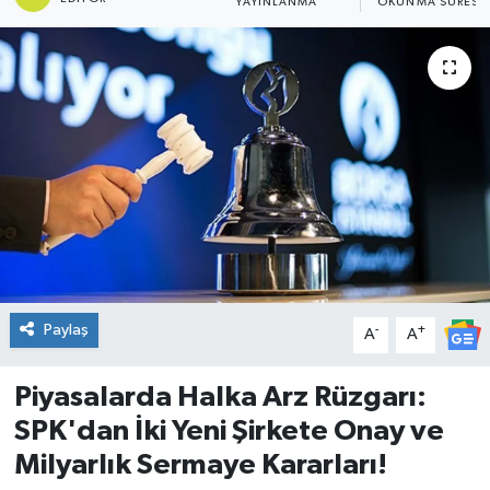
YAYINLANMA
OKUNMA SÜRESI
DÜNYA
Dursunbey
Edremit
EĞİTİM
EKONOMİ
Erdek
Paylaş
-
+
A
A
Gömeç
Piyasalarda Halka Arz Rüzgarı:
SPK'dan İki Yeni Şirkete Onay ve
Gönen
Milyarlık Sermaye Kararları!
Havran