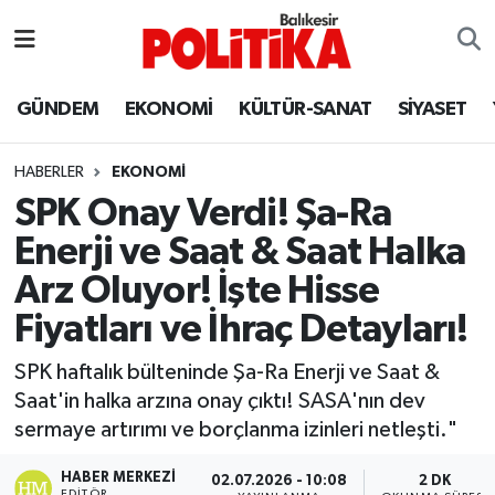
ASTROLOJİ
Balıkesir Nöbetçi Eczaneler
GÜNDEM
EKONOMİ
KÜLTÜR-SANAT
SİYASET
Ayvalık
Balıkesir Hava Durumu
HABERLER
EKONOMİ
Balya
Balıkesir Namaz Vakitleri
SPK Onay Verdi! Şa-Ra
Enerji ve Saat & Saat Halka
Bandırma
Balıkesir Trafik Yoğunluk Haritası
Arz Oluyor! İşte Hisse
Bigadiç
Süper Lig Puan Durumu ve Fikstür
Fiyatları ve İhraç Detayları!
BİYOGRAFİLER
Tüm Manşetler
SPK haftalık bülteninde Şa-Ra Enerji ve Saat &
Saat'in halka arzına onay çıktı! SASA'nın dev
Burhaniye
Son Dakika Haberleri
sermaye artırımı ve borçlanma izinleri netleşti."
ÇEVRE
Haber Arşivi
HABER MERKEZI
02.07.2026 - 10:08
2 DK
EDITÖR