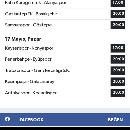
Fatih Karagümrük - Alanyaspor
17:00
Gaziantep FK - Başakşehir
20:00
Samsunspor - Göztepe
20:00
17 Mayıs, Pazar
Kayserispor - Konyaspor
17:00
Fenerbahçe - Eyüpspor
20:00
Trabzonspor - Gençlerbirliği S.K.
20:00
Kasımpaşa - Galatasaray
20:00
Antalyaspor - Kocaelispor
20:00
FACEBOOK
BEĞEN