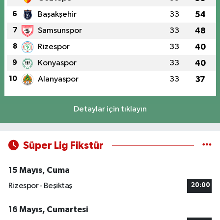
6
Başakşehir
33
54
7
Samsunspor
33
48
8
Rizespor
33
40
9
Konyaspor
33
40
10
Alanyaspor
33
37
Detaylar için tıklayın
Süper Lig Fikstür
15 Mayıs, Cuma
Rizespor - Beşiktaş
20:00
16 Mayıs, Cumartesi