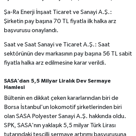
OTOMOTİV
Şa-Ra Enerji İnşaat Ticaret ve Sanayi A.Ş.:
Resmi İlanlar
Şirketin pay başına 70 TL fiyatla ilk halka arz
başvurusu onaylandı.
SAĞLIK
Saat ve Saat Sanayi ve Ticaret A.Ş.: Saat
Savaştepe
sektörünün dev markasının pay başına 56 TL sabit
fiyatla halka arz edilmesine karar verildi.
SEYAHAT
SİYASET
SASA'dan 5,5 Milyar Liralık Dev Sermaye
Hamlesi
Sındırgı
Bültenin en dikkat çeken kararlarından biri de
Borsa İstanbul'un lokomotif şirketlerinden biri
SPOR
olan SASA Polyester Sanayi A.Ş. hakkında oldu.
SPK, SASA'nın yaklaşık 5,5 milyar Türk Lirası
SÜRMANŞET
tutarındaki tescilli sermaye artırımı başvurusuna