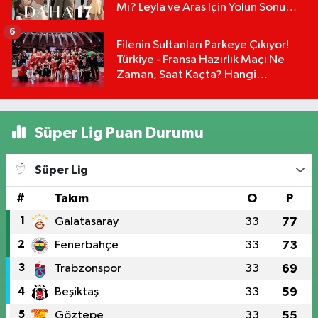
Mı? Leyla ve Aras İçin Yolun Sonu
Mu?
6
Filenin Sultanları Parkeye Çıkıyor!
Türkiye - Fransa Hazırlık Maçı Ne
Zaman, Saat Kaçta? Hangi
Kanalda?
Süper Lig Puan Durumu
Süper Lig
#
Takım
O
P
1
Galatasaray
33
77
2
Fenerbahçe
33
73
3
Trabzonspor
33
69
4
Beşiktaş
33
59
5
Göztepe
33
55