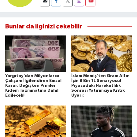
Bunlar da ilginizi çekebilir
Yargıtay’dan Milyonlarca
İslam Memiş’ten Gram Altın
Çalışanı İlgilendiren Emsal
İçin 8 Bin TL Senaryosu!
Karar: Değişken Primler
Piyasadaki Hareketlilik
Kıdem Tazminatına Dahil
Sonrası Yatırımcıya Kritik
Edilecek!
Uyarı: