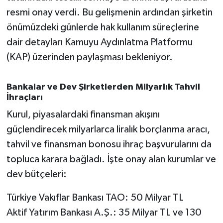
Susurluk
resmi onay verdi. Bu gelişmenin ardından şirketin
önümüzdeki günlerde hak kullanım süreçlerine
TARİHTE BUGÜN
dair detayları Kamuyu Aydınlatma Platformu
(KAP) üzerinden paylaşması bekleniyor.
TEKNOLOJİ
Trend
Bankalar ve Dev Şirketlerden Milyarlık Tahvil
İhraçları
TÜRKİYE
Kurul, piyasalardaki finansman akışını
güçlendirecek milyarlarca liralık borçlanma aracı,
VİZYONDAKİLER
tahvil ve finansman bonosu ihraç başvurularını da
topluca karara bağladı. İşte onay alan kurumlar ve
YAŞAM
dev bütçeleri:
Türkiye Vakıflar Bankası TAO: 50 Milyar TL
Aktif Yatırım Bankası A.Ş.: 35 Milyar TL ve 130