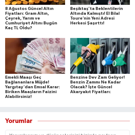
8 Ağustos Güncel Altın
Beşiktaş’ta Beklentilerin
Fiyatları: Gram Altın,
Altında Kalmıştı! El Bilal
Çeyrek, Yarım ve
Toure’nin Yeni Adresi
Cumhuriyet Altını Bugün
Herkesi Şaşırttı!
Kaç TL Oldu?
Emekli Maaşı Geç
Benzine Dev Zam Geliyor!
Bağlananlara Müjde!
Benzin Zammı Ne Kadar
Yargıtay'dan Emsal Karar:
Olacak? İşte Güncel
Biriken Maaşların Faizini
Akaryakıt Fiyatları:
Alabilirsiniz!
Yorumlar