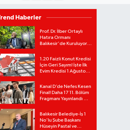
Trend Haberler
Prof. Dr. İlber Ortaylı
Hatıra Ormanı
Balıkesir'de Kuruluyor!
TEMA Vakfı Fidan
Bağışlarını Başlattı!
1.20 Faizli Konut Kredisi
İçin Geri Sayım! İşte İlk
Evim Kredisi 1 Ağustos
Başvuru Şartları ve
Hesaplama Tablosu:
Kanal D’de Nefes Kesen
Final! Daha 17 11. Bölüm
Fragmanı Yayınlandı Mı?
Leyla ve Aras İçin Yolun
Sonu Mu?
Balıkesir Belediye-İş 1
No'lu Şube Başkanı
Hüseyin Pastal ve