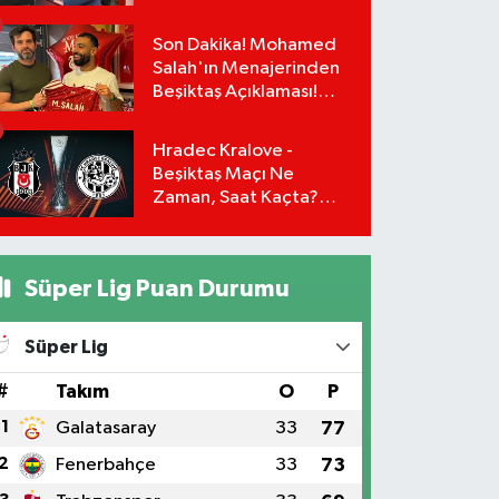
Yönetimi İstifa Ederek
ÇAĞDAŞ-SEN'e Geçti
Son Dakika! Mohamed
Salah'ın Menajerinden
Beşiktaş Açıklaması!
Transfer Gerçekleşiyor
mu?
Hradec Kralove -
Beşiktaş Maçı Ne
Zaman, Saat Kaçta?
UEFA Avrupa Ligi 3. Ön
Eleme Turu Yayın
Detayları!
Süper Lig Puan Durumu
Süper Lig
#
Takım
O
P
1
Galatasaray
33
77
2
Fenerbahçe
33
73