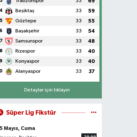
3
Trabzonspor
33
69
4
Beşiktaş
33
59
5
Göztepe
33
55
6
Başakşehir
33
54
7
Samsunspor
33
48
8
Rizespor
33
40
9
Konyaspor
33
40
0
Alanyaspor
33
37
Detaylar için tıklayın
Süper Lig Fikstür
5 Mayıs, Cuma