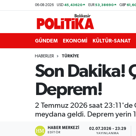
45,43620
53,38690
61,6
06-08-2026
USD
EUR
GBP
ASTROLOJİ
Balıkesir Nöbetçi Eczaneler
Ayvalık
Balıkesir Hava Durumu
GÜNDEM
EKONOMİ
KÜLTÜR-SANAT
Balya
Balıkesir Namaz Vakitleri
HABERLER
TÜRKİYE
Son Dakika! 
Bandırma
Balıkesir Trafik Yoğunluk Haritası
Deprem!
Bigadiç
Süper Lig Puan Durumu ve Fikstür
BİYOGRAFİLER
Tüm Manşetler
2 Temmuz 2026 saat 23:11'de Ç
meydana geldi. Deprem yerin 1
Burhaniye
Son Dakika Haberleri
HABER MERKEZI
02.07.2026 - 23:29
ÇEVRE
Haber Arşivi
EDITÖR
YAYINLANMA