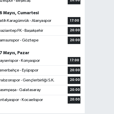
izespor - Beşiktaş
20:00
6 Mayıs, Cumartesi
atih Karagümrük - Alanyaspor
17:00
aziantep FK - Başakşehir
20:00
amsunspor - Göztepe
20:00
7 Mayıs, Pazar
ayserispor - Konyaspor
17:00
enerbahçe - Eyüpspor
20:00
rabzonspor - Gençlerbirliği S.K.
20:00
asımpaşa - Galatasaray
20:00
ntalyaspor - Kocaelispor
20:00