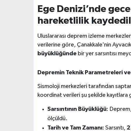
Ege Denizi’nde gece 
İvrindi
hareketlilik kaydedil
KENT GÜNDEMİ
Uluslararası deprem izleme merkezleri
Kepsut
verilerine göre, Çanakkale'nin Ayvacık
büyüklüğünde
bir yer sarsıntısı mey
KÜLTÜR-SANAT
Depremin Teknik Parametreleri ve 
MAGAZİN
Sismoloji merkezleri tarafından sapt
MANŞET
koordinat verileri şu şekilde kayıtlara 
Manyas
Sarsıntının Büyüklüğü:
Deprem, 
ölçüldü.
OLAY
Tarih ve Tam Zamanı:
Sarsıntı,
2