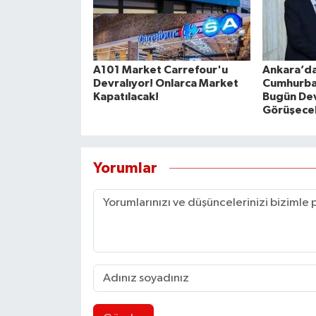
A101 Market Carrefour'u
Ankara’da 
Devralıyor! Onlarca Market
Cumhurba
Kapatılacak!
Bugün Devl
Görüşece
Yorumlar