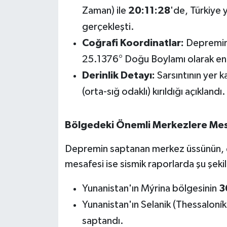
OTOMOTİV
Zaman) ile
20:11:28
'de, Türkiye 
gerçekleşti.
Resmi İlanlar
Coğrafi Koordinatlar:
Depremin
SAĞLIK
25.1376° Doğu Boylamı olarak enl
Derinlik Detayı:
Sarsıntının yer 
Savaştepe
(orta-sığ odaklı) kırıldığı açıklandı.
SEYAHAT
Bölgedeki Önemli Merkezlere Mes
SİYASET
Depremin saptanan merkez üssünün, çe
Sındırgı
mesafesi ise sismik raporlarda şu şekil
SPOR
Yunanistan'ın Mýrina bölgesinin
3
Yunanistan'ın Selanik (Thessaloník
SÜRMANŞET
saptandı.