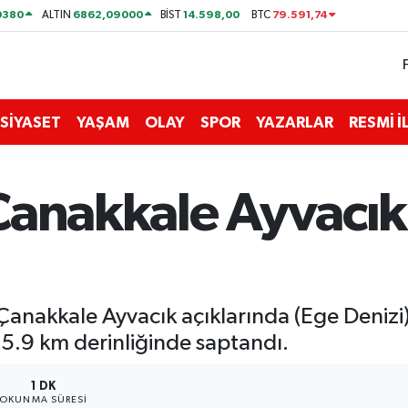
0380
6862,09000
14.598,00
79.591,74
ALTIN
BİST
BTC
SİYASET
YAŞAM
OLAY
SPOR
YAZARLAR
RESMİ 
Çanakkale Ayvacık
anakkale Ayvacık açıklarında (Ege Deniz
5.9 km derinliğinde saptandı.
1 DK
OKUNMA SÜRESI