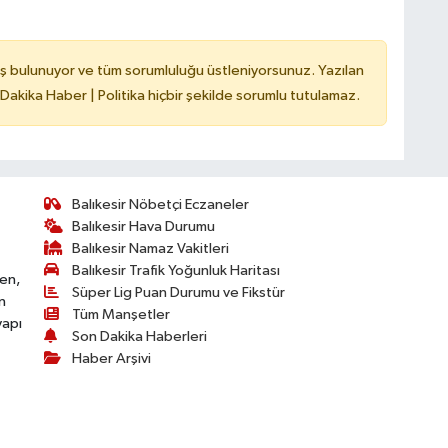
ş bulunuyor ve tüm sorumluluğu üstleniyorsunuz. Yazılan
 Dakika Haber | Politika hiçbir şekilde sorumlu tutulamaz.
Balıkesir Nöbetçi Eczaneler
Balıkesir Hava Durumu
Balıkesir Namaz Vakitleri
Balıkesir Trafik Yoğunluk Haritası
ken,
Süper Lig Puan Durumu ve Fikstür
n
Tüm Manşetler
yapı
Son Dakika Haberleri
Haber Arşivi