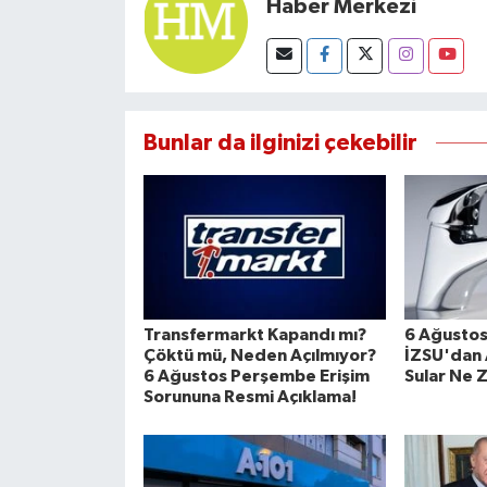
Haber Merkezi
Bunlar da ilginizi çekebilir
Transfermarkt Kapandı mı?
6 Ağustos 
Çöktü mü, Neden Açılmıyor?
İZSU'dan 
6 Ağustos Perşembe Erişim
Sular Ne 
Sorununa Resmi Açıklama!