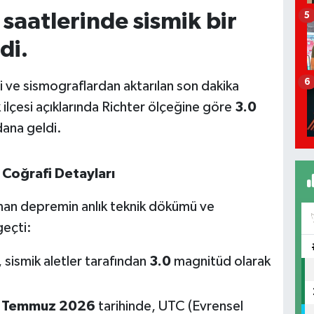
saatlerinde sismik bir
5
di.
6
 ve sismograflardan aktarılan son dakika
 ilçesi açıklarında Richter ölçeğine göre
3.0
dana geldi.
Coğrafi Detayları
anan depremin anlık teknik dökümü ve
geçti:
sismik aletler tarafından
3.0
magnitüd olarak
 Temmuz 2026
tarihinde, UTC (Evrensel