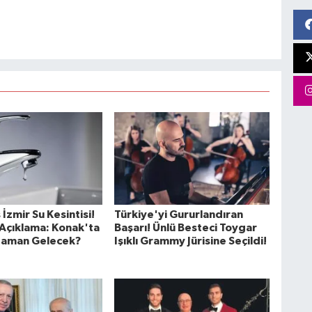
İzmir Su Kesintisi!
Türkiye'yi Gururlandıran
Açıklama: Konak'ta
Başarı! Ünlü Besteci Toygar
Zaman Gelecek?
Işıklı Grammy Jürisine Seçildi!