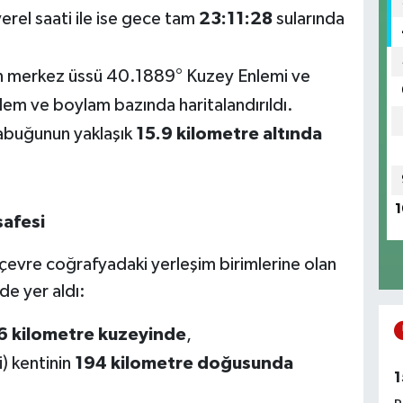
yerel saati ile ise gece tam
23:11:28
sularında
 merkez üssü 40.1889° Kuzey Enlemi ve
em ve boylam bazında haritalandırıldı.
kabuğunun yaklaşık
15.9 kilometre altında
1
afesi
vre coğrafyadaki yerleşim birimlerine olan
de yer aldı:
6 kilometre kuzeyinde
,
i) kentinin
194 kilometre doğusunda
1