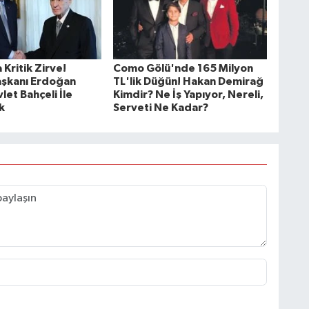
Kritik Zirve!
Como Gölü'nde 165 Milyon
şkanı Erdoğan
TL'lik Düğün! Hakan Demirağ
et Bahçeli İle
Kimdir? Ne İş Yapıyor, Nereli,
k
Serveti Ne Kadar?