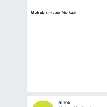
Susurluk
Muhabir:
Haber Merkezi
TARİHTE BUGÜN
TEKNOLOJİ
Trend
TÜRKİYE
VİZYONDAKİLER
YAŞAM
EDITÖR