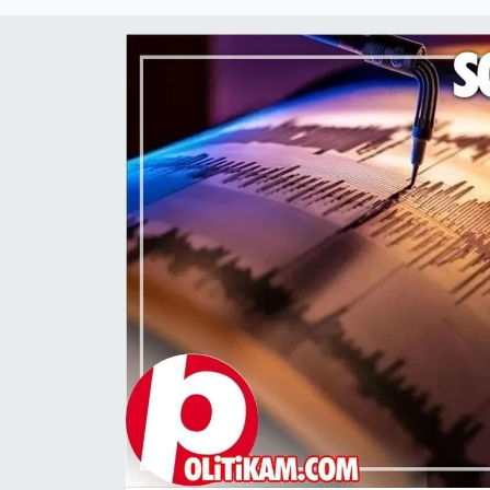
DÜNYA
Dursunbey
Edremit
EĞİTİM
EKONOMİ
Erdek
Gömeç
Gönen
Havran