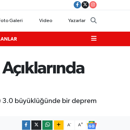
Foto Galeri
Video
Yazarlar
İLANLAR
 Açıklarında
i) 3.0 büyüklüğünde bir deprem
-
+
A
A