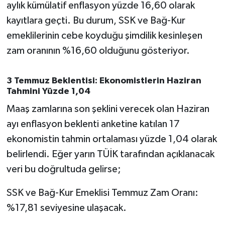
aylık kümülatif enflasyon yüzde 16,60 olarak
Susurluk
kayıtlara geçti. Bu durum, SSK ve Bağ-Kur
TARİHTE BUGÜN
emeklilerinin cebe koyduğu şimdilik kesinleşen
zam oranının %16,60 olduğunu gösteriyor.
TEKNOLOJİ
3 Temmuz Beklentisi: Ekonomistlerin Haziran
Trend
Tahmini Yüzde 1,04
Maaş zamlarına son şeklini verecek olan Haziran
TÜRKİYE
ayı enflasyon beklenti anketine katılan 17
VİZYONDAKİLER
ekonomistin tahmin ortalaması yüzde 1,04 olarak
belirlendi. Eğer yarın TÜİK tarafından açıklanacak
YAŞAM
veri bu doğrultuda gelirse;
SSK ve Bağ-Kur Emeklisi Temmuz Zam Oranı:
%17,81 seviyesine ulaşacak.