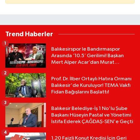
Trend Haberler
1
Balıkesirspor le Bandırmaspor
Arasında ‘10.5’ Gerilimi! Başkan
Mert Alper Acar’dan Murat
Karakoyun'a Sert Tepki!
2
Prof. Dr. İlber Ortaylı Hatıra Ormanı
Balıkesir'de Kuruluyor! TEMA Vakfı
Fidan Bağışlarını Başlattı!
3
Balıkesir Belediye-İş 1 No'lu Şube
Başkanı Hüseyin Pastal ve Yönetimi
İstifa Ederek ÇAĞDAŞ-SEN'e Geçti
4
1.20 Faizli Konut Kredisi İçin Geri