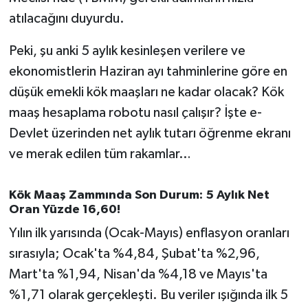
OTOMOTİV
atılacağını duyurdu.
Resmi İlanlar
Peki, şu anki 5 aylık kesinleşen verilere ve
ekonomistlerin Haziran ayı tahminlerine göre en
SAĞLIK
düşük emekli kök maaşları ne kadar olacak? Kök
Savaştepe
maaş hesaplama robotu nasıl çalışır? İşte e-
Devlet üzerinden net aylık tutarı öğrenme ekranı
SEYAHAT
ve merak edilen tüm rakamlar…
SİYASET
Kök Maaş Zammında Son Durum: 5 Aylık Net
Oran Yüzde 16,60!
Sındırgı
Yılın ilk yarısında (Ocak-Mayıs) enflasyon oranları
SPOR
sırasıyla; Ocak'ta %4,84, Şubat'ta %2,96,
Mart'ta %1,94, Nisan'da %4,18 ve Mayıs'ta
SÜRMANŞET
%1,71 olarak gerçekleşti. Bu veriler ışığında ilk 5