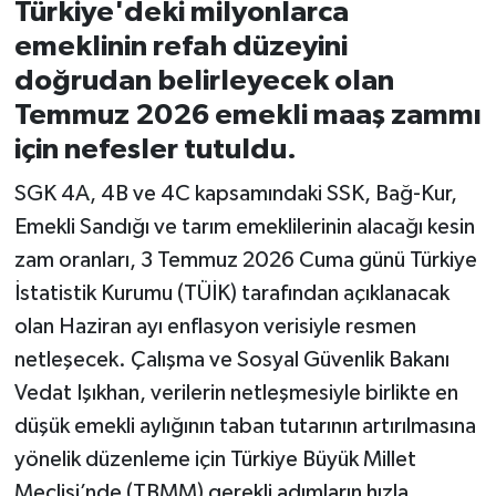
Türkiye'deki milyonlarca
emeklinin refah düzeyini
İvrindi
doğrudan belirleyecek olan
KENT GÜNDEMİ
Temmuz 2026 emekli maaş zammı
için nefesler tutuldu.
Kepsut
SGK 4A, 4B ve 4C kapsamındaki SSK, Bağ-Kur,
KÜLTÜR-SANAT
Emekli Sandığı ve tarım emeklilerinin alacağı kesin
zam oranları, 3 Temmuz 2026 Cuma günü Türkiye
MAGAZİN
İstatistik Kurumu (TÜİK) tarafından açıklanacak
olan Haziran ayı enflasyon verisiyle resmen
MANŞET
netleşecek. Çalışma ve Sosyal Güvenlik Bakanı
Manyas
Vedat Işıkhan, verilerin netleşmesiyle birlikte en
düşük emekli aylığının taban tutarının artırılmasına
OLAY
yönelik düzenleme için Türkiye Büyük Millet
Meclisi’nde (TBMM) gerekli adımların hızla