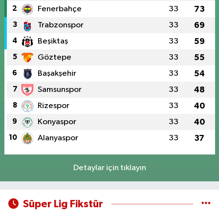
2
Fenerbahçe
33
73
3
Trabzonspor
33
69
4
Beşiktaş
33
59
5
Göztepe
33
55
6
Başakşehir
33
54
7
Samsunspor
33
48
8
Rizespor
33
40
9
Konyaspor
33
40
10
Alanyaspor
33
37
Detaylar için tıklayın
Süper Lig Fikstür