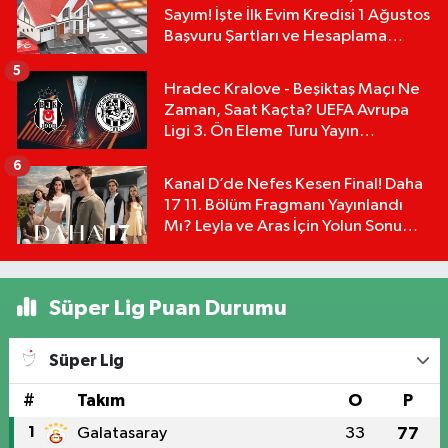
Sayım! İşte İlk Evim Kredisi 1 Ağustos
Başvuru Şartları ve Hesaplama
Tablosu:
5
Hradec Kralove - Beşiktaş Maçı Ne
Zaman, Saat Kaçta? UEFA Avrupa
Ligi 3. Ön Eleme Turu Yayın
Detayları!
6
Kanal D’de Nefes Kesen Final! Daha
17 11. Bölüm Fragmanı Yayınlandı
Mı? Leyla ve Aras İçin Yolun Sonu
Mu?
Süper Lig Puan Durumu
Süper Lig
#
Takım
O
P
1
Galatasaray
33
77