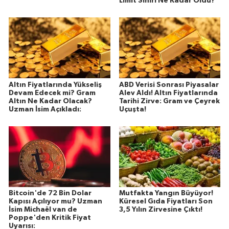
Limit Sınırı Ne Kadar Oldu?
Altın Fiyatlarında Yükseliş
ABD Verisi Sonrası Piyasalar
Devam Edecek mi? Gram
Alev Aldı! Altın Fiyatlarında
Altın Ne Kadar Olacak?
Tarihi Zirve: Gram ve Çeyrek
Uzman İsim Açıkladı:
Uçuşta!
Bitcoin'de 72 Bin Dolar
Mutfakta Yangın Büyüyor!
Kapısı Açılıyor mu? Uzman
Küresel Gıda Fiyatları Son
İsim Michaël van de
3,5 Yılın Zirvesine Çıktı!
Poppe'den Kritik Fiyat
Uyarısı: