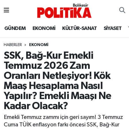
ASTROLOJİ
Balıkesir Nöbetçi Eczaneler
GÜNDEM
EKONOMİ
KÜLTÜR-SANAT
SİYASET
Ayvalık
Balıkesir Hava Durumu
HABERLER
EKONOMİ
Balya
Balıkesir Namaz Vakitleri
SSK, Bağ-Kur Emekli
Temmuz 2026 Zam
Bandırma
Balıkesir Trafik Yoğunluk Haritası
Oranları Netleşiyor! Kök
Bigadiç
Süper Lig Puan Durumu ve Fikstür
Maaş Hesaplama Nasıl
Yapılır? Emekli Maaşı Ne
BİYOGRAFİLER
Tüm Manşetler
Kadar Olacak?
Burhaniye
Son Dakika Haberleri
Emekli Temmuz zammı için geri sayım! 3 Temmuz
Cuma TÜİK enflasyon farkı öncesi SSK, Bağ-Kur
ÇEVRE
Haber Arşivi