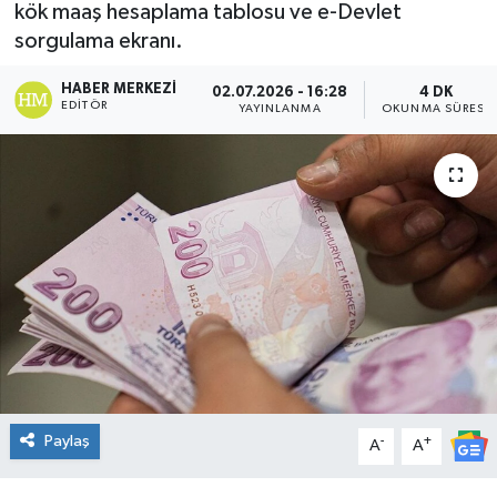
kök maaş hesaplama tablosu ve e-Devlet
DÜNYA
sorgulama ekranı.
HABER MERKEZI
02.07.2026 - 16:28
4 DK
Dursunbey
EDITÖR
YAYINLANMA
OKUNMA SÜRESI
Edremit
EĞİTİM
EKONOMİ
Erdek
Gömeç
Gönen
Paylaş
-
+
A
A
Havran