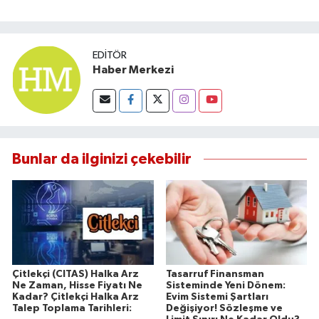
EDITÖR
Haber Merkezi
Bunlar da ilginizi çekebilir
Çitlekçi (CITAS) Halka Arz
Tasarruf Finansman
Ne Zaman, Hisse Fiyatı Ne
Sisteminde Yeni Dönem:
Kadar? Çitlekçi Halka Arz
Evim Sistemi Şartları
Talep Toplama Tarihleri:
Değişiyor! Sözleşme ve