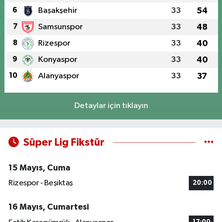
6
Başakşehir
33
54
7
Samsunspor
33
48
8
Rizespor
33
40
9
Konyaspor
33
40
10
Alanyaspor
33
37
Detaylar için tıklayın
Süper Lig Fikstür
15 Mayıs, Cuma
Rizespor - Beşiktaş
20:00
16 Mayıs, Cumartesi