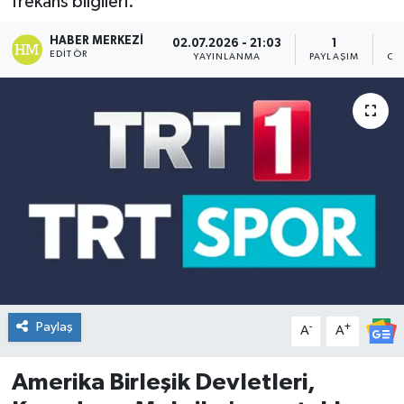
frekans bilgileri.
DÜNYA
HABER MERKEZI
02.07.2026 - 21:03
1
EDITÖR
YAYINLANMA
PAYLAŞIM
OK
Dursunbey
Edremit
EĞİTİM
EKONOMİ
Erdek
Gömeç
Paylaş
-
+
A
A
Gönen
Amerika Birleşik Devletleri,
Havran