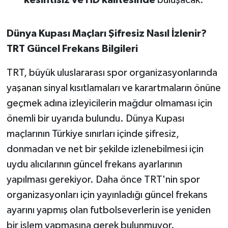
kesintisiz ve HD kalitesinde
buluşacak.
Susurluk
Dünya Kupası Maçları Şifresiz Nasıl İzlenir?
TARİHTE BUGÜN
TRT Güncel Frekans Bilgileri
TEKNOLOJİ
TRT, büyük uluslararası spor organizasyonlarında
Trend
yaşanan sinyal kısıtlamaları ve karartmaların önüne
geçmek adına izleyicilerin mağdur olmaması için
TÜRKİYE
önemli bir uyarıda bulundu. Dünya Kupası
maçlarının Türkiye sınırları içinde şifresiz,
VİZYONDAKİLER
donmadan ve net bir şekilde izlenebilmesi için
uydu alıcılarının güncel frekans ayarlarının
YAŞAM
yapılması gerekiyor. Daha önce TRT'nin spor
organizasyonları için yayınladığı güncel frekans
ayarını yapmış olan futbolseverlerin ise yeniden
bir işlem yapmasına gerek bulunmuyor.