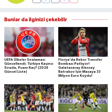
Bunlar da ilginizi çekebilir
UEFA Ülkeler Sıralaması
Florya’da Rekor Transfer
Güncellendi: Türkiye Kaçıncı
Bombası Patlıyor!
Sırada, Puanı Kaç? (2026
Galatasaray Alexsey
Güncel Liste)
Batrakov İçin Masaya 33
Milyon Euro Koydu!