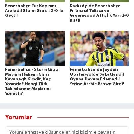
Fenerbahçe Tur Kapısını
Kadıköy'de Fenerbahçe
Araladı! Sturm Graz'ı 2-0'la
Fırtınası! Talisca ve
Geçti!
Greenwood Attı, İlk Yarı 2-0
Bitti!
Fenerbahçe - Sturm Graz
Fenerbahçe'de Jayden
Maçının Hakemi Chris
Oosterwolde Sakatlandı!
Kavanagh Kimdir, Kaç
Oyuna Devam Edemedi!
Yaşında? Hangi Türk
Yerine Archie Brown Girdi!
Takımlarının Maçlarını
Yönetti?
Yorumlar