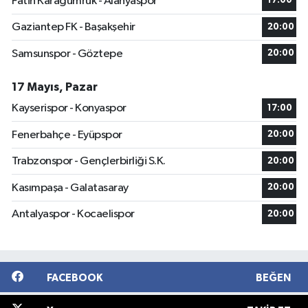
Fatih Karagümrük - Alanyaspor
17:00
Gaziantep FK - Başakşehir
20:00
Samsunspor - Göztepe
20:00
17 Mayıs, Pazar
Kayserispor - Konyaspor
17:00
Fenerbahçe - Eyüpspor
20:00
Trabzonspor - Gençlerbirliği S.K.
20:00
Kasımpaşa - Galatasaray
20:00
Antalyaspor - Kocaelispor
20:00
FACEBOOK
BEĞEN