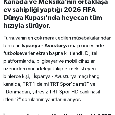
Kanada ve Meksika'nın ortaklaşa
ev sahipliği yaptığı 2026 FIFA
İvrindi
Dünya Kupası'nda heyecan tüm
hızıyla sürüyor.
KENT GÜNDEMİ
Turnuvanın en çok merak edilen müsabakalarından
Kepsut
biri olan
İspanya - Avusturya
maçı öncesinde
KÜLTÜR-SANAT
futbolseverler ekran başına kilitlendi. Dijital
platformlarda, bilgisayar ve mobil cihazlar
MAGAZİN
üzerinden mücadeleyi takip etmek isteyen
binlerce kişi, "İspanya - Avusturya maçı hangi
MANŞET
kanalda, TRT 1'de mi TRT Spor'da mı?" ve
Manyas
"Donmadan, şifresiz TRT Spor HD canlı nasıl
izlenir?" sorularının yanıtlarını arıyor.
OLAY