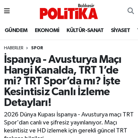
ASTROLOJİ
Balıkesir Nöbetçi Eczaneler
GÜNDEM
EKONOMİ
KÜLTÜR-SANAT
SİYASET
Ayvalık
Balıkesir Hava Durumu
HABERLER
SPOR
Balya
Balıkesir Namaz Vakitleri
İspanya - Avusturya Maçı
Hangi Kanalda, TRT 1’de
Bandırma
Balıkesir Trafik Yoğunluk Haritası
mi? TRT Spor’da mı? İşte
Bigadiç
Süper Lig Puan Durumu ve Fikstür
Kesintisiz Canlı İzleme
Detayları!
BİYOGRAFİLER
Tüm Manşetler
2026 Dünya Kupası İspanya - Avusturya maçı TRT
Burhaniye
Son Dakika Haberleri
Spor'dan canlı ve şifresiz yayınlanıyor. Maçı
kesintisiz ve HD izlemek için gerekli güncel TRT
ÇEVRE
Haber Arşivi