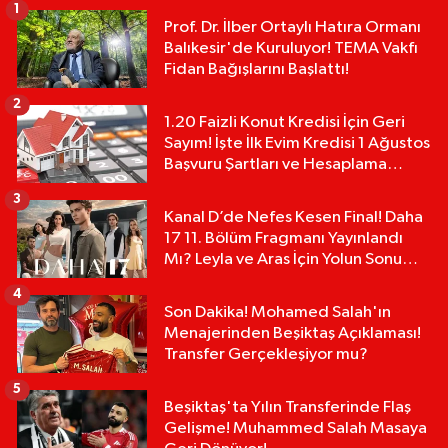
1
Prof. Dr. İlber Ortaylı Hatıra Ormanı
Balıkesir'de Kuruluyor! TEMA Vakfı
Fidan Bağışlarını Başlattı!
2
1.20 Faizli Konut Kredisi İçin Geri
Sayım! İşte İlk Evim Kredisi 1 Ağustos
Başvuru Şartları ve Hesaplama
Tablosu:
3
Kanal D’de Nefes Kesen Final! Daha
17 11. Bölüm Fragmanı Yayınlandı
Mı? Leyla ve Aras İçin Yolun Sonu
Mu?
4
Son Dakika! Mohamed Salah'ın
Menajerinden Beşiktaş Açıklaması!
Transfer Gerçekleşiyor mu?
5
Beşiktaş'ta Yılın Transferinde Flaş
Gelişme! Muhammed Salah Masaya