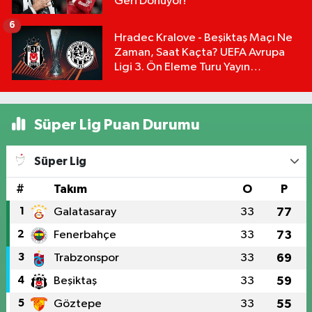
Geri Dönüyor!
6
Hradec Kralove - Beşiktaş Maçı Ne
Zaman, Saat Kaçta? UEFA Avrupa
Ligi 3. Ön Eleme Turu Yayın
Detayları!
Süper Lig Puan Durumu
Süper Lig
#
Takım
O
P
1
Galatasaray
33
77
2
Fenerbahçe
33
73
3
Trabzonspor
33
69
4
Beşiktaş
33
59
5
Göztepe
33
55